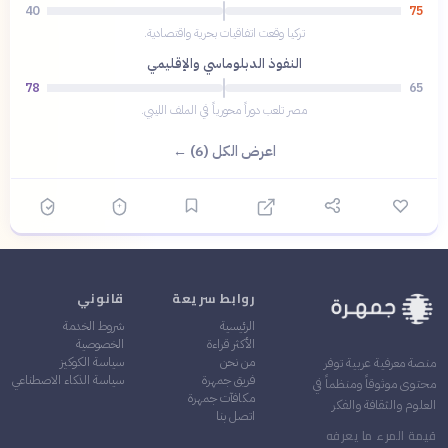
40
75
تركيا وقعت اتفاقيات بحرية واقتصادية.
النفوذ الدبلوماسي والإقليمي
78
65
مصر تلعب دوراً محورياً في الملف الليبي.
اعرض الكل (6) ←
روابط سريعة
قانوني
الرئيسية
شروط الخدمة
الأكثر قراءة
الخصوصية
من نحن
سياسة الكوكيز
منصة معرفية عربية توفر
فريق جمهرة
سياسة الذكاء الاصطناعي
محتوى موثوقاً ومنظماً في
مكافآت جمهرة
العلوم والثقافة والفكر
اتصل بنا
قيمة المرء ما يعرفه