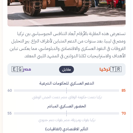
تستعرض هذه المقارنة بالأرقام أبعاد التنافس الجيوسياسي بين تركيا
ومصر في ليبيا، بعد سنوات من الدعم المتباين لأطراف النزاع. يبرز التحليل
الفروقات في النفوذ العسكري والاقتصادي والدبلوماسي، مما يعكس تباين
الأهداف والاستراتيجيات لكلتا الدولتين في المشهد الليبي المعقد.
🇪🇬
🇹🇷
تركيا
مصر
مقابل
الدعم العسكري للحكومات الشرعية
60
85
تركيا دعمت حكومة الوفاق، مصر دعمت الجيش الوطني.
الحضور العسكري المباشر
55
70
تركيا بقوات ومرتزقة، مصر بقوات دعم حدودي.
التأثير الاقتصادي (اتفاقيات)