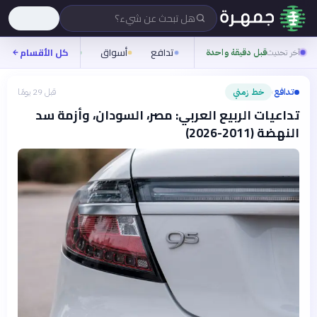
هل تبحث عن شيء؟
تدافع
أسواق
ناس
روح
كل الأقسام
آخر تحديث
قبل دقيقة واحدة
تدافع
خط زمني
قبل 29 يومًا
›
تداعيات الربيع العربي: مصر، السودان، وأزمة سد
النهضة (2011-2026)