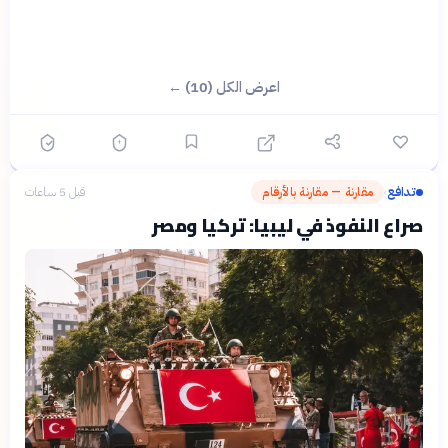
اعرض الكل (10) ←
تدافع
مقارنة — مقارنة بالأرقام
قبل 5 ساعات
›
صراع النفوذ في ليبيا: تركيا ومصر