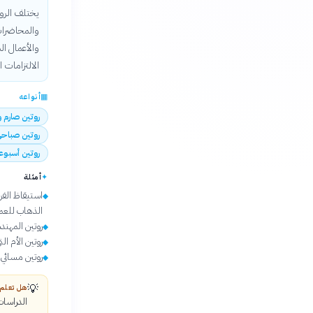
يختلف الرو
والمحاضرات،
والأعمال ال
الالتزامات ا
▦
أنواعه
روتين صارم 
روتين صباحي 
روتين أسبوع
✦
أمثلة
◆
الذهاب للعم
روتين المهن
◆
روتين الأم ال
◆
روتين مسائي 
◆
💡
هل تعلم
الدراسات