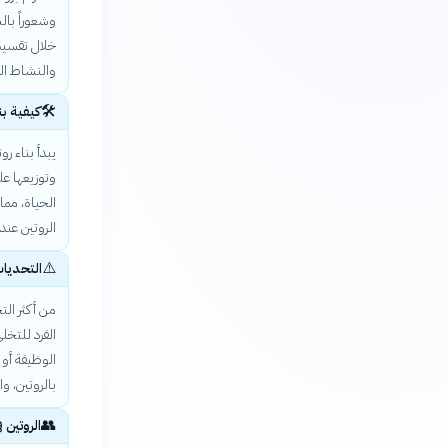
وشعوراً بال
خلال تقسيم 
والنشاط الج
🛠️
كيفية ب
يبدأ بناء 
وتوزيعها عل
الحياة، مما
الروتين عند
⚠️
التحديات 
من أكثر الت
الفرد للتخل
الوظيفة أو 
بالروتين، وا
👥
الروتين 