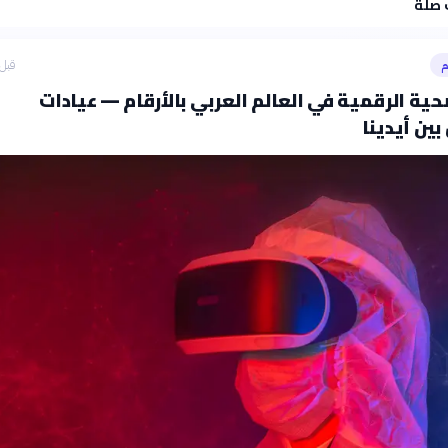
 صلة
م
قبل 7 ساع
صحية الرقمية في العالم العربي بالأرقام — عيادات
ين أيدينا