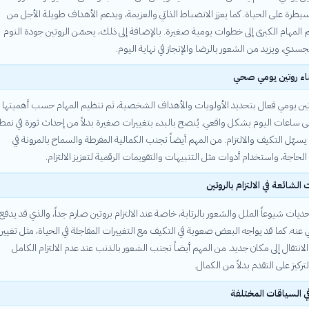
سيطرة على الحياة. كما يعزز الانضباط الذاتي والعزيمة، ويدعم الأهداف طويلة الأجل من
المهام الكبرى إلى خطوات يومية صغيرة. بالإضافة إلى ذلك، يحسّن الروتين جودة النوم
سدي، ويزيد من الشعور بالرضا والإنجاز في نهاية اليوم.
ناء روتين يومي صحي
روتين يومي فعال بتحديد الأولويات والأهداف الشخصية، ثم تنظيم المهام حسب أهميتها
ى ساعات اليوم بشكل واقعي. يُنصح بالبدء بتغييرات صغيرة بدلاً من إحداث ثورة في نمط
 يسهّل التكيف والالتزام. من المهم أيضاً تجنب الكمالية المفرطة والسماح بالمرونة في
 الحاجة، واستخدام أدوات مثل التنبيهات والتقويمات الرقمية لتعزيز الالتزام.
الشائعة في الالتزام بالروتين
حديات شيوعاً الملل والشعور بالرتابة، خاصة عند الالتزام بروتين صارم جداً، والذي قد يدفع
ي عنه. كما قد يواجه البعض صعوبة في التكيف مع التغييرات المفاجئة في الحياة، مثل تغيير
الانتقال إلى مكان جديد. من المهم أيضاً تجنب الشعور بالذنب عند عدم الالتزام الكامل
لتركيز على التقدم بدلاً من الكمال.
في السياقات المختلفة