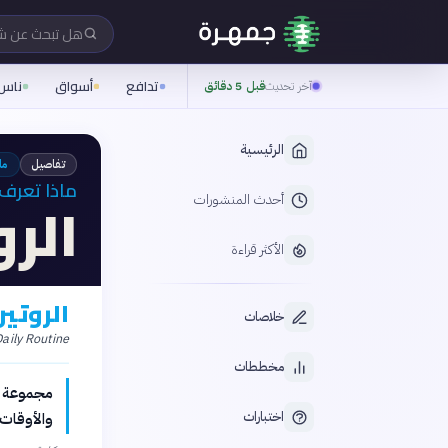
هل تبحث عن 
تدافع
أسواق
ناس
آخر تحديث
قبل 5 دقائق
الرئيسية
تفاصيل
ما
ماذا تعرف 
الر
أحدث المنشورات
الأكثر قراءة
الروتي
خلاصات
Daily Routine
مخططات
مجموعة من
اختبارات
والأوقات،