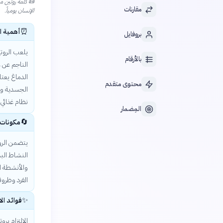
📜
مقارنات
الإنسان يومياً.
⏰
أهمية ال
بروفايل
يلعب الروتي
بالأرقام
الناجم عن ع
الدماغ يعت
محتوى متقدم
الجسدية وا
نظام غذائي
المِضمار
🔄
مكونات ا
يتضمن الرو
النشاط البد
والأنشطة ال
الفرد وظروف
✨
فوائد الال
الالتزام بر