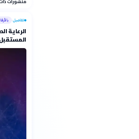
منشورات ذات
تفاصيل
بالأرقا
›
الرعاية ال
المستقبل ب