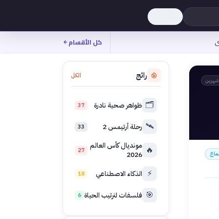
ى
كل الأقسام
رائج
الكل
شهرين
🗂️
ظواهر صحية نادرة
37
🛰️
رحلة أرتيمس 2
33
مونديال كأس العالم
🔥
27
ماع
2026
⚡
الذكاء الاصطناعي
18
🎯
فلسفات لترتيب الحياة
6