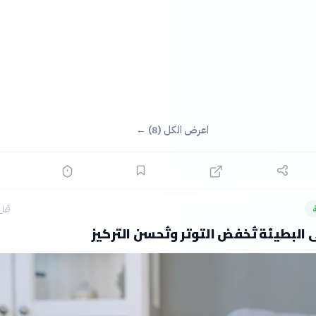
اعرض الكل (8) ←
قبل 13 سا
لبطيئة تُخفض التوتر وتُحسن التركيز