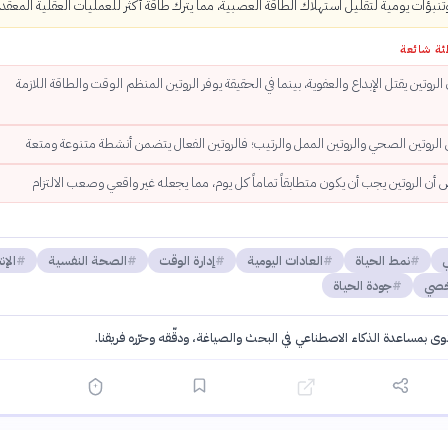
وتنبؤات يومية لتقليل استهلاك الطاقة العصبية، مما يترك طاقة أكثر للعمليات العقلية المعقدة
ئة شائعة
ن الروتين يقتل الإبداع والعفوية، بينما في الحقيقة يوفر الروتين المنظم الوقت والطاقة اللازمة
 الروتين الصحي والروتين الممل والرتيب؛ فالروتين الفعال يتضمن أنشطة متنوعة ومتعة
ن الروتين يجب أن يكون متطابقاً تماماً كل يوم، مما يجعله غير واقعي وصعب الالتزام
ي
نمط الحياة
العادات اليومية
إدارة الوقت
الصحة النفسية
الإن
خصي
جودة الحياة
توى بمساعدة الذكاء الاصطناعي في البحث والصياغة، ودقّقه وحرّره فريقنا.
·
سياسة الذكاء الاصطناعي