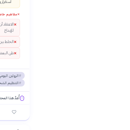
استقرار 
✕
مفاهيم خاط
الاعتقاد أ
✕
للإبداع
الخلط بين
✕
ظن البعض أ
✕
الروتين اليوم
التنظيم الش
أُعدّ هذا المح
فلسفتنا المعرفية