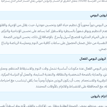
كلمة روتين مشتقة من الفرنسية (route) بمعنى الطريق أو المسار، والروتين اليومي يعني المسار المكرر الذي يسير فيه
روتين اليومي
ن اليومي دوراً محورياً في تنظيم حياة الفرد وتحسين جودتها، حيث يقلل من الإجهاد والقلق
دم التنظيم ويوفر شعوراً بالسيطرة والاستقرار. كما يساعد على تحسين الإنتاجية والتركيز، ل
اد على المهام المتكررة فتصبح أسهل وأسرع. بالإضافة إلى ذلك، يحسن الروتين الصحة
لنفسية من خلال ضمان الحصول على ساعات كافية من النوم وممارسة الرياضة واتباع
 صحي.
لروتين اليومي الفعال
تين اليومي الفعال عدة مكونات أساسية تشمل وقت النوم والاستيقاظ المنتظم، وممار
ني، والعناية بالصحة الشخصية والنظافة، والتغذية السليمة، والعمل أو الدراسة المركزة،
ترفيهية والاستجمام. يجب أن يكون الروتين متوازناً ومرناً بما يكفي ليتناسب مع احتياجا
ه، مع المحافظة على الانضباط والالتزام بالأوقات المحددة.
تزام بالروتين
وتين يومي منتظم يحسّن الصحة العقلية ويقلل من الاكتئاب والقلق، لأنه يوفر استقراراً نفسيا