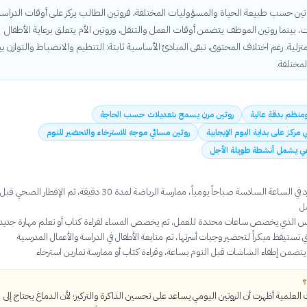
تين حسب طبيعة الحياة والمسؤوليات المختلفة، فروتين الطالب يركز على أوقات الدراسة
 بينما روتين الموظف يتضمن أوقات العمل والتنقل، وروتين الأم يتعلق برعاية الأطفال
منزلية. رغم اختلاف المحتوى، تبقى المبادئ الأساسية ثابتة: التنظيم والانضباط والتوازن بي
لمختلفة.
ومنظم بدقة عالية
روتين مرن يسمح بتعديلات حسب الحاجة
مركز على بداية اليوم الإيجابية
روتين مسائي موجه للاسترخاء والتحضير للنوم
ي يشمل أنشطة طويلة الأجل
استيقاظ الفرد في الساعة السادسة صباحاً يومياً، ممارسة الرياضة لمدة 30 دقيقة، ثم الإفطار الصحي قبل
ل
دس الذي يخصص ساعات محددة للعمل، ثم يخصص المساء لقراءة كتاب أو تعلم مهارة جديد
تي تستيقظ مبكراً لتحضير وجبات أسرتها، ثم متابعة الأطفال في الدراسة والأعمال المدرسية
يتضمن إطفاء الشاشات قبل النوم بساعة، وقراءة كتاب أو ممارسة تمارين استرخاء
؟
 العلمية أظهرت أن الروتين اليومي يساعد على تحسين الذاكرة والتركيز؛ لأن الدماغ يحتاج إلى