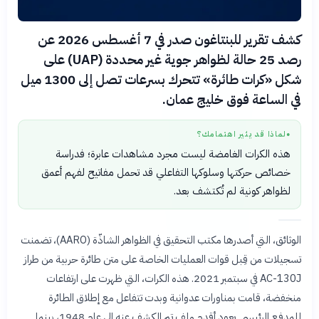
كشف تقرير للبنتاغون صدر في 7 أغسطس 2026 عن
رصد 25 حالة لظواهر جوية غير محددة (UAP) على
شكل «كرات طائرة» تتحرك بسرعات تصل إلى 1300 ميل
في الساعة فوق خليج عمان.
لماذا قد يثير اهتمامك؟
●
هذه الكرات الغامضة ليست مجرد مشاهدات عابرة؛ فدراسة
خصائص حركتها وسلوكها التفاعلي قد تحمل مفاتيح لفهم أعمق
لظواهر كونية لم تُكتشف بعد.
الوثائق، التي أصدرها مكتب التحقيق في الظواهر الشاذّة (AARO)، تضمنت
تسجيلات من قِبل قوات العمليات الخاصة على متن طائرة حربية من طراز
AC-130J في سبتمبر 2021. هذه الكرات، التي ظهرت على ارتفاعات
منخفضة، قامت بمناورات عدوانية وبدت تتفاعل مع إطلاق الطائرة
للمدفع الرئيسي. يعود أقدم ملف تم الكشف عنه إلى عام 1948، بينما