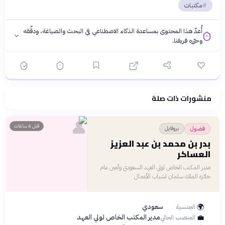
مكتبات
أُعدّ هذا المحتوى بمساعدة الذكاء الاصطناعي في البحث والصياغة، ودقّقه
وحرّره فريقنا.
منشورات ذات صلة
فلسفتنا المعرفية
·
سياسة الذكاء الاصطناعي
👤
قبل 6 ساعات
بروفايل
فضول
بدر بن محمد بن عبد العزيز
العساكر
مدير المكتب الخاص لولي العهد السعودي وأمين عام
جائزة الملك سلمان لشباب الأعمال
🌍
سعودي
الجنسية
💼
مدير المكتب الخاص لولي العهد
المنصب الحالي