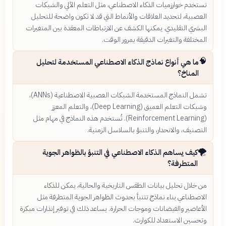
تستخدم خوارزميات الذكاء الاصطناعي، مثل التعلم الآلي والشبكات
العصبية، لتحديد العلاقات والأنماط التي قد لا تكون واضحة للتحليل
البشري التقليدي. يمكنها الكشف عن الارتباطات المعقدة بين المتغيرات
المختلفة والتغيرات الدقيقة بمرور الوقت.
🧠
ما هي أنواع نماذج الذكاء الاصطناعي المستخدمة لتحليل
المناخ؟
تشمل النماذج المستخدمة الشبكات العصبية الاصطناعية (ANNs)،
وشبكات التعلم العميق (Deep Learning)، والتعلم المعزز
(Reinforcement Learning). تُستخدم هذه النماذج في مهام مثل
التصنيف، والانحدار، والتنبؤ بالسلاسل الزمنية.
🌪️
كيف يساهم الذكاء الاصطناعي في التنبؤ بالظواهر الجوية
المتطرفة؟
من خلال تحليل بيانات الطقس التاريخية والحالية، يمكن للذكاء
الاصطناعي بناء نماذج تتنبأ بحدوث الظواهر الجوية المتطرفة مثل
الأعاصير والفيضانات وموجات الحرارة. يساعد ذلك في توفير إنذارات مبكرة
وتحسين الاستعداد للكوارث.