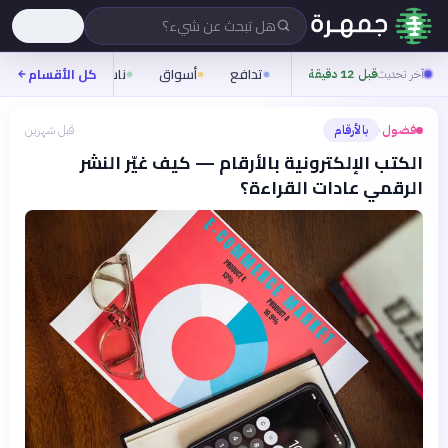
هل تبحث عن شيء؟
تدافع
أسواق
ناس
روح
كل الأقسام
شيف
آخر تحديث
قبل 12 دقيقة
فضول
بالأرقام
قبل شهرين
›
الكتب الإلكترونية بالأرقام — كيف غيّر النشر
الرقمي عادات القراءة؟