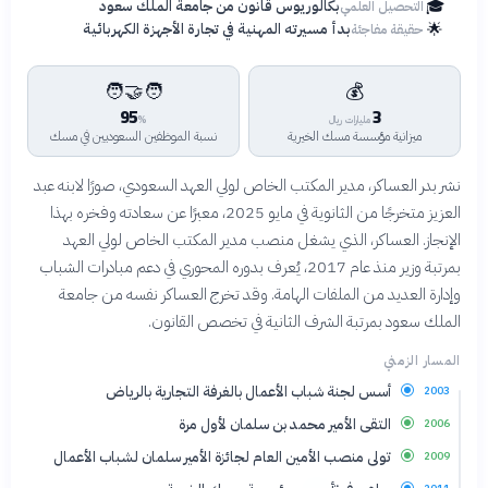
🎓
بكالوريوس قانون من جامعة الملك سعود
التحصيل العلمي
🌟
بدأ مسيرته المهنية في تجارة الأجهزة الكهربائية
حقيقة مفاجئة
🧑‍🤝‍🧑
💰
95
3
مليارات ريال
%
ميزانية مؤسسة مسك الخيرية
نسبة الموظفين السعوديين في مسك
نشر بدر العساكر، مدير المكتب الخاص لولي العهد السعودي، صورًا لابنه عبد
العزيز متخرجًا من الثانوية في مايو 2025، معبرًا عن سعادته وفخره بهذا
الإنجاز. العساكر، الذي يشغل منصب مدير المكتب الخاص لولي العهد
بمرتبة وزير منذ عام 2017، يُعرف بدوره المحوري في دعم مبادرات الشباب
وإدارة العديد من الملفات الهامة. وقد تخرج العساكر نفسه من جامعة
الملك سعود بمرتبة الشرف الثانية في تخصص القانون.
المسار الزمني
أسس لجنة شباب الأعمال بالغرفة التجارية بالرياض
2003
التقى الأمير محمد بن سلمان لأول مرة
2006
تولى منصب الأمين العام لجائزة الأمير سلمان لشباب الأعمال
2009