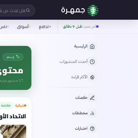
هل تبحث عن 
تدافع
أسواق
ناس
آخر تحديث
قبل 9 دقائق
الرئيسية
🏷️ وسم
أحدث المنشورات
محتوى
الأكثر قراءة
17
منشور مرتبط
خلاصات
شيفرة
خلاصة
›
مخططات
الاتحاد ال
اختبارات