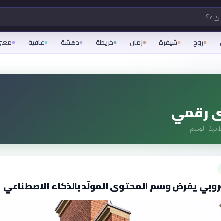
شيء؟
روح
شيفرة
زمان
خريطة
دهشة
عافية
معن
 رقمي
 بهذا الوسم
ق
أوروبي يفرض وسم المحتوى المولّد بالذكاء الاصطناعي