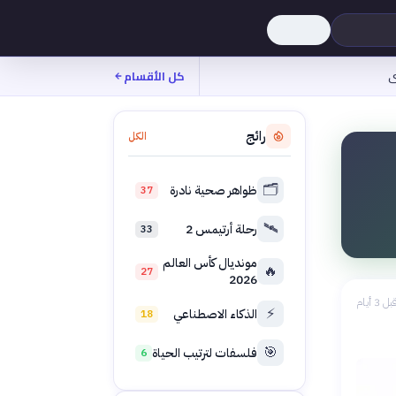
ى
كل الأقسام
رائج
الكل
🗂️
ظواهر صحية نادرة
37
🛰️
رحلة أرتيمس 2
33
مونديال كأس العالم
🔥
27
2026
بل 3 أيام
⚡
الذكاء الاصطناعي
18
🎯
فلسفات لترتيب الحياة
6