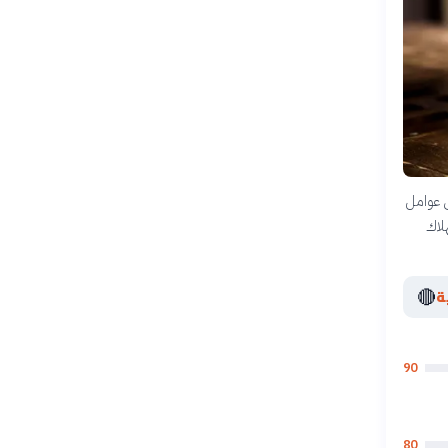
ى عوامل
لاك
🔴
ة
90
80