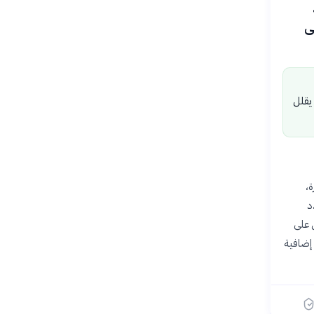
ى
يقلل
ة،
دد
 على
 إضافية