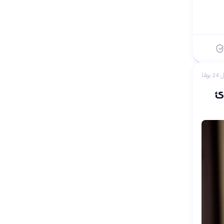
 يومًا
ئ