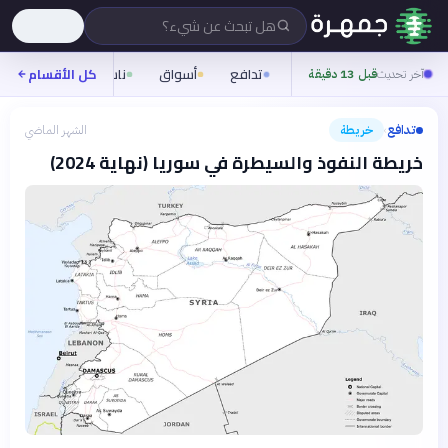
هل تبحث عن شيء؟
تدافع
أسواق
ناس
روح
كل الأقسام
شيف
آخر تحديث
قبل 13 دقيقة
تدافع
خريطة
الشهر الماضي
›
خريطة النفوذ والسيطرة في سوريا (نهاية 2024)