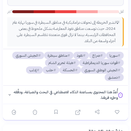
أقل
أكثر
تشير الخريطة إلى تحولات دراماتيكية في مناطق السيطرة في سوريا نهاية عام
💡
2024، حيث توسعت مناطق نفوذ المعارضة بشكل ملحوظ في بعض
المحافظات الرئيسية، بينما لا تزال قوى متعددة تتقاسم السيطرة على
أجزاء واسعة من البلاد.
سوريا
صراع
نفوذ
مناطق سيطرة
الجيش السوري
قوات سوريا الديمقراطية
هيئة تحرير الشام
الجيش الوطني السوري
الحسكة
حلب
إدلب
دمشق
أُعدّ هذا المحتوى بمساعدة الذكاء الاصطناعي في البحث والصياغة، ودقّقه
وحرّره فريقنا.