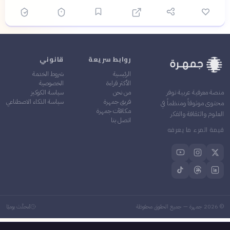
روابط سريعة
قانوني
الرئيسية
شروط الخدمة
الأكثر قراءة
الخصوصية
من نحن
سياسة الكوكيز
منصة معرفية عربية توفر
فريق جمهرة
سياسة الذكاء الاصطناعي
محتوى موثوقاً ومنظماً في
مكافآت جمهرة
العلوم والثقافة والفكر
اتصل بنا
قيمة المرء ما يعرفه
©
2026
جمهرة — جميع الحقوق محفوظة
مُحدَّث يوميًا