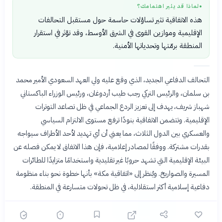
لماذا قد يثير اهتمامك؟
●
هذه الاتفاقية تثير تساؤلات حاسمة حول مستقبل التحالفات
الإقليمية وموازين القوى في الشرق الأوسط، وقد تؤثر في استقرار
المنطقة برمّتها وتحدياتها الأمنية.
التحالف الدفاعي الجديد، الذي وقع عليه ولي العهد السعودي الأمير محمد
بن سلمان، والرئيس التركي رجب طيب أردوغان، ورئيس الوزراء الباكستاني
شهباز شريف، يهدف إلى تعزيز الردع الجماعي في ظل تصاعد التوترات
الإقليمية. وتتضمن الاتفاقية بنودًا ترفع مستوى الالتزام السياسي
والعسكري بين الدول الثلاث، مما يعني أن أي تهديد لأحد الأطراف سيواجه
بقدرات مشتركة. ووفقًا لمصادر إعلامية، فإن هذا الاتفاق لا يمكن فصله عن
البيئة الإقليمية التي تشهد حروبًا غير تقليدية واستخدامًا متزايدًا للطائرات
المسيرة والصواريخ. ويُنظر إلى «اتفاقية مكة» بأنها خطوة نحو بناء منظومة
دفاعية إسلامية أكثر استقلالية، في ظل تحولات متسارعة في المنطقة.