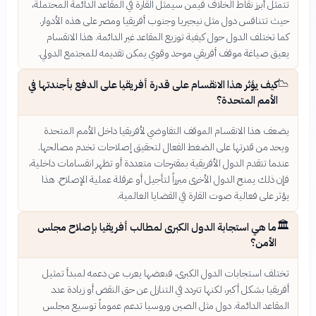
تتمثل أبرز نقاط الخلاف فيمن سيمثل القارة في المقاعد الدائمة المحتملة،
حيث تتنافس دول مثل نيجيريا وجنوب أفريقيا ومصر على هذه الأدوار.
كما تختلف الدول حول كيفية توزيع المقاعد غير الدائمة. هذا الانقسام
يعيق صياغة موقف أفريقي موحد وقوي يمكن تقديمه للمجتمع الدولي.
📉
كيف يؤثر هذا الانقسام على قدرة أفريقيا على الدفع بأجندتها في
الأمم المتحدة؟
يضعف هذا الانقسام الموقف التفاوضي لأفريقيا داخل الأمم المتحدة
ويحد من قدرتها على الضغط الفعال لتحقيق إصلاحات تخدم مصالحها.
عندما تتقدم الدول الأفريقية بمقترحات متعددة أو تظهر انقسامات داخلية،
فإن ذلك يمنح الدول الأخرى مبرراً لتأجيل أو عرقلة عملية الإصلاح. هذا
يؤثر على فعالية صوت القارة في القضايا العالمية.
🏛️
ما هي استجابة الدول الكبرى لمطالب أفريقيا بإصلاح مجلس
الأمن؟
تختلف استجابات الدول الكبرى، فبعضها يعرب عن دعمه لمبدأ تمثيل
أفريقيا بشكل أكبر، لكنها تتردد في التنازل عن حق النقض أو زيادة عدد
المقاعد الدائمة. دول مثل الصين وروسيا تدعم عموماً توسيع مجلس