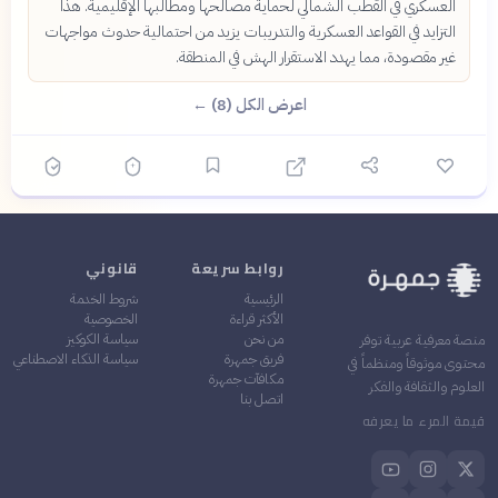
العسكري في القطب الشمالي لحماية مصالحها ومطالبها الإقليمية. هذا
التزايد في القواعد العسكرية والتدريبات يزيد من احتمالية حدوث مواجهات
غير مقصودة، مما يهدد الاستقرار الهش في المنطقة.
اعرض الكل (8) ←
روابط سريعة
قانوني
الرئيسية
شروط الخدمة
الأكثر قراءة
الخصوصية
من نحن
سياسة الكوكيز
منصة معرفية عربية توفر
فريق جمهرة
سياسة الذكاء الاصطناعي
محتوى موثوقاً ومنظماً في
مكافآت جمهرة
العلوم والثقافة والفكر
اتصل بنا
قيمة المرء ما يعرفه