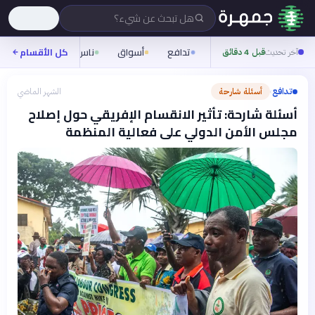
هل تبحث عن شيء؟
تدافع
أسواق
ناس
روح
كل الأقسام
شيفر
آخر تحديث
قبل 4 دقائق
تدافع
أسئلة شارحة
الشهر الماضي
›
أسئلة شارحة: تأثير الانقسام الإفريقي حول إصلاح
مجلس الأمن الدولي على فعالية المنظمة