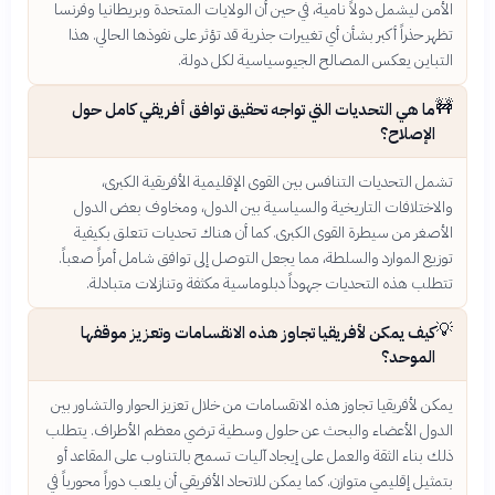
الأمن ليشمل دولاً نامية، في حين أن الولايات المتحدة وبريطانيا وفرنسا
تظهر حذراً أكبر بشأن أي تغييرات جذرية قد تؤثر على نفوذها الحالي. هذا
التباين يعكس المصالح الجيوسياسية لكل دولة.
🚧
ما هي التحديات التي تواجه تحقيق توافق أفريقي كامل حول
الإصلاح؟
تشمل التحديات التنافس بين القوى الإقليمية الأفريقية الكبرى،
والاختلافات التاريخية والسياسية بين الدول، ومخاوف بعض الدول
الأصغر من سيطرة القوى الكبرى. كما أن هناك تحديات تتعلق بكيفية
توزيع الموارد والسلطة، مما يجعل التوصل إلى توافق شامل أمراً صعباً.
تتطلب هذه التحديات جهوداً دبلوماسية مكثفة وتنازلات متبادلة.
💡
كيف يمكن لأفريقيا تجاوز هذه الانقسامات وتعزيز موقفها
الموحد؟
يمكن لأفريقيا تجاوز هذه الانقسامات من خلال تعزيز الحوار والتشاور بين
الدول الأعضاء والبحث عن حلول وسطية ترضي معظم الأطراف. يتطلب
ذلك بناء الثقة والعمل على إيجاد آليات تسمح بالتناوب على المقاعد أو
بتمثيل إقليمي متوازن. كما يمكن للاتحاد الأفريقي أن يلعب دوراً محورياً في