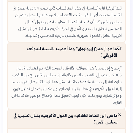
تُعد أفريقيا قارة أساسية في هذه المناقشات لأنها تضم 54 دولة عضوًا في
الأمم المتحدة، أي ما يقارب ثلث الأعضاء، ولا يوجد لديها تمثيل دائم في
مجلس الأمن. كما أن غالبية القضايا المطروحة على جدول أعمال
المجلس تتعلق بالسلام والأمن في القارة الأفريقية. لذا، يُنظر إلى تمثيل
أفريقيا العادل كخطوة ضرورية لضمان شرعية المجلس وفعاليته.
🤝
ما هو "إجماع إيزولويني" وما أهميته بالنسبة للموقف
الأفريقي؟
"إجماع إيزولويني" هو الموقف الأفريقي الموحد الذي تم اعتماده في عام
2005، ويدعو إلى مقعدين دائمين لأفريقيا في مجلس الأمن مع حق النقض،
بالإضافة إلى خمسة مقاعد غير دائمة. يمثل هذا الإجماع الإطار الذي تستند
إليه الدول الأفريقية في مطالباتها بالإصلاح، ويهدف إلى ضمان تمثيل قوي
ومؤثر للقارة. ومع ذلك، فإن كيفية تحقيق هذا الإجماع موضع خلاف داخل
القارة.
⚔️
ما هي أبرز النقاط الخلافية بين الدول الأفريقية بشأن تمثيلها في
مجلس الأمن؟