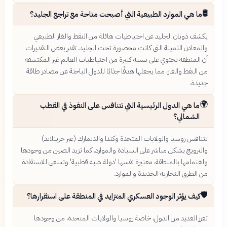
🛢️
ما هي الموارد الطبيعية التي أصبحت متاحة مع تراجع الجليد؟
يكشف ذوبان الجليد عن احتياطيات هائلة من النفط والغاز الطبيعي
والمعادن الثمينة التي كانت محصورة تحت الجليد. تقدر بعض التقديرات
أن المنطقة تحتوي على نسبة كبيرة من احتياطيات العالم غير المكتشفة
من النفط والغاز، مما يجعلها هدفًا جذابًا للدول الباحثة عن مصادر طاقة
جديدة.
🌍
ما هي الدول الرئيسية التي تتنافس على النفوذ في القطب
الشمالي؟
تتنافس روسيا والولايات المتحدة وكندا والدنمارك (عبر جرينلاند)
والنرويج بشكل مباشر على السيادة والموارد. كما تزيد الصين من وجودها
واهتمامها بالمنطقة، معتبرة نفسها 'دولة شبه قطبية' وتسعى للاستفادة
من الطرق التجارية الجديدة والموارد.
🛡️
كيف يؤثر الوجود العسكري المتزايد في المنطقة على استقرارها؟
تعزز العديد من الدول، خاصة روسيا والولايات المتحدة، من وجودها