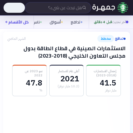
هل تبحث عن شيء؟
تدافع
أسواق
ناس
روح
كل الأقسام
شيفر
آخر تحديث
قبل 4 دقائق
تدافع
مخطط
الشهر الماضي
›
الاستثمارات الصينية في قطاع الطاقة بدول
مجلس التعاون الخليجي (2018-2023)
إجمالي الاستثمارات
أعلى عام للاستثمار
نمو 2023 عن
2022
(2018-2023)
2021
47.8
41.5
(10.2 مليار دولار)
مليار دولار
%