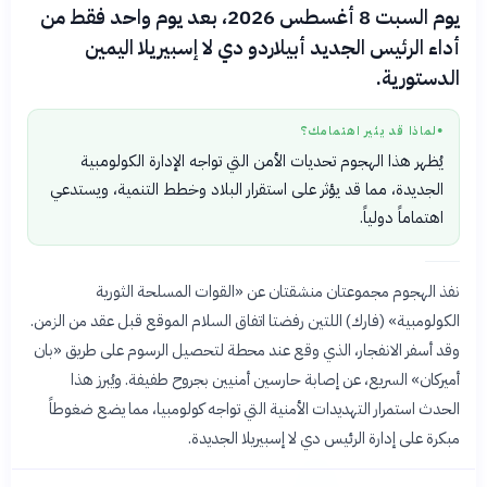
يوم السبت 8 أغسطس 2026، بعد يوم واحد فقط من
أداء الرئيس الجديد أبيلاردو دي لا إسبيريلا اليمين
الدستورية.
لماذا قد يثير اهتمامك؟
●
يُظهر هذا الهجوم تحديات الأمن التي تواجه الإدارة الكولومبية
الجديدة، مما قد يؤثر على استقرار البلاد وخطط التنمية، ويستدعي
اهتماماً دولياً.
نفذ الهجوم مجموعتان منشقتان عن «القوات المسلحة الثورية
الكولومبية» (فارك) اللتين رفضتا اتفاق السلام الموقع قبل عقد من الزمن.
وقد أسفر الانفجار، الذي وقع عند محطة لتحصيل الرسوم على طريق «بان
أميركان» السريع، عن إصابة حارسين أمنيين بجروح طفيفة. ويُبرز هذا
الحدث استمرار التهديدات الأمنية التي تواجه كولومبيا، مما يضع ضغوطاً
مبكرة على إدارة الرئيس دي لا إسبيريلا الجديدة.