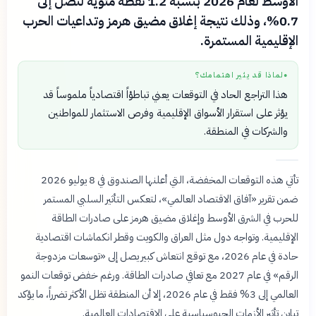
الأوسط لعام 2026 بنسبة 1.2 نقطة مئوية لتصل إلى
0.7%، وذلك نتيجة إغلاق مضيق هرمز وتداعيات الحرب
الإقليمية المستمرة.
لماذا قد يثير اهتمامك؟
●
هذا التراجع الحاد في التوقعات يعني تباطؤاً اقتصادياً ملموساً قد
يؤثر على استقرار الأسواق الإقليمية وفرص الاستثمار للمواطنين
والشركات في المنطقة.
تأتي هذه التوقعات المخفضة، التي أعلنها الصندوق في 8 يوليو 2026
ضمن تقرير «آفاق الاقتصاد العالمي»، لتعكس التأثير السلبي المستمر
للحرب في الشرق الأوسط وإغلاق مضيق هرمز على صادرات الطاقة
الإقليمية. وتواجه دول مثل العراق والكويت وقطر انكماشات اقتصادية
حادة في عام 2026، مع توقع انتعاش كبير يصل إلى «توسعات مزدوجة
الرقم» في عام 2027 مع تعافي صادرات الطاقة. ورغم خفض توقعات النمو
العالمي إلى 3% فقط في عام 2026، إلا أن المنطقة تظل الأكثر تضرراً، ما يؤكد
تباين تأثير الأزمات الجيوسياسية على الاقتصادات العالمية.