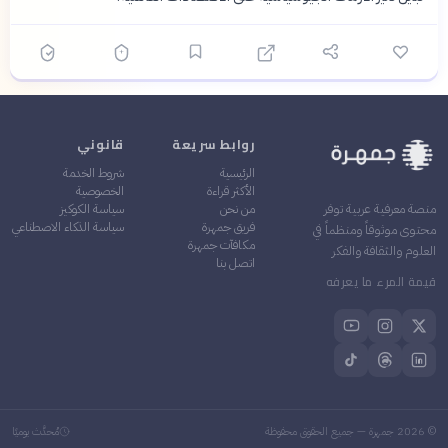
روابط سريعة
قانوني
الرئيسية
شروط الخدمة
الأكثر قراءة
الخصوصية
من نحن
سياسة الكوكيز
منصة معرفية عربية توفر
فريق جمهرة
سياسة الذكاء الاصطناعي
محتوى موثوقاً ومنظماً في
مكافآت جمهرة
العلوم والثقافة والفكر
اتصل بنا
قيمة المرء ما يعرفه
©
2026
جمهرة — جميع الحقوق محفوظة
مُحدَّث يوميًا