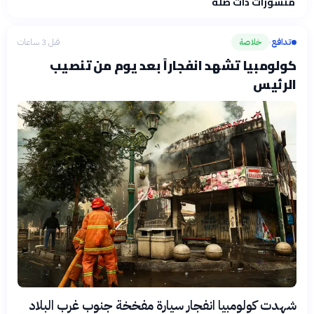
منشورات ذات صلة
فلسفتنا المعرفية
·
سياسة الذكاء الاصطناعي
تدافع
خلاصة
قبل 3 ساعات
›
كولومبيا تشهد انفجاراً بعد يوم من تنصيب
الرئيس
شهدت كولومبيا انفجار سيارة مفخخة جنوب غرب البلاد