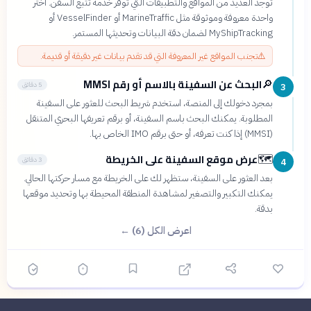
توجد العديد من المواقع والتطبيقات التي توفر خدمة تتبع السفن. اختر
واحدة معروفة وموثوقة مثل MarineTraffic أو VesselFinder أو
MyShipTracking لضمان دقة البيانات وتحديثها المستمر.
⚠️
تجنب المواقع غير المعروفة التي قد تقدم بيانات غير دقيقة أو قديمة.
البحث عن السفينة بالاسم أو رقم MMSI
🔎
5 دقائق
3
بمجرد دخولك إلى المنصة، استخدم شريط البحث للعثور على السفينة
المطلوبة. يمكنك البحث باسم السفينة، أو برقم تعريفها البحري المتنقل
(MMSI) إذا كنت تعرفه، أو حتى برقم IMO الخاص بها.
عرض موقع السفينة على الخريطة
🗺️
3 دقائق
4
بعد العثور على السفينة، ستظهر لك على الخريطة مع مسار حركتها الحالي.
يمكنك التكبير والتصغير لمشاهدة المنطقة المحيطة بها وتحديد موقعها
بدقة.
اعرض الكل (6) ←