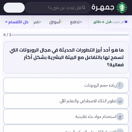
هل تبحث عن شيء؟
تدافع
أسواق
ناس
روح
كل الأقسام
شيفر
آخر تحديث
قبل 6 دقائق
6
/
1
ما هو أحد أبرز التطورات الحديثة في مجال الروبوتات التي
تسمح لها بالتفاعل مع البيئة البشرية بشكل أكثر
فعالية؟
زيادة حجم الروبوتات
أ
تطوير الذكاء الاصطناعي والتعلم الآلي
ب
استخدام مواد بناء تقليدية
ج