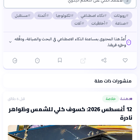
الاعتماد الكلي على التحكم اليدوي
د
روبوتات
ذكاء اصطناعي
تكنولوجيا
أتمتة
مستقبل
صناعة
أخلاقيات
آلات
أُعدّ هذا المحتوى بمساعدة الذكاء الاصطناعي في البحث والصياغة، ودقّقه
وحرّره فريقنا.
منشورات ذات صلة
فلسفتنا المعرفية
·
سياسة الذكاء الاصطناعي
دهشة
خلاصة
قبل 6 دقائق
›
12 أغسطس 2026: كسوف كلي للشمس وظواهر
نادرة