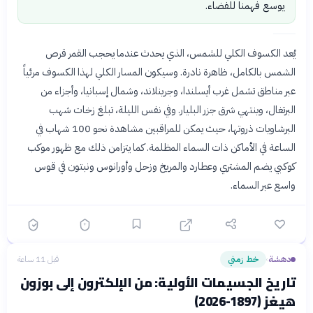
يوسع فهمنا للفضاء.
يُعد الكسوف الكلي للشمس، الذي يحدث عندما يحجب القمر قرص
الشمس بالكامل، ظاهرة نادرة. وسيكون المسار الكلي لهذا الكسوف مرئياً
عبر مناطق تشمل غرب أيسلندا، وجرينلاند، وشمال إسبانيا، وأجزاء من
البرتغال، وينتهي شرق جزر البليار. وفي نفس الليلة، تبلغ زخات شهب
البرشاويات ذروتها، حيث يمكن للمراقبين مشاهدة نحو 100 شهاب في
الساعة في الأماكن ذات السماء المظلمة. كما يتزامن ذلك مع ظهور موكب
كوكبي يضم المشتري وعطارد والمريخ وزحل وأورانوس ونبتون في قوس
واسع عبر السماء.
دهشة
خط زمني
قبل 11 ساعة
›
تاريخ الجسيمات الأولية: من الإلكترون إلى بوزون
هيغز (1897-2026)