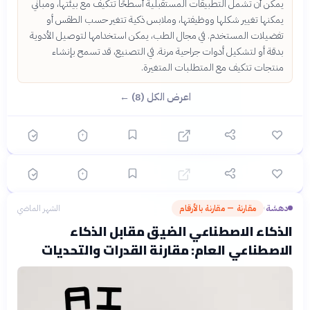
يمكن أن تشمل التطبيقات المستقبلية أسطحًا تتكيف مع بيئتها، ومباني
يمكنها تغيير شكلها ووظيفتها، وملابس ذكية تتغير حسب الطقس أو
تفضيلات المستخدم. في مجال الطب، يمكن استخدامها لتوصيل الأدوية
؟
بدقة أو لتشكيل أدوات جراحية مرنة. في التصنيع، قد تسمح بإنشاء
منتجات تتكيف مع المتطلبات المتغيرة.
اعرض الكل (8) ←
🟡 متوسط
🎯
6
سؤال
ابدأ ←
اختيار متعدد
دهشة
الشهر الماضي
الروبوتات المتطورة: هل تسيطر الآلات على كوكبنا؟
دهشة
مقارنة — مقارنة بالأرقام
الشهر الماضي
›
الذكاء الاصطناعي الضيق مقابل الذكاء
الاصطناعي العام: مقارنة القدرات والتحديات