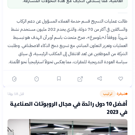
العالمية، مما يستدعي التكيف مع هذه التحولات المتسارعة.
طالت عمليات التسريح قسم خدمة العملاء المسؤول عن دعم الركاب
والسائقين في أكثر من 70 دولة، والذي يخدم 202 مليون مستخدم نشط
شهرياً. ووفقاً لـ«بلومبرغ»، صرح متحدث باسم أوبر أن الهدف هو تبسيط
العمليات وتعزيز التعاون المباشر، مع تسريع دمج الذكاء الاصطناعي. وطلبت
الشركة من الموظفين عن بُعد الانتقال إلى المكاتب الرئيسية، في سياق
سياسة العودة التدريجية للمقرات، مما يعكس تحولاً استراتيجياً نحو الأتمتة.
شيفرة
ترتيب
قبل 18 يومًا
›
أفضل 10 دول رائدة في مجال الروبوتات الصناعية
في 2023