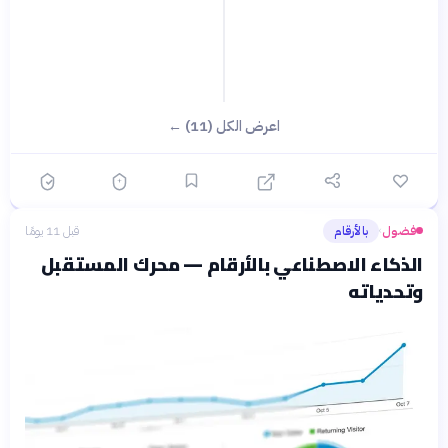
اعرض الكل (11) ←
فضول
بالأرقام
قبل 11 يومًا
›
الذكاء الاصطناعي بالأرقام — محرك المستقبل
وتحدياته