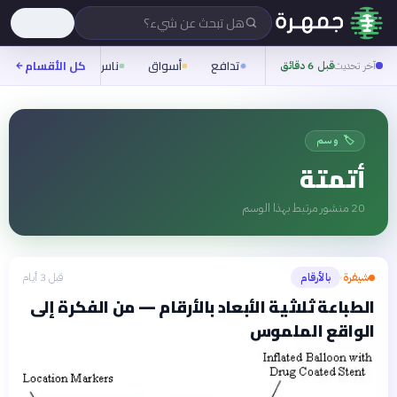
هل تبحث عن شيء؟
تدافع
أسواق
ناس
روح
كل الأقسام
شيفر
آخر تحديث
قبل 6 دقائق
🏷️ وسم
أتمتة
20
منشور مرتبط بهذا الوسم
شيفرة
بالأرقام
قبل 3 أيام
›
الطباعة ثلاثية الأبعاد بالأرقام — من الفكرة إلى
الواقع الملموس