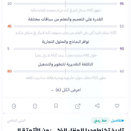
20
95
يتفوق ANI بشكل كبير في أداء مهام محددة بكفاءة عالية.
القدرة على التعميم والتعلم من سياقات مختلفة
45
10
AGI يمتلك قدرة أعلى على التعلم من تجارب متنوعة، لكنه لا يزال في مراحل مبكرة.
توافر النماذج والحلول التجارية
5
90
حلول ANI منتشرة تجارياً، بينما AGI لا يزال بحثياً.
التكلفة التقديرية للتطوير والتشغيل
80
60
تطوير AGI يتطلب موارد حاسوبية وبشرية هائلة، مما يزيد تكلفته.
اعرض الكل (6) ←
تفاصيل
خط زمني
الشهر الماضي
›
تاريخ تكنولوجيا المنزل الذكي: من الأتمتة إلى