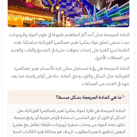
المادة المبرمجة تمثل أحد أكثر المفاهيم طموحًا في علوم المواد والروبوتات،
حيث تسعى لخلق مواد يمكنها تغيير خصائصها الفيزيائية ديناميكيًا. هذه
التقنية لديها القدرة على إحداث تحولات جذرية في التصنيع والطب والعديد
من المجالات الأخرى.
المادة المبرمجة هي رؤية لمستقبل يمكن فيه للأجسام تغيير خصائصها
الفيزيائية، مثل الشكل واللون وحتى المادة، بناءً على أوامر رقمية، مما يعد
بثورة في العديد من الصناعات.
✨
ما هي المادة المبرمجة بشكل مبسط؟
المادة المبرمجة هي فكرة لمواد يمكنها تغيير خصائصها الفيزيائية، مثل
الشكل أو اللون أو حتى الملمس، استجابة لأوامر خارجية أو برامج مدمجة.
تتكون هذه المواد من وحدات صغيرة (روبوتات دقيقة) تتفاعل مع بعضها
البعض لتحقيق التغيير المطلوب. الهدف هو محاكاة قدرة الكائنات الحية