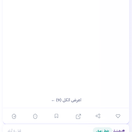
اعرض الكل (9) ←
دهشة
خط زمني
قبل 6 أيام
›