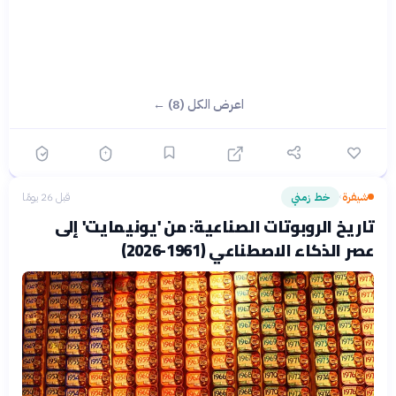
اعرض الكل (8) ←
شيفرة
خط زمني
قبل 26 يومًا
›
تاريخ الروبوتات الصناعية: من 'يونيمايت' إلى
عصر الذكاء الاصطناعي (1961-2026)