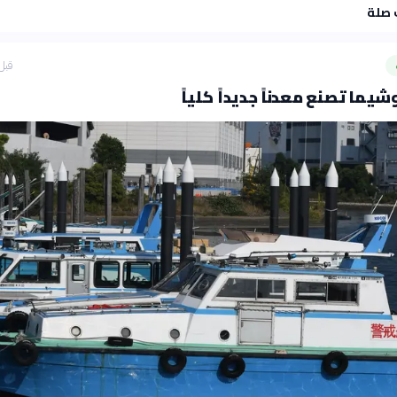
 صلة
قبل 17 سا
يما تصنع معدناً جديداً كلياً