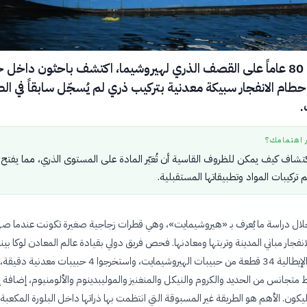
بعد أكثر من 80 عاماً على القصف الذري لهيروشيما، اكتشف باحثون داخل 
ام الانفجار سبيكة معدنية بتركيب ذري لم يُسجّل سابقاً في الط
.
ر اهتمامك؟
كتشاف كيف يمكن للظروف القاسية أن تُغيّر المادة على المستوى الذري، مما يفتح آف
تركيبات المواد وتطبيقاتها المستقبلية.
لال دراسة ما يُعرف بـ «هيروشيمايت»، وهي قطرات زجاجية صغيرة تكونت عندما ص
للانفجار مباني المدينة وتربتها ومعادنها. فحص فريق دولي بقيادة عالم المعادن لوكا بي
جامعة فلورنسا الإيطالية 34 قطعة من حبيبات الهيروشيمايت، واستخرجوا 4 حبيبا
جانس من الحديد والكروم والنيكل والمنغنيز والموليبدينوم والألومنيوم، إضافة إ
يكون. الأهم هو الطريقة غير المسبوقة التي انتظمت بها ذراتها داخل البلورة المكعبة