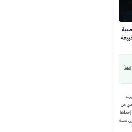
حبيبة
بيعة
اقاً
هرت
ندي من
ت معدنية دقيقة، إحداها
لى نسبة