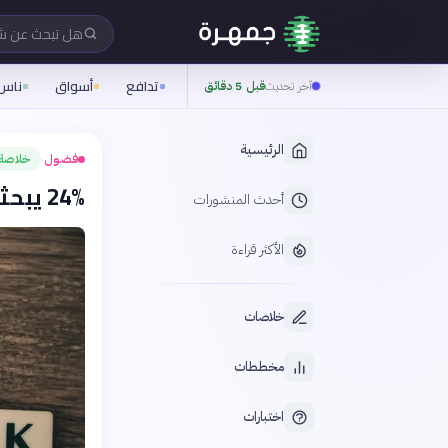
هل تبحث عن 
تدافع
أسواق
ناس
آخر تحديث
قبل 5 دقائق
الرئيسية
فضول
خلاصة
›
24% يبحثون بتيك توك وإنستغرام بدلاً من جوجل
أحدث المنشورات
الأكثر قراءة
خلاصات
مخططات
اختبارات