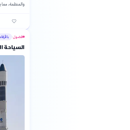
والمنظمة، مما يق
فضول
بالأرقام
›
السياحة ال