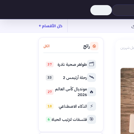
ى
كل الأقسام
رائج
الكل
بل شهرين
🗂️
ظواهر صحية نادرة
37
🛰️
رحلة أرتيمس 2
33
مونديال كأس العالم
🔥
27
2026
⚡
الذكاء الاصطناعي
18
🎯
فلسفات لترتيب الحياة
6