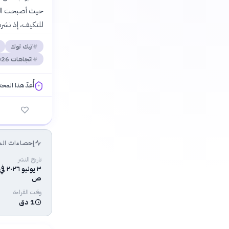
حيث أصبحت المنص
للتكيف، إذ نشرت بالمعدل 9.5 مرات يو
تيك توك
اتجاهات 2026
أُعدّ هذا المح
فلسفتنا المعرفية
إحصاءات الم
تاريخ النشر
ص
وقت القراءة
1 دق