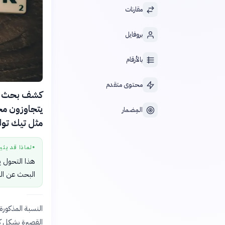
مقارنات
بروفايل
بالأرقام
محتوى متقدم
يتجاوزون م
المِضمار
مثل تيك توك
لماذا قد يثي
●
هذا التحول ي
البحث عن الم
النسبة المذكور
القصيرة بشكل كام