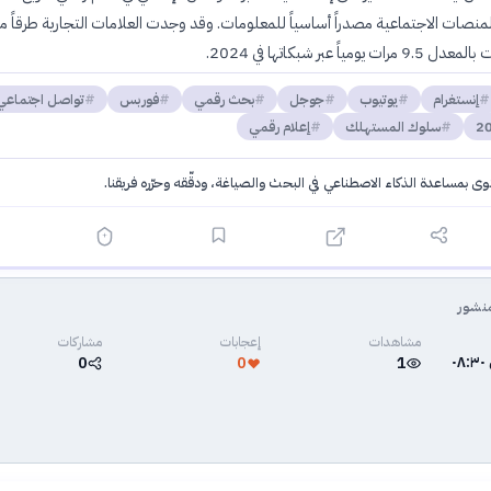
ات الاجتماعية مصدراً أساسياً للمعلومات. وقد وجدت العلامات التجارية طرقاً مب
مياً عبر شبكاتها في 2024.
إنستغرام
يوتيوب
جوجل
بحث رقمي
فوربس
تواصل اجتماعي
سلوك المستهلك
إعلام رقمي
توى بمساعدة الذكاء الاصطناعي في البحث والصياغة، ودقّقه وحرّره فريقنا.
·
سياسة الذكاء الاصطناعي
نشور
مشاهدات
إعجابات
مشاركات
٣ يونيو ٢٠٢٦ في ٠٨:٣٠
0
0
1