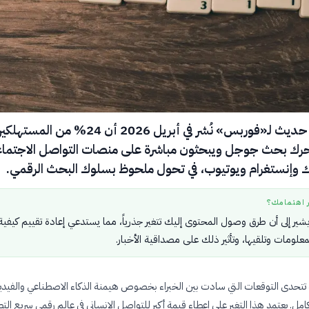
كشف بحث حديث لـ«فوربس» نُشر في أبريل 2026 أن 24% من المسته
حرك بحث جوجل ويبحثون مباشرة على منصات التواصل الاجتما
 وإنستغرام ويوتيوب، في تحول ملحوظ بسلوك البحث الرقمي.
ر اهتمامك؟
شير إلى أن طرق وصول المحتوى إليك تتغير جذرياً، مما يستدعي إعادة تقييم كيفية
علومات وتلقيها، وتأثير ذلك على مصداقية الأخبار.
ة تتحدى التوقعات التي سادت بين الخبراء بخصوص هيمنة الذكاء الاصطناعي والفيد
ل. يعتمد هذا التغير على إعطاء قيمة أكبر للتواصل الإنساني في عالم رقمي سريع التط