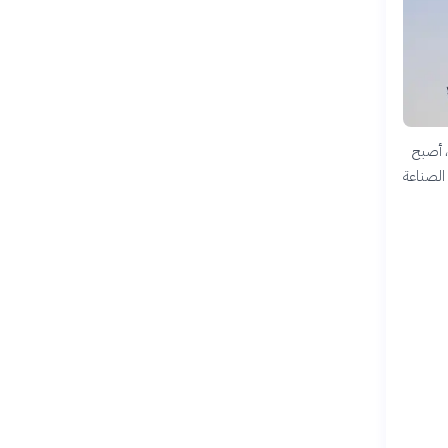
، أصبح
 الصناعة