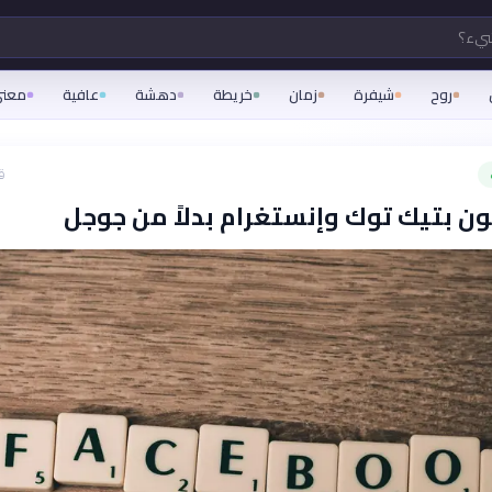
شيء؟
روح
شيفرة
زمان
خريطة
دهشة
عافية
معن
ق