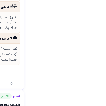
분류
ما هي أ
تتنوع العدمية
تنكر أي معنى ج
هناك أيضًا الع
👨‍🏫
ما هو د
يُعتبر نيتشه أح
أن العدمية هي 
جديدة تهدف إلى 
معنى
اقتباس
›
كيف تصنع ا