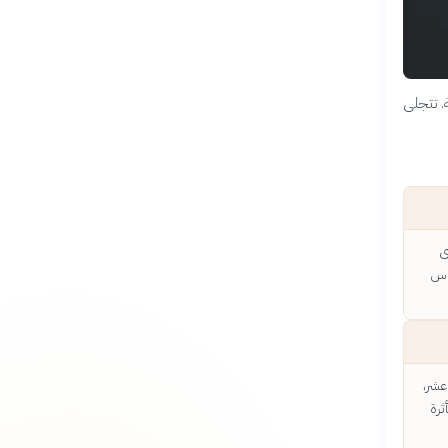
. تتجلى
ى
ساس
عشر،
ثرة