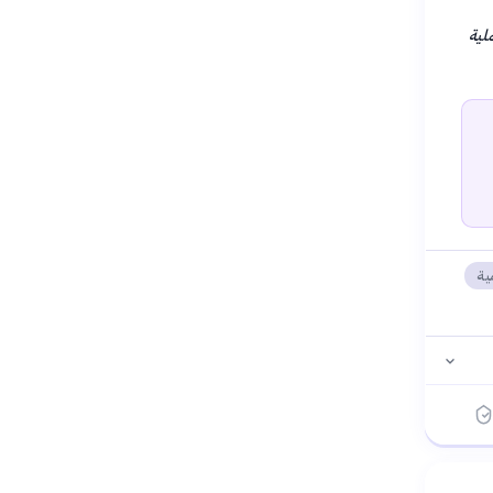
لية
ية