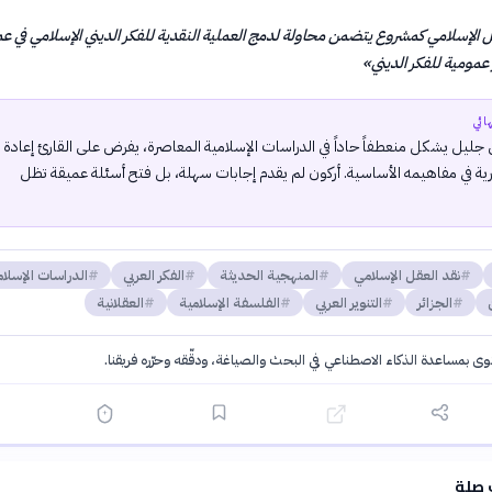
ل الإسلامي كمشروع يتضمن محاولة لدمج العملية النقدية للفكر الديني الإسلامي في عم
 عمومية للفكر الديني
»
ائي
ليل يشكل منعطفاً حاداً في الدراسات الإسلامية المعاصرة، يفرض على القارئ إعادة
رية في مفاهيمه الأساسية. أركون لم يقدم إجابات سهلة، بل فتح أسئلة عميقة تظل
نقد العقل الإسلامي
المنهجية الحديثة
الفكر العربي
الدراسات الإسلام
الجزائر
التنوير العربي
الفلسفة الإسلامية
العقلانية
توى بمساعدة الذكاء الاصطناعي في البحث والصياغة، ودقّقه وحرّره فريقنا.
·
سياسة الذكاء الاصطناعي
 صلة