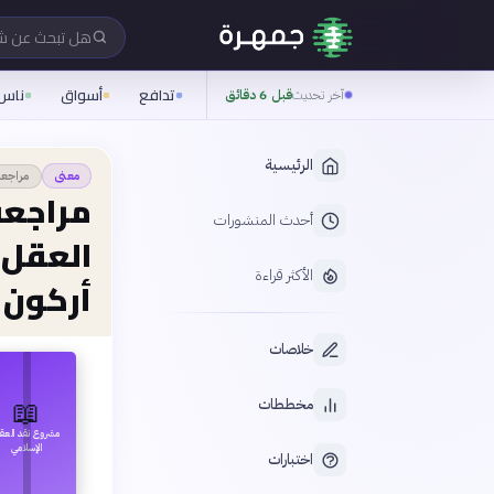
هل تبحث عن 
تدافع
أسواق
ناس
آخر تحديث
قبل 6 دقائق
الرئيسية
مراجعة
معنى
مراجعة
أحدث المنشورات
العقل 
الأكثر قراءة
أركون
خلاصات
📖
مخططات
مشروع نقد العق
الإسلامي
اختبارات