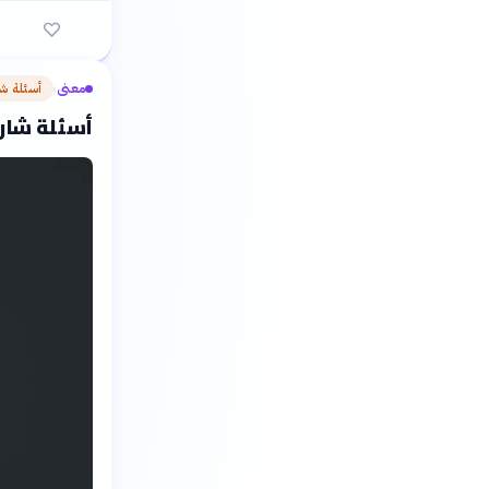
معنى
أسئلة ش
›
أسئلة شار