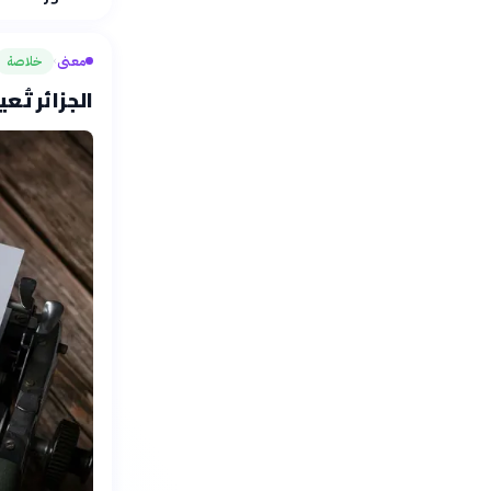
معنى
خلاصة
›
الجزائر تُع