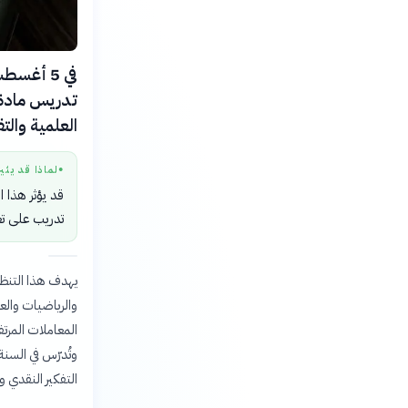
تدريس مادة ا
العلمية والتق
لماذا قد يثي
●
قد يؤثر هذا 
تدريب على تع
يهدف هذا التنظي
والرياضيات والع
المعاملات المرت
وتُدرّس في السنة
التفكير النقدي 