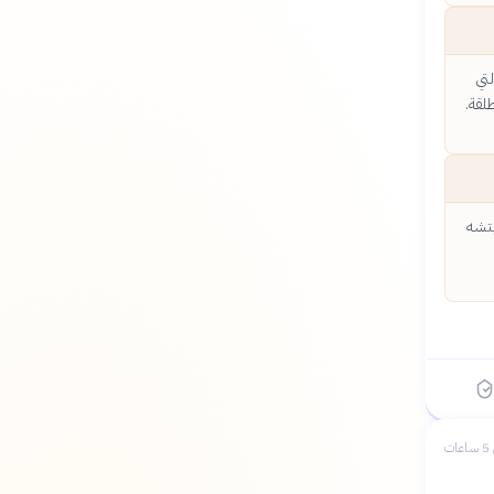
تي
لقة.
يتشه
ات