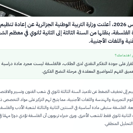
في 5 أغسطس 2026، أعلنت وزارة التربية الوطنية الجزائرية عن إعادة تنظيم
لفلسفة، بنقلها من السنة الثالثة إلى الثانية ثانوي في معظم ال
نية واللغات الأجنبية.
ر اهتمامك؟
القرار على جودة التفكير النقدي لدى الطلاب، فالفلسفة ليست مجرد مادة دراسية 
ميق الفهم للمواضيع المعقدة في مرحلة النضج الفكري.
م إلى تخفيف الضغط عن تلاميذ السنة الثالثة ثانوي في شعب الفنون وتسيير والاقتص
لوم التجريبية والهندسة واللغات الأجنبية، مما يتيح لهم التركيز على مواد التخصص ذ
فعة. الفلسفة ستبقى مادة أساسية في السنتين الثانية والثالثة لشعبة الأدب والفلسفة
 الثانية ثانوي فقط للشعب الأخرى. ويرى خبراء تربويون أن الفلسفة تؤدي دورًا مهمًا في
والتحليل المنطقي.