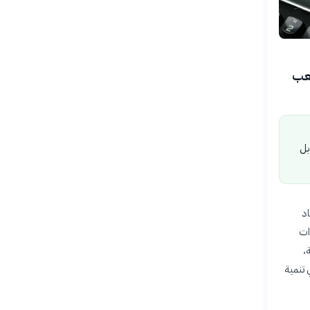
شعب
بل
اد
ات
،
 تنمية