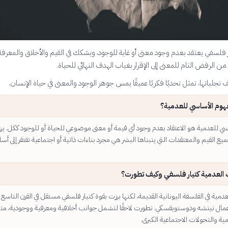
 فلسفي يعتقد بعدم وجود معنى أو غاية للوجود، ويشكك في القيم والأخلاق والمعرفة
ن الرفض التام للمعنى إلى الإقرار بغياب الهدف النهائي للحياة.
تجلياتها، تمثل تحديًا فكريًا عميقًا يمس جوهر الوجود والمعنى في حياة الإنسان.
فهوم الأساسي للعدمية؟
سي للعدمية هو الاعتقاد بعدم وجود أي قيمة أو معنى موضوعي للحياة أو للوجود ككل. ير
يع القيم والمعتقدات التي يتبناها البشر هي مجرد بناءات ذاتية أو اجتماعية تفتقر إلى أ
العدمية كتيار فلسفي وكيف تطورت؟
مية في الفلسفة اليونانية القديمة، لكنها برزت بقوة كتيار فلسفي مستقل في القرن التاسع 
ال نيتشه ودوستويفسكي. تطورت لاحقًا لتشمل جوانب أخلاقية ومعرفية ووجودية، متأ
ية والتحولات الاجتماعية الكبرى.