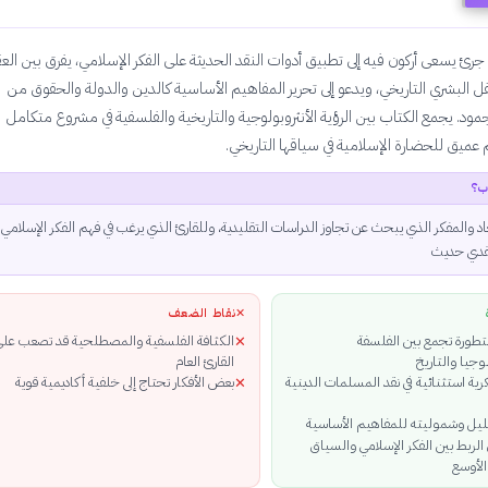
ئ يسعى أركون فيه إلى تطبيق أدوات النقد الحديثة على الفكر الإسلامي، يفرق بين الع
عقل البشري التاريخي، ويدعو إلى تحرير المفاهيم الأساسية كالدين والدولة والحقوق من
ود. يجمع الكتاب بين الرؤية الأنثروبولوجية والتاريخية والفلسفية في مشروع متكامل
عميق للحضارة الإسلامية في سياقها التاريخي.
ب؟
 والمفكر الذي يبحث عن تجاوز الدراسات التقليدية، وللقارئ الذي يرغب في فهم الفكر الإسلامي
قدي حديث
✕
نقاط الضعف
طورة تجمع بين الفلسفة
الكثافة الفلسفية والمصطلحية قد تصعب على
✕
لوجيا والتاريخ
القارئ العام
ية استثنائية في نقد المسلمات الدينية
بعض الأفكار تحتاج إلى خلفية أكاديمية قوية
✕
يل وشموليته للمفاهيم الأساسية
الربط بين الفكر الإسلامي والسياق
لأوسع