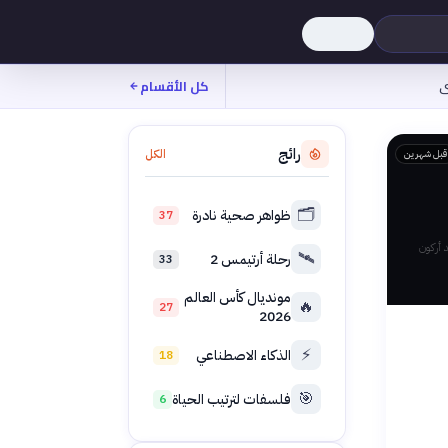
ى
كل الأقسام
رائج
الكل
قبل شهرين
🗂️
ظواهر صحية نادرة
37
 أركون
🛰️
رحلة أرتيمس 2
33
مونديال كأس العالم
🔥
27
2026
⚡
الذكاء الاصطناعي
18
🎯
فلسفات لترتيب الحياة
6