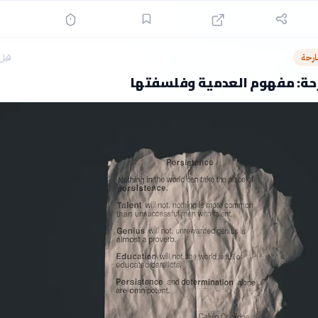
ارحة
قبل 3 ساع
حة: مفهوم العدمية وفلسفتها