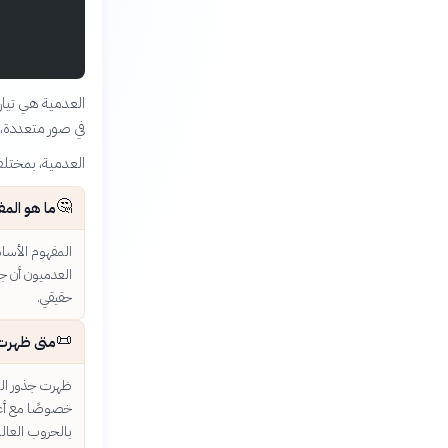
العدمية هي تيار
في صور متعددة، م
العدمية، بمختلف 
🤔
ما هو الم
المفهوم الأسا
العدميون أن جم
حقيقي.
📜
متى ظهرت 
ظهرت جذور العد
خصوصًا مع أعم
بالحروب العالم