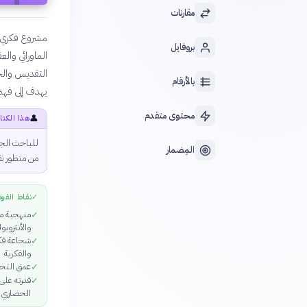
مقارنات
مشروع فكري جر
بروفايل
الماورائي وال
التقديس والجم
بالأرقام
يهدف إلى فهم 
محتوى متقدم
👤
هذا الكتا
للباحث الجاد
المِضمار
من منظور ن
✓
نقاط القوة
منهجية مت
✓
والأنثروبو
شجاعة فكر
✓
والفكرية
عمق التحل
✓
قدرته على 
✓
الحضاري ا