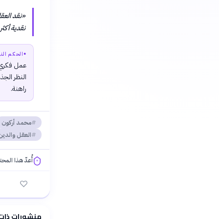
«
نقد العق
نقدية أكثر
●
الحكم النه
عمل فكري ج
النظر الجذ
راهنة.
محمد أركون
العقل والدين
أُعدّ هذا المح
فلسفتنا المعرفية
منشورات ذات