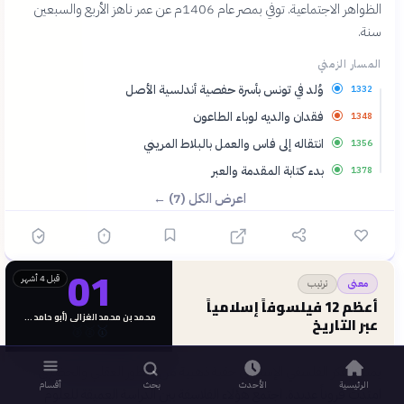
الظواهر الاجتماعية. توفي بمصر عام 1406م عن عمر ناهز الأربع والسبعين
سنة.
المسار الزمني
وُلد في تونس بأسرة حفصية أندلسية الأصل
1332
فقدان والديه لوباء الطاعون
1348
انتقاله إلى فاس والعمل بالبلاط المريني
1356
بدء كتابة المقدمة والعبر
1378
اعرض الكل (7) ←
01
قبل 4 أشهر
ترتيب
معنى
أعظم 12 فيلسوفاً إسلامياً
محمد بن محمد الغزالي (أبو حامد الغزالي)
عبر التاريخ
🥉
🥈
🥇
يمثل الفكر الفلسفي الإسلامي حقبة ذهبية من التطور العقلي والحضاري
الرئيسية
الأحدث
بحث
أقسام
امتدت قروناً عديدة. اجتمع هؤلاء الفلاسفة بين الدراسة العميقة للعلوم