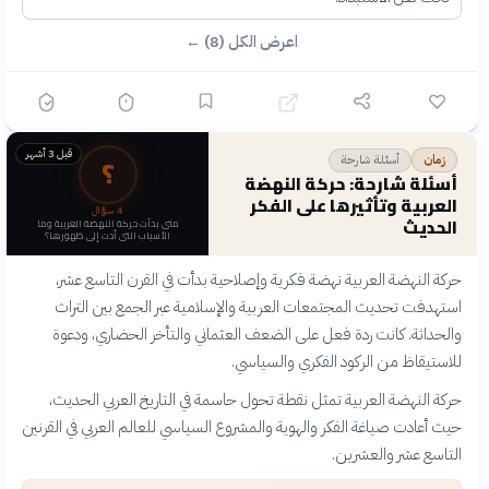
اعرض الكل (8) ←
قبل 3 أشهر
؟
أسئلة شارحة
زمان
أسئلة شارحة: حركة النهضة
العربية وتأثيرها على الفكر
4
سؤال
الحديث
متى بدأت حركة النهضة العربية وما
الأسباب التي أدت إلى ظهورها؟
حركة النهضة العربية نهضة فكرية وإصلاحية بدأت في القرن التاسع عشر،
استهدفت تحديث المجتمعات العربية والإسلامية عبر الجمع بين التراث
والحداثة. كانت ردة فعل على الضعف العثماني والتأخر الحضاري، ودعوة
للاستيقاظ من الركود الفكري والسياسي.
حركة النهضة العربية تمثل نقطة تحول حاسمة في التاريخ العربي الحديث،
حيث أعادت صياغة الفكر والهوية والمشروع السياسي للعالم العربي في القرنين
التاسع عشر والعشرين.