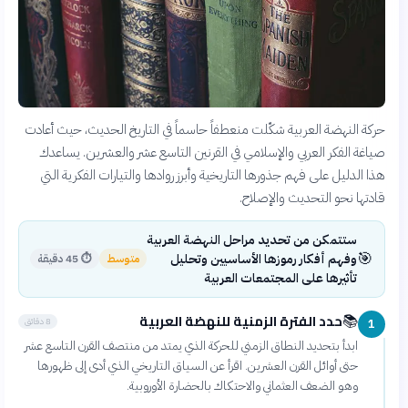
حركة النهضة العربية شكّلت منعطفاً حاسماً في التاريخ الحديث، حيث أعادت
صياغة الفكر العربي والإسلامي في القرنين التاسع عشر والعشرين. يساعدك
هذا الدليل على فهم جذورها التاريخية وأبرز روادها والتيارات الفكرية التي
قادتها نحو التحديث والإصلاح.
ستتمكن من تحديد مراحل النهضة العربية
🎯
وفهم أفكار رموزها الأساسيين وتحليل
متوسط
⏱
45 دقيقة
تأثيرها على المجتمعات العربية
حدد الفترة الزمنية للنهضة العربية
📚
8 دقائق
1
ابدأ بتحديد النطاق الزمني للحركة الذي يمتد من منتصف القرن التاسع عشر
حتى أوائل القرن العشرين. اقرأ عن السياق التاريخي الذي أدى إلى ظهورها
وهو الضعف العثماني والاحتكاك بالحضارة الأوروبية.