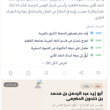
للنقد الأدبي بجامعة القاهرة، وأسس المركز القومي للترجمة. قدّم 50 كتابًا
نقديًا وفكريًا جسّدت رؤيته في الدفاع عن العقل والحداثة في مواجهة التطرف
الفكري.
المسار الزمني
وُلد جابر عصفور بالمحلة الكبرى بالغربية
1944
تخرج بامتياز من قسم اللغة العربية بجامعة القاهرة
1965
حصل على درجة الدكتوراه عن الصورة الشعرية
1973
تُرقّي إلى درجة أستاذ النقد الأدبي
1983
اعرض الكل (8) ←
👤
قبل 4 أشهر
بروفايل
زمان
أبو زيد عبد الرحمن بن محمد
بن خلدون الحضرمي
مؤسس علم الاجتماع — طبّق المنهج العلمي على
الظواهر الاجتماعية والحضارية