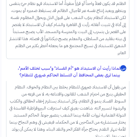
الظلم قد يكون فعلاً واحداً أو قراراً منفرداً، أما الاستبداد فهو نظام حيّ يتنفس
ويتطور ويعيد إنتاج نفسه عبر الأجيال. الظالم قد يستيقظ ضميره أو يموت،
لكن الاستبداد كنظام يدرّب الشعب على قبول الذل ويحوّل المظلوم نفسه
إلى أداة في تثبيت أغلاله. رأيت في القاهرة والشام كيف أن الاستبداد لا يقتصر
على القصر بل يتسرب إلى البيت والمدرسة والمسجد. الأب يصبح مستبداً
في بيته بتقليد من السلطان، والمعلم يصبح ديكتاتوراً في فصله. هذا الانتشار
الشعري للاستبداد في نسيج المجتمع هو ما يجعله أخطر بكثير من الظلم
العابر.
لماذا رأيت أن الاستبداد هو 'أم الفساد' و'سبب تخلف الأمم'،
س
بينما ترى بعض المحافظ أن التسلط الحاكم ضروري للنظام؟
من يقول أن الاستبداد ضروري للنظام يخلط بين النظام والخوف. النظام
الحقيقي ينبع من احترام الشعب للقانون واقتناعه به، لا من فزعه من
السوط. الفساد ينمو في الظلام، وكل استبداد يستلزم إخفاء الحقائق والكذب
والرشوة لتسيير آلته. شاهدت بعيني كيف استنزفت البيروقراطية الفاسدة في
الدولة العثمانية ثروات الأمة بينما الشعب يتضور جوعاً. الحاكم المستبد
يختار مستشاريه من المدّاحين لا من الحكماء، فيعيش في وهم النجاح بينما
الأمة تنهار. التقدم يحتاج جرأة الفكر الحر والنقد البناء، وهذا لا يمكن أن يولد
تحت نعل الاستبداد.