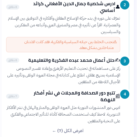
ادرس شخصية جمال الدين الأفغاني كرائد
2
👤
8 دقائق
أساسي
تعرّف على دوره في بدء حركة الإصلاح العقلاني وأفكاره في التوفيق بين الإسلام
والعصرانية. اقرأ عن تأثيره في مصر والمشرق العربي وأتباعه من المفكرين
والسياسيين.
⚠️
تجنب الخلط بين حياته السياسية والفكرية، فقد كانت الاثنتان
متداخلتين بشكل معقد
حلل أعمال محمد عبده الفكرية والتعليمية
✍️
8 دقائق
3
ركز على مساهماته في تحديث التعليم الأزهري وإعادة تفسير النصوص
الإسلامية بمنهج عقلاني. اطلع على كتاباته في مجلة العروة الوثقى وتأثيره على
الأجيال اللاحقة من المثقفين.
تتبع دور الصحافة والمجلات في نشر أفكار
4
📰
7 دقائق
النهضة
ادرس دور المنشورات الدورية مثل العروة الوثقى والمنار والهلال في نشر الأفكار
التنويرية. لاحظ كيف استخدمت الصحافة كأداة للتأثير الاجتماعي والفكري
على النخبة والمثقفين.
اعرض الكل (7) ←