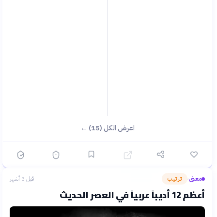
اعرض الكل (15) ←
معنى
ترتيب
قبل 3 أشهر
›
أعظم 12 أديباً عربياً في العصر الحديث