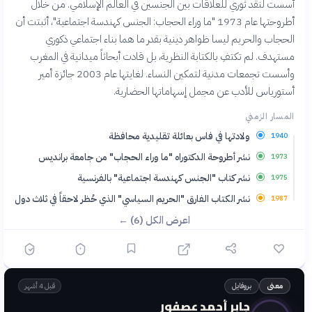
أسست لنقد ثوري للعلاقات بين الجنسين في العالم الإسلامي. من خلال
أطروحتها عام 1973 "ما وراء الحجاب: الجنس كهندسة اجتماعية"، أثبتت أن
الحجاب والحريم ليسا ظواهر دينية بقدر ما هما بناء اجتماعي ذكوري
مستهدف. لم تكتفِ بالكتابة النظرية، بل قادت أبحاثاً ميدانية في المغرب
وأسست تجمعات مدنية لتمكين النساء. لغايتها عام 2003 جائزة أمير
أستورياس للأدب عن مجمل إسهاماتها الحضارية.
المسار الزمني
ولادتها في فاس بعائلة تقليدية محافظة
1940
نشر أطروحة الدكتوراه "ما وراء الحجاب" من جامعة برانديس
1973
نشر كتاب "الجنس كهندسة اجتماعية" بالفرنسية
1975
نشر الكتاب الفارق "الحريم السياسي" الذي حُظر لاحقاً في ثلاث دول
1987
اعرض الكل (6) ←
بروفايل
معنى
قبل 4 أشهر
جابر أحمد عصفور