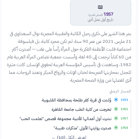
📖
1957
قصص قصيرة
تاريخ أول عمل أدبي
يمر هذا الشهر على ذكرى رحيل الكاتبة والطبيبة المصرية نوال السعداوي في
21 مارس 2021 عن عمر 90 سنة. لم تكن مجرد كاتبة، بل فيلسوفة
اجتماعية قلبت الأنظمة الفكرية حول المرأة رأساً على عقب — أصدرت أكثر
من 60 كتاباً ترجمت إلى 40 لغة، وأسست جمعية تضامن المرأة العربية عام
1982، وساهمت في تأسيس المؤسسة العربية لحقوق الإنسان. كانت مثيرة
للجدل بمحاربتها الصريحة لختان الإناث والزواج المبكر وتعدد الزوجات، مما
أدى لفصلها من وزارة الصحة المصرية.
المسار الزمني
وُلدت في قرية كفر طلحة بمحافظة القليوبية
1931
تخرجت من كلية الطب جامعة القاهرة
1955
نشرت أول أعمالها الأدبية مجموعة قصص 'تعلمت الحب'
1957
صدرت روايتها الأولى 'مذكرات طبيبة'
1958
اعرض الكل (10) ←