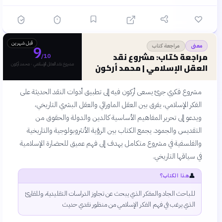
قبل شهرين
مراجعة كتاب
معنى
9
مراجعة كتاب: مشروع نقد
/10
مشروع نقد العقل الإسلامي · محمد أركون
العقل الإسلامي | محمد أركون
مشروع فكري جرئ يسعى أركون فيه إلى تطبيق أدوات النقد الحديثة على
الفكر الإسلامي، يفرق بين العقل الماورائي والعقل البشري التاريخي،
ويدعو إلى تحرير المفاهيم الأساسية كالدين والدولة والحقوق من
التقديس والجمود. يجمع الكتاب بين الرؤية الأنثروبولوجية والتاريخية
والفلسفية في مشروع متكامل يهدف إلى فهم عميق للحضارة الإسلامية
في سياقها التاريخي.
👤
هذا الكتاب؟
للباحث الجاد والمفكر الذي يبحث عن تجاوز الدراسات التقليدية، وللقارئ
الذي يرغب في فهم الفكر الإسلامي من منظور نقدي حديث