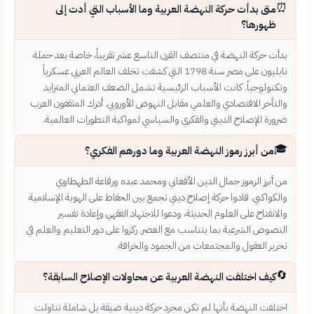
⏰
متى بدأت حركة النهضة العربية وما الأسباب التي أدت إلى
ظهورها؟
بدأت حركة النهضة في منتصف القرن التاسع عشر تقريباً، خاصة بعد حملة
نابليون على مصر سنة 1798 التي كشفت تخلف العالم العربي عسكرياً
وتكنولوجياً. كانت الأسباب الرئيسية تشمل الضعف العثماني المتزايد
والتأخر الاقتصادي والعلمي مقابل النهوض الأوروبي. أدرك المثقفون العرب
ضرورة الإصلاح الديني والفكري والسياسي لمواكبة التطورات العالمية.
🎓
من أبرز رموز النهضة العربية وما دورهم الفكري؟
من أبرز الرموز جمال الدين الأفغاني ومحمد عبده ورفاعة الطهطاوي
والكواكبي. قادوا حركة إصلاح ديني تجمع بين الحفاظ على الهوية الإسلامية
والانفتاح على العلوم الحديثة، ودعوا للاجتهاد الفقهي وإعادة تفسير
النصوص الشرعية بما يتناسب مع العصر. ركزوا على دور التعليم والعلم في
تحرير العقول والمجتمعات من الجمود والخرافة.
🔄
كيف اختلفت النهضة العربية عن محاولات الإصلاح السابقة؟
اختلفت النهضة بأنها لم تكن مجرد حركة دينية ضيقة بل شاملة تناولت