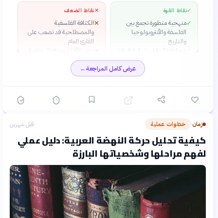
✓
نقاط القوة
✕
نقاط الضعف
منهجية متطورة تجمع بين
الكثافة الفلسفية
✕
✓
الفلسفة والأنثروبولوجيا
والمصطلحية قد تصعب على
والتاريخ
القارئ العام
شجاعة فكرية استثنائية في نقد
بعض الأفكار تحتاج إلى خلفية
✕
✓
المسلمات الدينية والفكرية
أكاديمية قوية
عرض كامل المراجعة
←
عمق التحليل وشموليته
✓
للمفاهيم الأساسية
قدرته على الربط بين الفكر
✓
الإسلامي والسياق الحضاري
الأوسع
زمان
خطوات عملية
قبل شهرين
›
كيفية تحليل حركة النهضة العربية: دليل عملي
لفهم مراحلها وشخصياتها البارزة