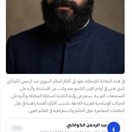
في هذه المقابلة المُتخيّلة، نعود إلى أفكار المفكر السوري عبد الرحمن الكواكبي
الذي عاش في أواخر القرن التاسع عشر وكتب عن الاستبداد وأثره على
المجتمعات العربية. نستعرض رؤيته النقدية للسلطة المطلقة وتأثيره على
الحركات الإصلاحية العربية اللاحقة. تكتسب أفكاره أهمية راهنية في ظل
النقاشات المعاصرة حول الحكم والديمقراطية في العالم العربي.
عبد الرحمن الكواكبي
ع
2025
مفكر وكاتب ومصلح ديني سوري (1849-1902)