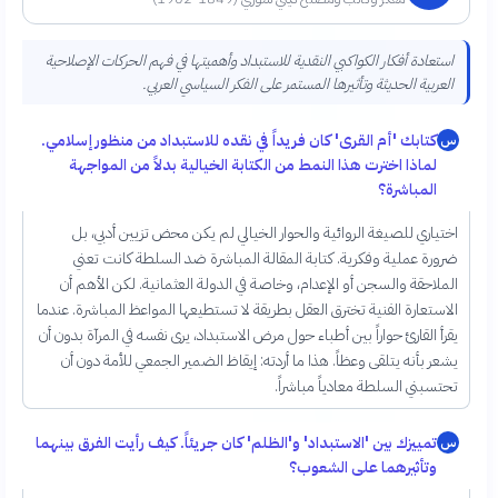
استعادة أفكار الكواكبي النقدية للاستبداد وأهميتها في فهم الحركات الإصلاحية
العربية الحديثة وتأثيرها المستمر على الفكر السياسي العربي.
كتابك 'أم القرى' كان فريداً في نقده للاستبداد من منظور إسلامي.
س
لماذا اخترت هذا النمط من الكتابة الخيالية بدلاً من المواجهة
المباشرة؟
اختياري للصيغة الروائية والحوار الخيالي لم يكن محض تزيين أدبي، بل
ضرورة عملية وفكرية. كتابة المقالة المباشرة ضد السلطة كانت تعني
الملاحقة والسجن أو الإعدام، وخاصة في الدولة العثمانية. لكن الأهم أن
الاستعارة الفنية تخترق العقل بطريقة لا تستطيعها المواعظ المباشرة. عندما
يقرأ القارئ حواراً بين أطباء حول مرض الاستبداد، يرى نفسه في المرآة بدون أن
يشعر بأنه يتلقى وعظاً. هذا ما أردته: إيقاظ الضمير الجمعي للأمة دون أن
تحتسبني السلطة معادياً مباشراً.
تمييزك بين 'الاستبداد' و'الظلم' كان جريئاً. كيف رأيت الفرق بينهما
س
وتأثيرهما على الشعوب؟