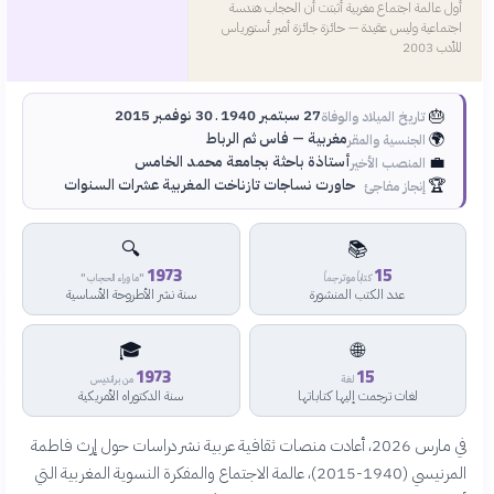
أول عالمة اجتماع مغربية أثبتت أن الحجاب هندسة
اجتماعية وليس عقيدة — حائزة جائزة أمير أستورياس
للأدب 2003
🎂
27 سبتمبر 1940 ـ 30 نوفمبر 2015
تاريخ الميلاد والوفاة
🌍
مغربية — فاس ثم الرباط
الجنسية والمقر
💼
أستاذة باحثة بجامعة محمد الخامس
المنصب الأخير
🏆
حاورت نساجات تازناخت المغربية عشرات السنوات
إنجاز مفاجئ
🔍
📚
1973
15
كتاباً موترجماً
"ما وراء الحجاب"
عدد الكتب المنشورة
سنة نشر الأطروحة الأساسية
🎓
🌐
1973
15
لغة
من برانديس
لغات ترجمت إليها كتاباتها
سنة الدكتوراه الأمريكية
في مارس 2026، أعادت منصات ثقافية عربية نشر دراسات حول إرث فاطمة
المرنيسي (1940-2015)، عالمة الاجتماع والمفكرة النسوية المغربية التي