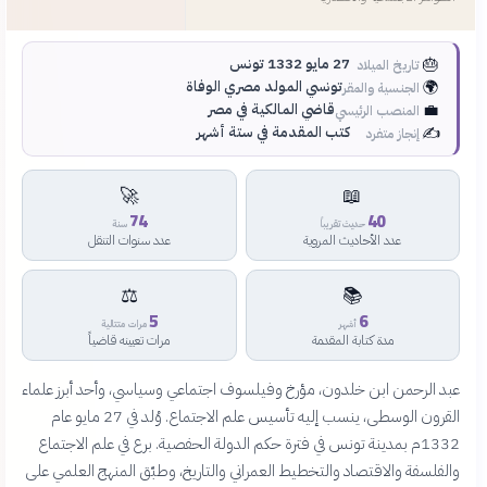
🎂
27 مايو 1332 تونس
تاريخ الميلاد
🌍
تونسي المولد مصري الوفاة
الجنسية والمقر
💼
قاضي المالكية في مصر
المنصب الرئيسي
✍️
كتب المقدمة في ستة أشهر
إنجاز متفرد
🚀
📖
74
40
حديث تقريباً
سنة
عدد الأحاديث المروية
عدد سنوات التنقل
⚖️
📚
5
6
أشهر
مرات متتالية
مدة كتابة المقدمة
مرات تعيينه قاضياً
عبد الرحمن ابن خلدون، مؤرخ وفيلسوف اجتماعي وسياسي، وأحد أبرز علماء
القرون الوسطى، ينسب إليه تأسيس علم الاجتماع. وُلد في 27 مايو عام
1332م بمدينة تونس في فترة حكم الدولة الحفصية. برع في علم الاجتماع
والفلسفة والاقتصاد والتخطيط العمراني والتاريخ، وطبّق المنهج العلمي على