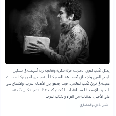
يمثل الأدب العربي الحديث حركة فكرية وثقافية ثرية أسهمت في تشكيل
الوعي العربي والإنساني. أنجب هذا العصر كتاباً وشعراء وروائيين تركوا بصمات
عميقة في تاريخ الأدب العالمي، حيث جمعوا بين الأصالة العربية والانفتاح على
التجارب الإنسانية المختلفة. اختيار أعظم أدباء هذا العصر يعكس تأثيرهم
على الأجيال المتتالية من القراء والكتاب العرب.
التأثير الأدبي والحضاري