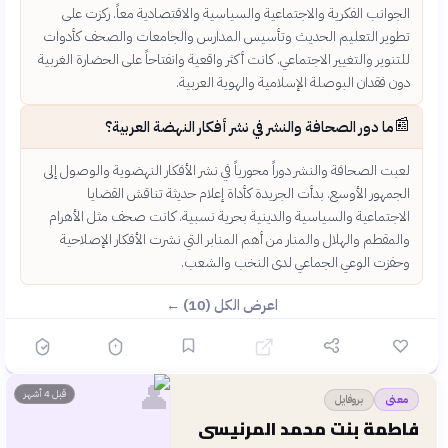
الجوانب الفكرية والاجتماعية والسياسية والاقتصادية معاً. ركزت على
تطوير التعليم الحديث وتأسيس المدارس والجامعات والصحف كأدوات
للتنوير والتغيير الاجتماعي. كانت أكثر واقعية وانفتاحاً على الحضارة الغربية
دون فقدان البوصلة الإسلامية والهوية العربية.
📰
ما دور الصحافة والنشر في نشر أفكار النهضة العربية؟
لعبت الصحافة والنشر دوراً محورياً في نشر الأفكار النهضوية والوصول إلى
الجمهور الأوسع. بدأت الجريدة كأداة إعلام حديثة تناقش القضايا
الاجتماعية والسياسية والدينية بحرية نسبية. كانت صحف مثل الأهرام
والمقطم والهلال والمنار من أهم المنابر التي نشرت الأفكار الإصلاحية
وحفزت الوعي الجماعي لدى النخب والشعب.
اعرض الكل (10) ←
👤
قبل 4 أشهر
بروفايل
معنى
فاطمة بنت محمد المرنيسي