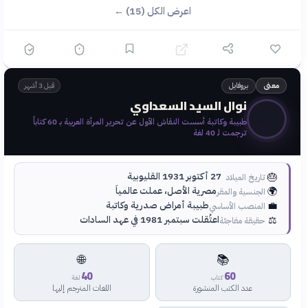
اعرض الكل (15) ←
بروفايل
معنى
قبل 3 أشهر
نوال السيد السعداوي
✍️
طبيبة وكاتبة أسست النقاش الأول عن تحرير المرأة العربية بـ 60 كتاباً
ترجمت لـ 40 لغة
🎂
27 أكتوبر 1931 القليوبية
تاريخ الميلاد
🌍
مصرية الأصل، عملت عالمياً
الجنسية والمقر
💼
طبيبة أمراض صدرية وكاتبة
المنصب الأساسي
⚖️
اعتُقلت سبتمبر 1981 في عهد السادات
حقيقة مفاجئة
🌐
📚
40
60
كتاب
لغة
عدد الكتب المنشورة
اللغات المترجم إليها