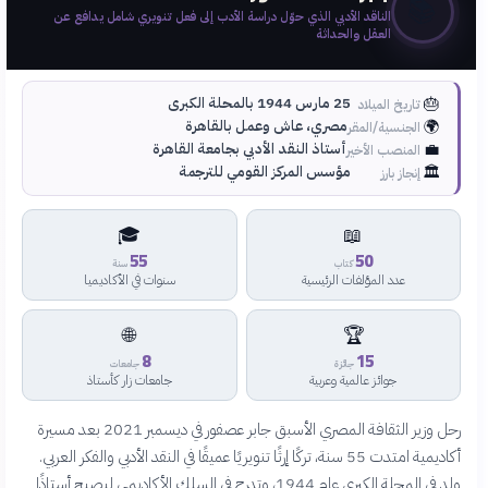
📚
الناقد الأدبي الذي حوّل دراسة الأدب إلى فعل تنويري شامل يدافع عن
العقل والحداثة
🎂
25 مارس 1944 بالمحلة الكبرى
تاريخ الميلاد
🌍
مصري، عاش وعمل بالقاهرة
الجنسية/المقر
💼
أستاذ النقد الأدبي بجامعة القاهرة
المنصب الأخير
🏛️
مؤسس المركز القومي للترجمة
إنجاز بارز
🎓
📖
55
50
كتاب
سنة
عدد المؤلفات الرئيسية
سنوات في الأكاديميا
🌐
🏆
8
15
جائزة
جامعات
جوائز عالمية وعربية
جامعات زار كأستاذ
رحل وزير الثقافة المصري الأسبق جابر عصفور في ديسمبر 2021 بعد مسيرة
أكاديمية امتدت 55 سنة، تركًا إرثًا تنويريًا عميقًا في النقد الأدبي والفكر العربي.
ولد في المحلة الكبرى عام 1944، وتدرج في السلك الأكاديمي ليصبح أستاذًا