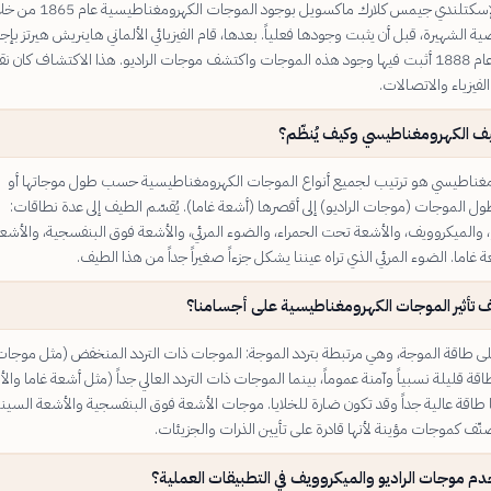
تنبأ الفيزيائي الإسكتلندي جيمس كلارك ماكسويل بوجود الموجات الكهرومغنا
ية الشهيرة، قبل أن يثبت وجودها فعلياً. بعدها، قام الفيزيائي الألماني هاينريش هيرتز بإجر
تجارب عملية عام 1888 أثبت فيها وجود هذه الموجات واكتشف موجات الراديو. هذا الاكتشاف كان ن
لفيزياء والاتصالات.
يف الكهرومغناطيسي وكيف يُنظّم؟
مغناطيسي هو ترتيب لجميع أنواع الموجات الكهرومغناطيسية حسب طول موجاتها أو
طول الموجات (موجات الراديو) إلى أقصرها (أشعة غاما). يُقسّم الطيف إلى عدة نطاقات:
، والميكروويف، والأشعة تحت الحمراء، والضوء المرئي، والأشعة فوق البنفسجية، والأشع
 غاما. الضوء المرئي الذي تراه عيننا يشكل جزءاً صغيراً جداً من هذا الطيف.
ف تأثير الموجات الكهرومغناطيسية على أجسامنا؟
 على طاقة الموجة، وهي مرتبطة بتردد الموجة: الموجات ذات التردد المنخفض (مثل موجا
طاقة قليلة نسبياً وآمنة عموماً، بينما الموجات ذات التردد العالي جداً (مثل أشعة غاما وال
 طاقة عالية جداً وقد تكون ضارة للخلايا. موجات الأشعة فوق البنفسجية والأشعة السيني
نّف كموجات مؤينة لأنها قادرة على تأيين الذرات والجزيئات.
م موجات الراديو والميكروويف في التطبيقات العملية؟