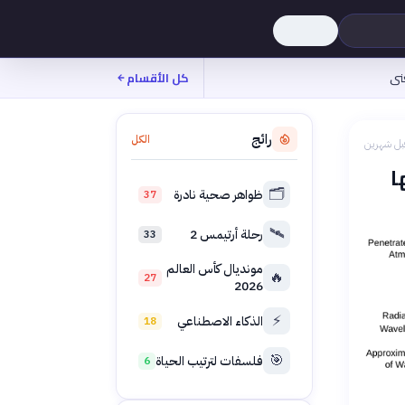
نى
كل الأقسام
رائج
الكل
بل شهرين
ا
🗂️
ظواهر صحية نادرة
37
🛰️
رحلة أرتيمس 2
33
مونديال كأس العالم
🔥
27
2026
⚡
الذكاء الاصطناعي
18
🎯
فلسفات لترتيب الحياة
6