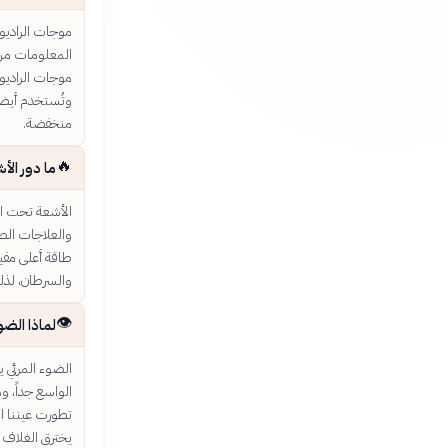
موجات الراديو 
المعلومات من 
موجات الراديو
وتُستخدم أيضاً 
منخفضة.
🔥
ما دور ال
الأشعة تحت الح
والعلاجات الطب
طاقة أعلى مفي
والسرطان، لذلك
👁️
لماذا الض
الواسع جداً، و
تطورت عيننا ال
يخترق الغلاف ا