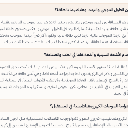
ين الطول الموجي والتردد، وعلاقتهما بالطاقة؟
هو المسافة بين قمتي موجتين متتاليتين، بينما التردد هو عدد الموجات التي تمر بنقطة 
احدة، والعلاقة بينهما عكسية: كلما زاد التردد قل الطول الموجي والعكس صحيح. طاقة الم
مع التردد: الموجات عالية التردد لديها طاقة عالية وتكون أكثر ضرراً، بينما الموجات منخف
نخفضة. هذه العلاقة الرياضية تُعطى بمعادلة بلانك: E = hf، حيث h ثابت بلانك.
دم الأشعة السينية وأشعة غاما في الطب والصناعة؟
ة عالية الطاقة تخترق الأنسجة الرخوة لكن تنعكس عن العظام، لذلك تُستخدم في التصوير
الكسور والأمراض الرئوية دون الحاجة لجراحة. أشعة غاما، وهي أعلى طاقة من الأشعة
دم في العلاج الإشعاعي لقتل الخلايا السرطانية وفي تعقيم الأدوات الطبية. في الصناعة، ت
عن العيوب في الأنابيب والمعادن. لكن التعرض المفرط والمتكرر لهذه الموجات قد يسب
ً في الجلد.
دراسة الموجات الكهرومغناطيسية في المستقبل؟
الكهرومغناطيسية ضروري لتطوير تكنولوجيات الاتصالات المستقبلية مثل الجيل السا
صالات الكمومية، بالإضافة إلى تحسين الألواح الشمسية لتحويل الإشعاع الشمسي إلى كهربا