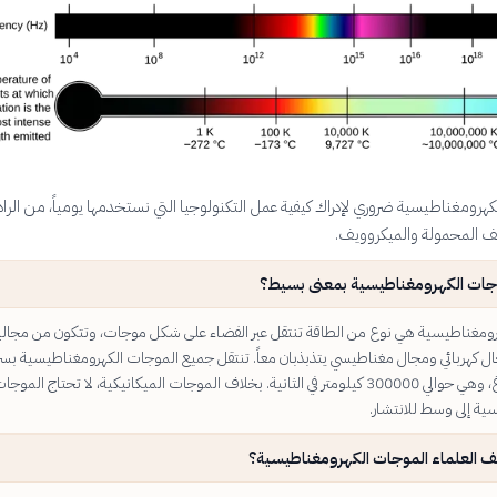
هرومغناطيسية ضروري لإدراك كيفية عمل التكنولوجيا التي نستخدمها يومياً، من الراد
واتف المحمولة والميكروويف.
جات الكهرومغناطيسية بمعنى بسيط؟
ومغناطيسية هي نوع من الطاقة تنتقل عبر الفضاء على شكل موجات، وتتكون من مجال
ل كهربائي ومجال مغناطيسي يتذبذبان معاً. تنتقل جميع الموجات الكهرومغناطيسية بسر
الضوء في الفراغ، وهي حوالي 300000 كيلومتر في الثانية. بخلاف الموجات الميكانيكية، لا تحتاج الموج
ية إلى وسط للانتشار.
 العلماء الموجات الكهرومغناطيسية؟