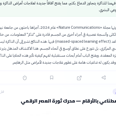
همنا للذاكرة يتجاوز الدماغ بكثير، مما يفتح آفاقاً جديدة لعلاجات أمراض الذاكرة و
لوعي البشري.
أثبتت دراسة نشرتها مجلة «Nature Communications» عام 2024، أجراها باحثون من 
الكلى وأنسجة عصبية في أجزاء أخرى من الجسم قادرة على "تذكر" المعلومات، من خلا
تأثير التعلم المتباعد (massed-spaced learning effect) فيها. هذه النتائج تشير إلى أن ا
بي المركزي، بل تتوزع على نطاق أوسع في أنحاء الجسم. هذا الاكتشاف المذهل يثير 
ة المعقدة، ويفتح الباب أمام أبحاث مستقبلية لفهم كيفية تأثير هذه الخلايا على الذاك
 وقد يكون له تداعيات هامة على تطوير علاجات جديدة لأمراض مثل الزهايمر.
قبل 7 ساع
صطناعي بالأرقام — محرك ثورة العصر الرقمي