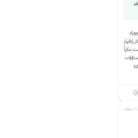
قد
جامعة نيويورك
ل إظهار
لذاكرة ليست حكراً
تساؤلات
رة
ات