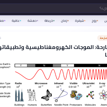
شيء؟
س
روح
شيفرة
زمان
خريطة
دهشة
عافية
مع
شارحة
ق
رحة: الموجات الكهرومغناطيسية وتطبيقاته