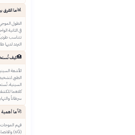
📊
ما الفرق ب
الطول الموجي 
في الثانية الو
تتناسب طردياً 
التردد لديها طاقة م
🏥
كيف تُستخ
الأشعة السيني
الطبي لتشخيص 
السينية، تُستخ
كلاهما للكشف 
سرطاناً والتهابا
🚀
ما أهمية 
فهم الموجات 
(6G) والات