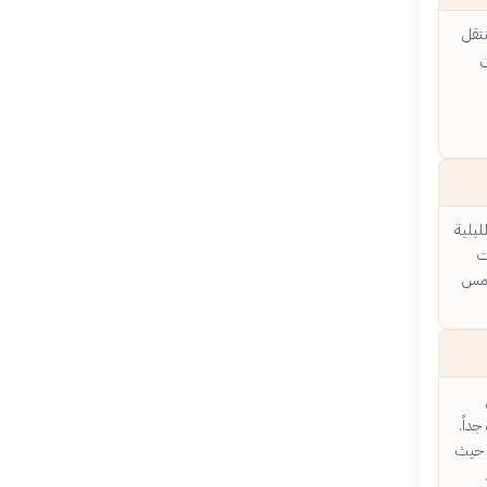
نتقل
ن
ليلية
ت
شمس
داً.
، حيث