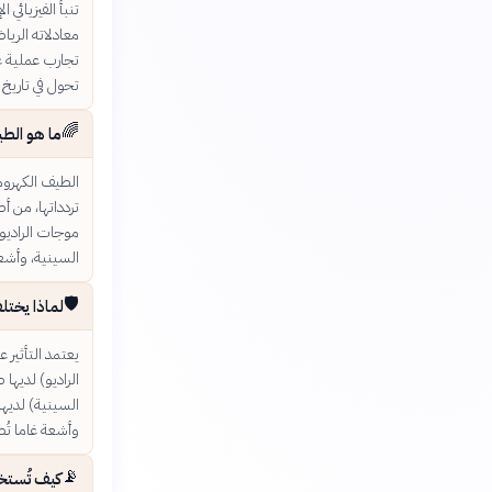
معادلاته الرياض
تحول في تاريخ ا
🌈
ما هو الط
الطيف الكهرو
تردداتها، من أ
موجات الراديو
السينية، وأشعة
🛡️
لماذا يختل
يعتمد التأثير
الراديو) لديها 
السينية) لديها
وأشعة غاما تُص
📡
كيف تُستخد