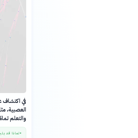
العصبية، مثل
والتعلم تمامً
لماذا قد يثي
●