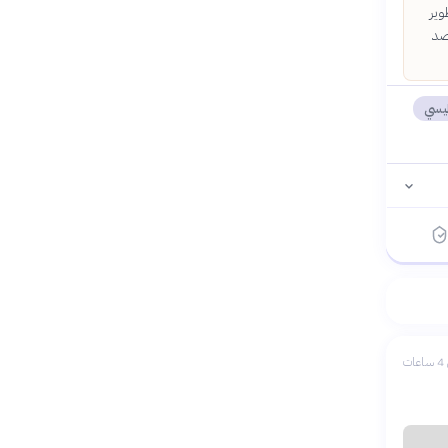
وير
صد
طيسي
ات