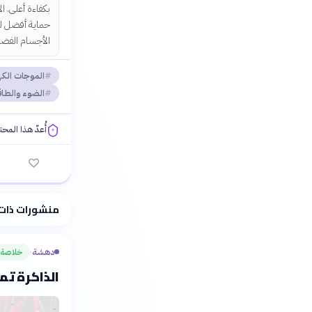
بكفاءة أعلى. ا
حماية أفضل للإ
الأجسام الفضائ
الموجات الك
الضوء والطا
أُعدّ هذا المح
فلسفتنا المعرفية
منشورات ذات
دهشة
خلاصة
›
الذاكرة تم