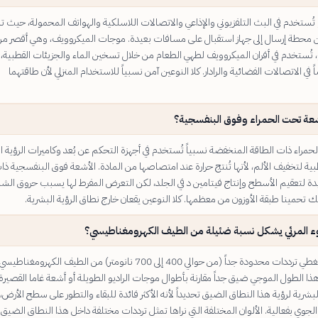
تُستخدم في البث التلفزيوني والإذاعي والاتصالات اللاسلكية والهواتف المحمولة، حيث ت
محطة إرسال إلى جهاز استقبال على مسافات بعيدة. موجات الميكروويف، وهي أقصر م
، تُستخدم في أفران الميكروويف لطهي الطعام من خلال تسخين الماء والجزيئات القطبية،
في الاتصالات الفضائية والرادار. كلا النوعين آمن نسبياً للاستخدام المنزلي لأن طاقتهما
أشعة تحت الحمراء وفوق البنفسجية؟
مراء ذات الطاقة المنخفضة نسبياً تُستخدم في أجهزة التحكم عن بُعد وكاميرات الرؤية ال
ية لتخفيف الألم، لأنها تُنتج حرارة عند امتصاصها من المادة. الأشعة فوق البنفسجية ذا
دة لتعقيم الأسطح وإنتاج فيتامين د في الجلد، لكن التعرض المفرط لها يسبب حروق ال
 تحمينا طبقة الأوزون من معظمها. كلا النوعين يقعان خارج نطاق الرؤية البشرية.
وء المرئي يشكل نسبة ضئيلة من الطيف الكهرومغناطيسي؟
الضوء المرئي يغطي ترددات محدودة جداً (من حوالي 400 إلى 700 نانومتر) من الطيف الكهرومغناطيسي
هذا الطول الموجي ضيق جداً مقارنة بأطوال موجات الراديو الطويلة أو أشعة غاما القصيرة ج
بشرية لرؤية هذا النطاق الضيق تحديداً لأنه الأكثر فائدة للبقاء والتطور على سطح الأرض
لجوي بفعالية. الألوان المختلفة التي نراها تمثل ترددات مختلفة داخل هذا النطاق الضيق.