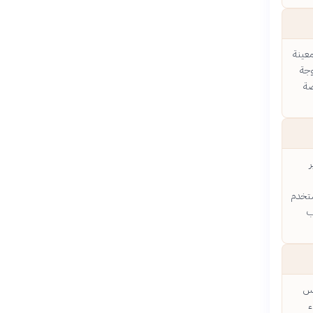
معينة
وجة
ضة
ُستخدم
ب
دس
ء