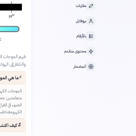
مقارنات
بروفايل
بالأرقام
محتوى متقدم
فهم الموجات الك
والتلفاز إلى اله
المِضمار
⚡
ما هي المو
الموجات الكهر
متعامدين: مجا
الكهرومغناطيس
🔬
كيف اكتشف