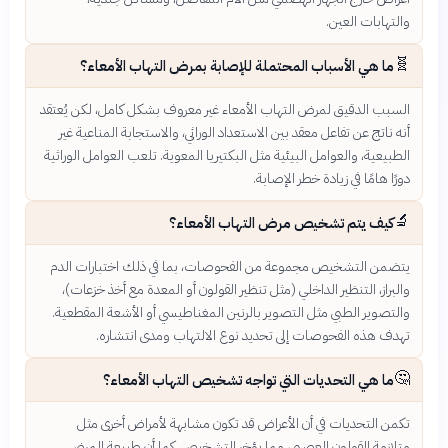
والتهابات العين.
🧬
ما هي الأسباب المحتملة للإصابة بمرض التهاب الأمعاء؟
السبب الدقيق لمرض التهاب الأمعاء غير معروف بشكل كامل، لكن يُعتقد
أنه ناتج عن تفاعل معقد بين الاستعداد الوراثي، والاستجابة المناعية غير
الطبيعية، والعوامل البيئية مثل البكتيريا المعوية. تلعب العوامل الوراثية
دورًا هامًا في زيادة خطر الإصابة.
🔬
كيف يتم تشخيص مرض التهاب الأمعاء؟
يتضمن التشخيص مجموعة من الفحوصات، بما في ذلك اختبارات الدم
والبراز، التنظير الداخلي (مثل تنظير القولون أو المعدة مع أخذ خزعات)،
والتصوير الطبي مثل التصوير بالرنين المغناطيسي أو الأشعة المقطعية.
تهدف هذه الفحوصات إلى تحديد نوع الالتهاب ومدى انتشاره.
🤔
ما هي التحديات التي تواجه تشخيص التهاب الأمعاء؟
تكمن التحديات في أن الأعراض قد تكون مشابهة لأمراض أخرى مثل
متلازمة القولون العصبي، مما يؤخر التشخيص. كما أن طبيعة المرض