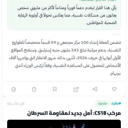
يأتي هذا القرار ليقدم دعماً فورياً ومتاحاً لأكثر من مليوني شخص
يعانون من مشكلات نفسية، مما يعكس تحولاً في أولوية الرعاية
الصحية للمواطنين.
تتضمن الخطة إنشاء 100 مركز مجتمعي و 59 قسماً متخصصاً للطوارئ
النفسية، بدعم ميزانية تبلغ 343 مليون جنيه إسترليني. وستفتح المواقع
الأولى أبوابها في خريف 2026، لتُنهي بذلك شهور الانتظار التي يواجهها آلاف
الأشخاص للحصول على المساعدة النفسية، وفقاً لرئيس الوزراء آندي
بيرنهام.
عافية
خلاصة
قبل 16 ساعة
›
مركب CS18: أمل جديد لمقاومة السرطان