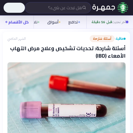
هل تبحث عن شيء؟
تدافع
أسواق
ناس
روح
كل الأقسام
شيف
آخر تحديث
قبل 16 دقيقة
عافية
أسئلة شارحة
الشهر الماضي
›
أسئلة شارحة: تحديات تشخيص وعلاج مرض التهاب
الأمعاء (IBD)