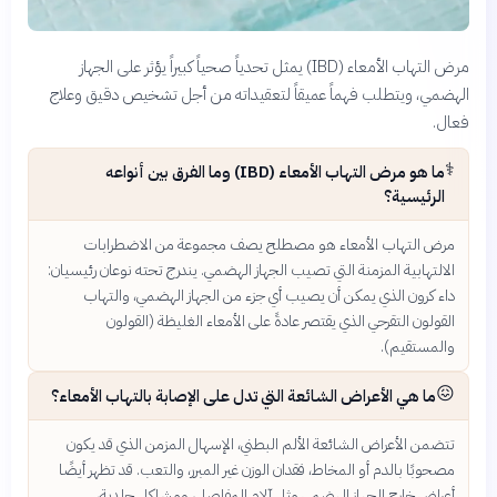
مرض التهاب الأمعاء (IBD) يمثل تحدياً صحياً كبيراً يؤثر على الجهاز
الهضمي، ويتطلب فهماً عميقاً لتعقيداته من أجل تشخيص دقيق وعلاج
فعال.
⚕️
ما هو مرض التهاب الأمعاء (IBD) وما الفرق بين أنواعه
الرئيسية؟
مرض التهاب الأمعاء هو مصطلح يصف مجموعة من الاضطرابات
الالتهابية المزمنة التي تصيب الجهاز الهضمي. يندرج تحته نوعان رئيسيان:
داء كرون الذي يمكن أن يصيب أي جزء من الجهاز الهضمي، والتهاب
القولون التقرحي الذي يقتصر عادةً على الأمعاء الغليظة (القولون
والمستقيم).
😖
ما هي الأعراض الشائعة التي تدل على الإصابة بالتهاب الأمعاء؟
تتضمن الأعراض الشائعة الألم البطني، الإسهال المزمن الذي قد يكون
مصحوبًا بالدم أو المخاط، فقدان الوزن غير المبرر، والتعب. قد تظهر أيضًا
أعراض خارج الجهاز الهضمي مثل آلام المفاصل، ومشاكل جلدية،