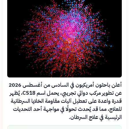
أعلن باحثون أمريكيون في السادس من أغسطس 2026
عن تطوير مركب دوائي تجريبي، يحمل اسم CS18، يُظهر
قدرة واعدة على تعطيل آليات مقاومة الخلايا السرطانية
للعلاج، مما قد يُحدث تحولًا في مواجهة أحد التحديات
الرئيسية في علاج السرطان.