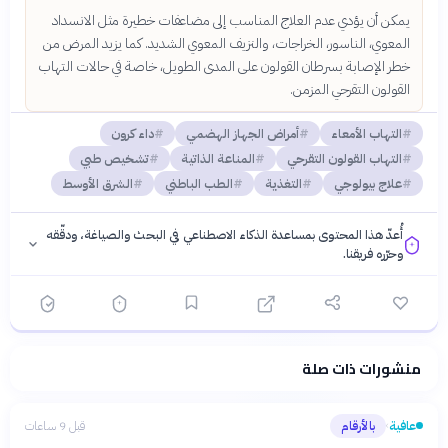
يمكن أن يؤدي عدم العلاج المناسب إلى مضاعفات خطيرة مثل الانسداد
المعوي، الناسور، الخراجات، والنزيف المعوي الشديد. كما يزيد المرض من
خطر الإصابة بسرطان القولون على المدى الطويل، خاصة في حالات التهاب
القولون التقرحي المزمن.
التهاب الأمعاء
أمراض الجهاز الهضمي
داء كرون
التهاب القولون التقرحي
المناعة الذاتية
تشخيص طبي
علاج بيولوجي
التغذية
الطب الباطني
الشرق الأوسط
أُعدّ هذا المحتوى بمساعدة الذكاء الاصطناعي في البحث والصياغة، ودقّقه
وحرّره فريقنا.
منشورات ذات صلة
فلسفتنا المعرفية
·
سياسة الذكاء الاصطناعي
عافية
بالأرقام
قبل 9 ساعات
›