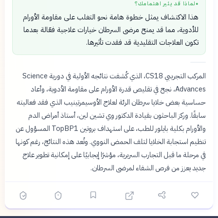
لماذا قد يثير اهتمامك؟
●
هذا الاكتشاف يمثل خطوة هامة نحو التغلب على مقاومة الأورام
للأدوية، مما قد يمنح مرضى السرطان خيارات علاجية فعّالة بعدما
تكون العلاجات التقليدية قد فقدت تأثيرها.
المركب التجريبي CS18، الذي كُشفت نتائجه الأولية في دورية Science
Advances، نجح في تقليص قدرة الأورام على مقاومة الأدوية، وأعاد
حساسية بعض خلايا سرطان الرئة لعلاج الأوسيمرتينيب الذي فقد فعاليته
سابقًا. وركز الباحثون بقيادة الدكتور وي تشين لين، أستاذ أمراض الدم
والأورام بكلية بايلور للطب، على استهداف بروتين TopBP1 المسؤول عن
تنظيم استجابة الخلايا لتلف الحمض النووي. وتُعد هذه النتائج، رغم كونها
في مرحلة ما قبل التجارب السريرية، مؤشرًا إيجابيًا على إمكانية تطوير علاج
جديد يعزز من فرص الشفاء لمرضى السرطان.