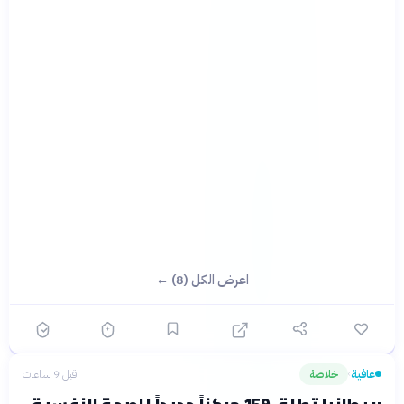
اعرض الكل (8) ←
عافية
خلاصة
قبل 9 ساعات
›
بريطانيا تطلق 159 مركزاً جديداً للصحة النفسية