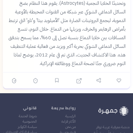
وتحديدًا الخلايا النجمية (Astrocytes). يقوم هذا النظام بضخ
السائل الدماغي الشوكي عبر شبكة من القنوات المحيطة بالأوعية
الدموية، ليجمع البروتينات الضارة مثل 'الأميلويد بيتا' و'تاو' التي ترتبط
بأمراض الزهايمر والخرف، ويزيلها من الدماغ. خلال النوم، تتسع
المسافات بين خلايا الدماغ بنسبة تصل إلى 60%، مما يسمح بتدفق
السائل الدماغي الشوكي بحرية أكبر ويزيد من فعالية عملية التنظيف
هذه. هذا الاكتشاف الحديث، الذي تم في عام 2012، يوضح لماذا
النوم ضروري جدًا لصحة الدماغ ووظائفه الإدراكية.
روابط سريعة
قانوني
الرئيسية
شروط الخدمة
الأكثر قراءة
الخصوصية
من نحن
سياسة الكوكيز
منصة معرفية عربية توفر
فريق جمهرة
سياسة الذكاء الاصطناعي