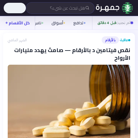
هل تبحث عن شيء؟
تدافع
أسواق
ناس
روح
كل الأقسام
شيفر
آخر تحديث
قبل 4 دقائق
عافية
بالأرقام
الشهر الماضي
›
نقص فيتامين د بالأرقام — صامتٌ يهدد مليارات
الأرواح