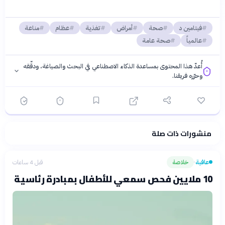
فيتامين د
صحة
أمراض
تغذية
عظام
مناعة
عالمياً
صحة عامة
أُعدّ هذا المحتوى بمساعدة الذكاء الاصطناعي في البحث والصياغة، ودقّقه
وحرّره فريقنا.
منشورات ذات صلة
فلسفتنا المعرفية
·
سياسة الذكاء الاصطناعي
عافية
خلاصة
قبل 4 ساعات
›
10 ملايين فحص سمعي للأطفال بمبادرة رئاسية