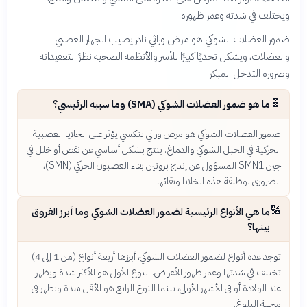
ويختلف في شدته وعمر ظهوره.
ضمور العضلات الشوكي هو مرض وراثي نادر يصيب الجهاز العصبي
والعضلات، ويشكل تحديًا كبيرًا للأسر والأنظمة الصحية نظرًا لتعقيداته
وضرورة التدخل المبكر.
🧬
ما هو ضمور العضلات الشوكي (SMA) وما سببه الرئيسي؟
ضمور العضلات الشوكي هو مرض وراثي تنكسي يؤثر على الخلايا العصبية
الحركية في الحبل الشوكي والدماغ. ينتج بشكل أساسي عن نقص أو خلل في
جين SMN1 المسؤول عن إنتاج بروتين بقاء العصبون الحركي (SMN)،
الضروري لوظيفة هذه الخلايا وبقائها.
🔢
ما هي الأنواع الرئيسية لضمور العضلات الشوكي وما أبرز الفروق
بينها؟
توجد عدة أنواع لضمور العضلات الشوكي، أبرزها أربعة أنواع (من 1 إلى 4)
تختلف في شدتها وعمر ظهور الأعراض. النوع الأول هو الأكثر شدة ويظهر
عند الولادة أو في الأشهر الأولى، بينما النوع الرابع هو الأقل شدة ويظهر في
مرحلة البلوغ.