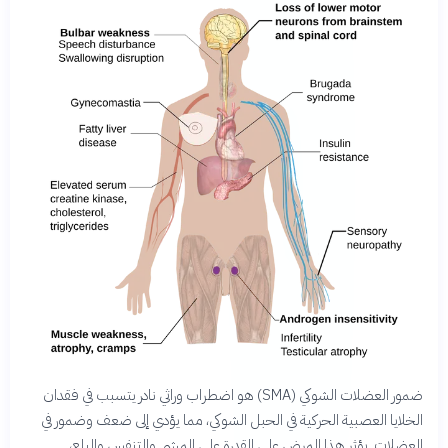
ضمور العضلات الشوكي (SMA) هو اضطراب وراثي نادر يتسبب في فقدان
الخلايا العصبية الحركية في الحبل الشوكي، مما يؤدي إلى ضعف وضمور في
العضلات. يؤثر هذا المرض على القدرة على المشي والتنفس والبلع،