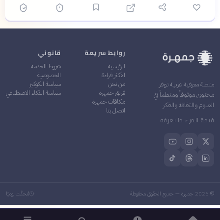
روابط سريعة
قانوني
الرئيسية
شروط الخدمة
الأكثر قراءة
الخصوصية
من نحن
سياسة الكوكيز
منصة معرفية عربية توفر
فريق جمهرة
سياسة الذكاء الاصطناعي
محتوى موثوقاً ومنظماً في
مكافآت جمهرة
العلوم والثقافة والفكر
اتصل بنا
قيمة المرء ما يعرفه
©
2026
جمهرة — جميع الحقوق محفوظة
مُحدَّث يوميًا