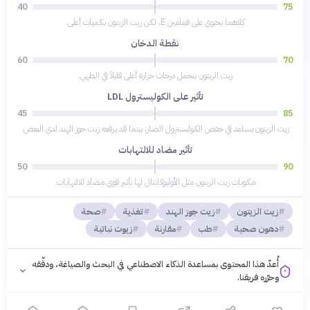
40
75
كلاهما يحتوي على فيتامين E، لكن زيت الزيتون بكميات أعلى.
نقطة الدخان
60
70
زيت الزيتون يتحمل درجات حرارة أعلى قليلاً في الطهي.
تأثير على الكوليسترول LDL
45
85
زيت الزيتون يساعد في خفض الكوليسترول الضار، بينما قد يرفعه زيت جوز الهند لدى البعض.
تأثير مضاد للالتهابات
50
90
مكونات زيت الزيتون مثل الأوليوكانثال لها تأثير قوي مضاد للالتهابات.
زيت الزيتون
زيت جوز الهند
تغذية
صحة
دهون صحية
طب
مقارنة
زيوت نباتية
أُعدّ هذا المحتوى بمساعدة الذكاء الاصطناعي في البحث والصياغة، ودقّقه
وحرّره فريقنا.