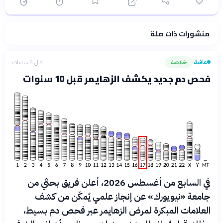
منشورات ذات صلة
فلسفتنا المعرفية
·
سياسة الذكاء الاصطناعي
عافية
خلاصة
قبل 5 ساعات
›
فحص دم جديد يكشف الزهايمر قبل 10 سنوات
في السابع من أغسطس 2026، أعلن فريق بحثي من
جامعة «نيويورك» عن إنجاز علمي يُمكّن من كشف
العلامات المبكرة لمرض الزهايمر عبر فحص دم بسيط،