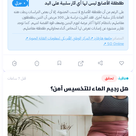
طقطقة الأصابع ليس لها أي آثار سلبية على اليد
◑ جزئي
على الرغم من أن طقطقة الأصابع لا تسبب الخشونة، إلا أن بعض الدراسات ربطت هذه
العادة بآثار سلبية أخرى. فقد أظهرت دراسة على 300 مريض أن الذين يطقطقون
مفاصلهم بانتظام كانوا أكثر عرضة لتورم اليدين وضعف قوة القبضة لديهم. كما توجد
تقارير منشورة عن إصابات تعرض لها أشخاص أثناء محاولتهم طقطقة مفاصلهم.
المصادر:
جامعة هارفارد
↗
المركز الوطني الأمريكي لمعلومات التقانة الحيوية
↗
↗
SQ Online
عافية
تحقق
قبل 7 ساعات
›
هل رجيم الماء للتخسيس آمن؟