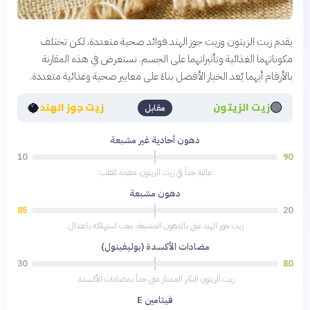
يقدم زيت الزيتون وزيت جوز الهند فوائد صحية متعددة، لكن تختلف
مكوناتهما الغذائية وتأثيراتهما على الجسم. نستعرض في هذه المقارنة
بالأرقام أيهما يُعد الخيار الأفضل بناءً على معايير صحية وغذائية متعددة.
🥥
🟢
زيت الزيتون
زيت جوز الهند
مقابل
دهون أحادية غير مشبعة
10
90
عالية جداً في زيت الزيتون، مفيدة للقلب.
دهون مشبعة
85
20
زيت جوز الهند غني بالدهون المشبعة، يجب استهلاكه باعتدال.
مضادات الأكسدة (بوليفينول)
30
80
زيت الزيتون البكر الممتاز غني جداً بمضادات الأكسدة.
فيتامين E