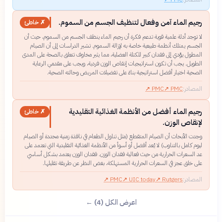
رجيم الماء آمن وفعال لتنظيف الجسم من السموم.
✗ خاطئ
لا توجد أدلة علمية قوية تدعم فكرة أن رجيم الماء ينظف الجسم من السموم، حيث أن
الجسم يمتلك أنظمة طبيعية خاصة به لإزالة السموم. تشير الدراسات إلى أن الصيام
المطول يؤدي إلى فقدان كبير للكتلة العضلية، مما يثير مخاوف تتعلق بالصحة على المدى
الطويل. يجب أن تكون استراتيجيات إنقاص الوزن فردية، ويجب على مقدمي الرعاية
الصحية اختيار أفضل استراتيجية بناءً على تفضيلات المريض وحالته الصحية.
المصادر:
PMC
↗
PMC
↗
رجيم الماء أفضل من الأنظمة الغذائية التقليدية
✗ خاطئ
لإنقاص الوزن.
وجدت الأبحاث أن الصيام المتقطع (مثل تناول الطعام في نافذة زمنية محددة أو الصيام
ليوم كامل بالتناوب) لا يُعد أفضل أو أسوأ من الأنظمة الغذائية التقليدية التي تعتمد على
عد السعرات الحرارية من حيث فعالية فقدان الوزن. فقدان الوزن يعتمد بشكل أساسي
على خلق عجز في السعرات الحرارية المستهلكة، بغض النظر عن طريقة تقليلها.
المصادر:
Rutgers
↗
UIC today
↗
PMC
↗
اعرض الكل (4) ←