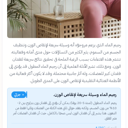
رجيم الماء، الذي يزعم مروجوّه أنه وسيلة سريعة لإنقاص الوزن وتنظيف
الجسم من السموم، يثير الكثير من التساؤلات حول مدى أمانه وفعاليته.
تنتشر هذه الادعاءات بسبب الرغبة الملحة في تحقيق نتائج سريعة لفقدان
الوزن. ومع ذلك، تشير الأدلة العلمية إلى أن رجيم الماء المطول قد يؤدي إلى
فقدان كبير للعضلات، وله آثار جانبية محتملة، وقد لا يكون أكثر فعالية من
الأنظمة الغذائية التقليدية لإنقاص الوزن على المدى الطويل.
رجيم الماء وسيلة سريعة لإنقاص الوزن.
◑ جزئي
رجيم الماء المطول (لمدة 5-20 يومًا) يمكن أن يؤدي إلى فقدان وزن يتراوح بين 2-
10% من وزن الجسم، ولكنه يفقد حوالي ثلثي هذه الكتلة من العضلات وثلثها فقط من
الدهون. هذا يشير إلى أن فقدان الوزن ليس صحيًا بالكامل، حيث أن فقدان العضلات أمر
مثير للقلق.
المصادر:
PMC
↗