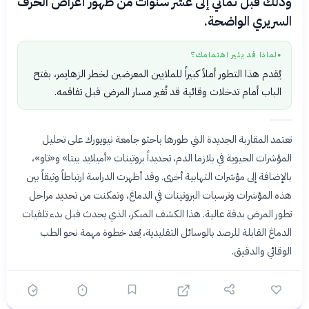
وذلك قبل ثماني إلى عشر سنوات من ظهور أعراض الخرف
السريري الواضحة.
لماذا قد يثير اهتمامك؟
●
يُقدم هذا التطور أملاً كبيراً للملايين المعرضين لخطر الزهايمر، بفتح
الباب أمام تدخلات وقائية قد تُغير مسار المرض قبل تفاقمه.
تعتمد المقاربة الجديدة التي طورها باحثو جامعة نيويورك على تحليل
المؤشرات الحيوية في بلازما الدم، تحديداً بروتينات «أميلايد بيتا» و«تاو»،
بالإضافة إلى مؤشرات التهابية أخرى. وقد أظهرت الدراسة ارتباطاً وثيقاً بين
هذه المؤشرات وترسبات البروتينات في الدماغ، وتمكنت من تحديد مراحل
تطور المرض بدقة عالية. هذا الكشف المبكر، الذي يحدث قبل بدء تلفيات
الدماغ القابلة للرصد بالوسائل التقليدية، يُعد خطوة مهمة نحو الطب
الوقائي والدقيق.