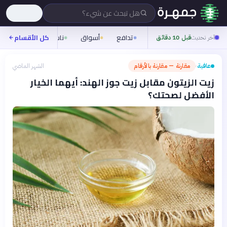
هل تبحث عن شيء؟
تدافع
أسواق
ناس
روح
كل الأقسام
شيف
آخر تحديث
قبل 10 دقائق
عافية
مقارنة — مقارنة بالأرقام
الشهر الماضي
›
زيت الزيتون مقابل زيت جوز الهند: أيهما الخيار
الأفضل لصحتك؟