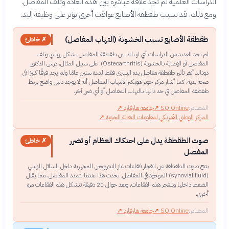
الدراسات العلمية لم تجد علاقة مباشرة بين هذه العادة وتلف المفاصل.
ومع ذلك، قد تسبب طقطقة الأصابع عواقب أخرى تؤثر على وظيفة اليد.
طقطقة الأصابع تسبب الخشونة (التهاب المفاصل)
✗ خاطئ
لم تجد العديد من الدراسات أي ارتباط بين طقطقة المفاصل بشكل روتيني وتلف
المفاصل أو الإصابة بالخشونة (Osteoarthritis). على سبيل المثال، درس الدكتور
دونالد أنغر تأثير طقطقة مفاصل يده اليسرى فقط لمدة ستين عامًا ولم يجد فرقًا كبيرًا في
صحة يديه، كما أشار مركز جونز هوبكنز لالتهاب المفاصل أنه لا يوجد دليل واضح يربط
طقطقة المفاصل في حد ذاتها بالتهاب المفاصل أو أي ضرر آخر.
المصادر:
SQ Online
↗
جامعة هارفارد
↗
المركز الوطني الأمريكي لمعلومات التقانة الحيوية
↗
صوت الطقطقة يدل على احتكاك العظام أو تضرر
✗ خاطئ
المفصل
ينتج صوت الطقطقة عن انفجار فقاعات غاز النيتروجين المجهرية داخل السائل الزليلي
(synovial fluid) الموجود في المفاصل. يحدث هذا عندما تتمدد المفاصل، مما يقلل
الضغط داخلها وتنفجر هذه الفقاعات، وبعد حوالي 20 دقيقة تتشكل هذه الفقاعات مرة
أخرى.
المصادر:
SQ Online
↗
جامعة هارفارد
↗