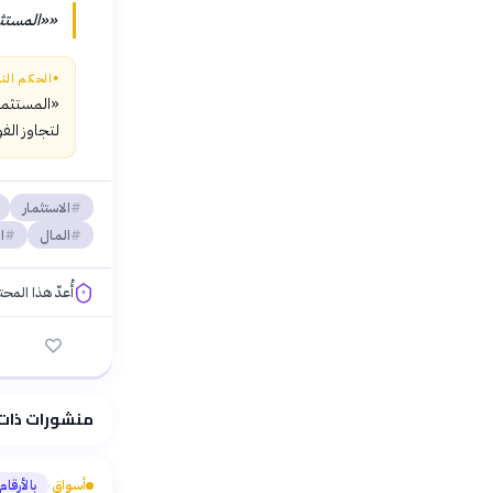
«
«المستثم
●
الحكم النه
«المستثمر 
لتجاوز الف
الاستثمار
المال
ا
أُعدّ هذا المح
فلسفتنا المعرفية
منشورات ذات
أسواق
بالأرقام
›