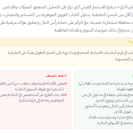
ر الذكي» مبادئ الاستثمار القيمي التي تركز على التحليل المتعمق للشركات واقتناص
 أقل من قيمتها الحقيقية. يتناول الكتاب الفروق الجوهرية بين المستثمر والمضارب، 
اء محفظة استثمارية حصينة، مع التركيز على حماية رأس المال وتحقيق عوائد مرضية على
، متجاوزًا بذلك ضوضاء السوق وتقلباته العاطفية.
ب؟
رغب في فهم أساسيات الاستثمار الصحيح وبناء ثروة على المدى الطويل بعيدًا عن المضاربة
ر المحسوبة.
✕
نقاط الضعف
ية استثمارية متكاملة وثبتت فعاليتها
بعض الأمثلة قديمة وقد تتطلب جهدًا من القار
✕
عقود طويلة.
لتكييفها مع ظروف السوق الحالية.
ضح ومباشر، يجعله في متناول كل من
قد يجد القارئ غير المتخصص في المالية بعض
✕
ن المبتدئين وذوي الخبرة.
المفاهيم بحاجة إلى قراءة متأنية.
حماية رأس المال، وهو مبدأ أساسي
طويل الأجل.
ئح عملية واستراتيجيات قابلة
اشرة في الأسواق المالية.