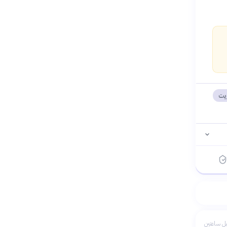
يت
ل ساعتين