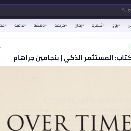
شيء؟
س
روح
شيفرة
زمان
خريطة
دهشة
عافية
مع
ق
تاب: المستثمر الذكي | بنجامين جراهام