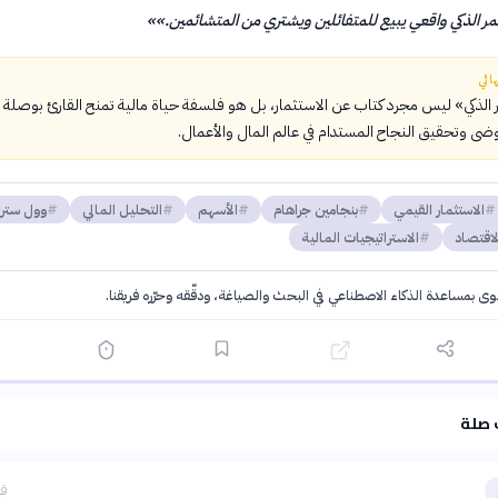
ر الذكي واقعي يبيع للمتفائلين ويشتري من المتشائمين.»
»
ائي
الذكي» ليس مجرد كتاب عن الاستثمار، بل هو فلسفة حياة مالية تمنح القارئ بوصلة
وضى وتحقيق النجاح المستدام في عالم المال والأعمال.
الاستثمار القيمي
بنجامين جراهام
الأسهم
التحليل المالي
وول ستر
لاقتصاد
الاستراتيجيات المالية
توى بمساعدة الذكاء الاصطناعي في البحث والصياغة، ودقّقه وحرّره فريقنا.
·
سياسة الذكاء الاصطناعي
 صلة
قب