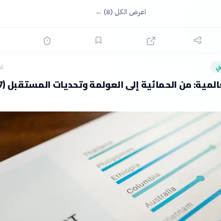
اعرض الكل (8) ←
ي
قب