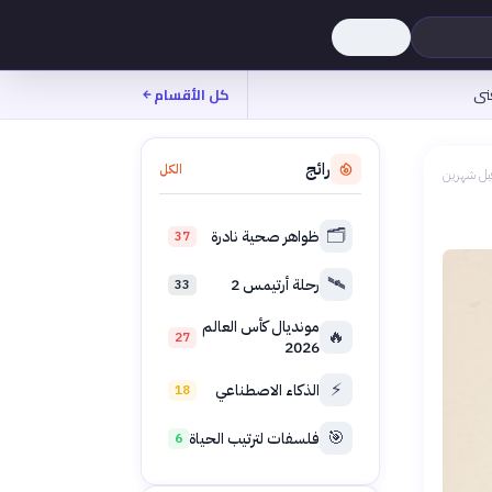
نى
كل الأقسام
رائج
الكل
بل شهرين
🗂️
ظواهر صحية نادرة
37
🛰️
رحلة أرتيمس 2
33
مونديال كأس العالم
🔥
27
2026
⚡
الذكاء الاصطناعي
18
🎯
فلسفات لترتيب الحياة
6