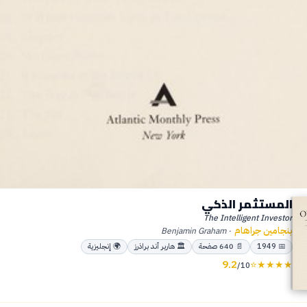
المستثمر الذكي
The Intelligent Investor
بنجامين جراهام
Benjamin Graham
·
📅
1949
📄
640
صفحة
🏛
هاربر آند براذرز
🌍
إنجليزية
9.2
⭐
★
★
★
★
/10