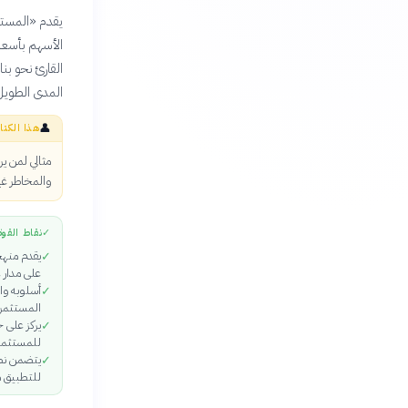
يقدم «المستثم
الأسهم بأسعار
القارئ نحو بن
المدى الطويل
👤
هذا الكتا
مثالي لمن ي
والمخاطر غي
✓
نقاط القوة
يقدم منهج
✓
على مدار 
أسلوبه وا
✓
المستثمري
يركز على 
✓
للمستثمر 
يتضمن نصا
✓
للتطبيق مب