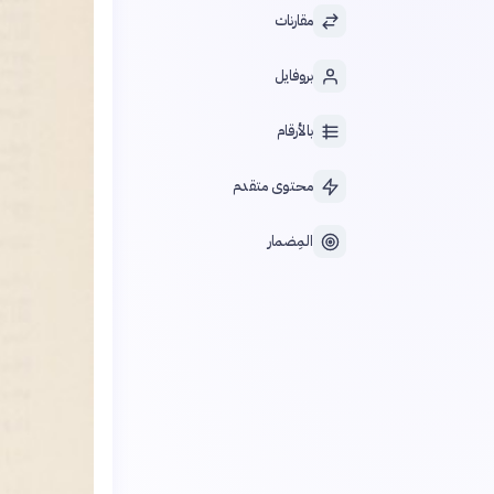
مقارنات
بروفايل
بالأرقام
محتوى متقدم
المِضمار