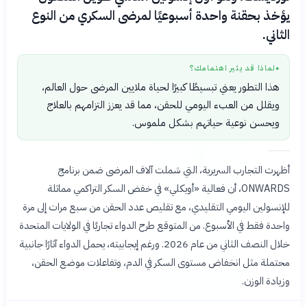
يؤخذ بحقنة واحدة أسبوعيًا لمرضى السكري من النوع
الثاني.
لماذا قد يثير اهتمامك؟
●
هذا التطور يعني تبسيطًا كبيرًا لحياة ملايين المرضى حول العالم،
ويقلل من العبء اليومي للحقن، مما قد يعزز التزامهم بالعلاج
ويحسن نوعية حياتهم بشكل ملموس.
أظهرت التجارب السريرية، التي شملت آلاف المرضى ضمن برنامج
ONWARDS، أن فعالية «أويكلي» في خفض السكر التراكمي مماثلة
للإنسولين اليومي التقليدي، مع تقليص عدد الحقن من سبع مرات إلى مرة
واحدة فقط في الأسبوع. من المتوقع طرح الدواء تجاريًا في الولايات المتحدة
خلال النصف الثاني من عام 2026. ورغم إيجابيته، يحمل الدواء آثارًا جانبية
محتملة مثل انخفاض مستوى السكر في الدم، وتفاعلات موضع الحقن،
وزيادة الوزن.