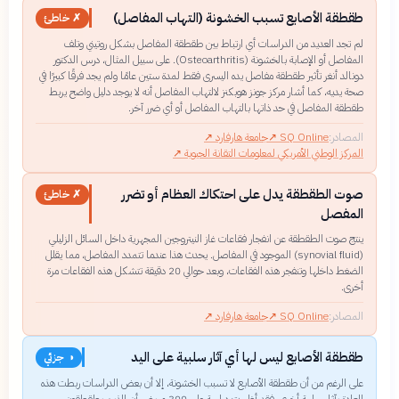
طقطقة الأصابع تسبب الخشونة (التهاب المفاصل)
✗ خاطئ
لم تجد العديد من الدراسات أي ارتباط بين طقطقة المفاصل بشكل روتيني وتلف
المفاصل أو الإصابة بالخشونة (Osteoarthritis). على سبيل المثال، درس الدكتور
دونالد أنغر تأثير طقطقة مفاصل يده اليسرى فقط لمدة ستين عامًا ولم يجد فرقًا كبيرًا في
صحة يديه، كما أشار مركز جونز هوبكنز لالتهاب المفاصل أنه لا يوجد دليل واضح يربط
طقطقة المفاصل في حد ذاتها بالتهاب المفاصل أو أي ضرر آخر.
المصادر:
SQ Online
↗
جامعة هارفارد
↗
المركز الوطني الأمريكي لمعلومات التقانة الحيوية
↗
صوت الطقطقة يدل على احتكاك العظام أو تضرر
✗ خاطئ
المفصل
ينتج صوت الطقطقة عن انفجار فقاعات غاز النيتروجين المجهرية داخل السائل الزليلي
(synovial fluid) الموجود في المفاصل. يحدث هذا عندما تتمدد المفاصل، مما يقلل
الضغط داخلها وتنفجر هذه الفقاعات، وبعد حوالي 20 دقيقة تتشكل هذه الفقاعات مرة
أخرى.
المصادر:
SQ Online
↗
جامعة هارفارد
↗
طقطقة الأصابع ليس لها أي آثار سلبية على اليد
◑ جزئي
على الرغم من أن طقطقة الأصابع لا تسبب الخشونة، إلا أن بعض الدراسات ربطت هذه