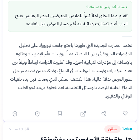
لماذا قد يثير اهتمامك؟
●
يُقدم هذا التطور أملاً كبيراً للملايين المعرضين لخطر الزهايمر، بفتح
الباب أمام تدخلات وقائية قد تُغير مسار المرض قبل تفاقمه.
تعتمد المقاربة الجديدة التي طورها باحثو جامعة نيويورك على تحليل
المؤشرات الحيوية في بلازما الدم، تحديداً بروتينات «أميلايد بيتا» و«تاو»،
بالإضافة إلى مؤشرات التهابية أخرى. وقد أظهرت الدراسة ارتباطاً وثيقاً بين
هذه المؤشرات وترسبات البروتينات في الدماغ، وتمكنت من تحديد مراحل
تطور المرض بدقة عالية. هذا الكشف المبكر، الذي يحدث قبل بدء تلفيات
الدماغ القابلة للرصد بالوسائل التقليدية، يُعد خطوة مهمة نحو الطب
الوقائي والدقيق.
عافية
تحقق
قبل 10 ساعات
›
هل طقطقة الأصابع بتجيب خشونة؟