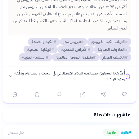
أكثر من 95% من الحالات، وهذا يعني القضاء التام على الفيروس من
الجسم. الأشخاص الذين يتم علاجهم بنجاح لا ينقلون الفيروس لآخرين
ويستعيدون حياة صحية طبيعية، لكن قد يستغرق الكبد وقتاً للتعافي من
الضرر السابق.
التهاب الكبد الفيروسي
فيروس سي
الكبد والصحة
العلاجات الحديثة
الأمراض المعدية
الوقاية الصحية
الكشف المبكر
منظمة الصحة العالمية
السلامة الطبية
أُعدّ هذا المحتوى بمساعدة الذكاء الاصطناعي في البحث والصياغة، ودقّقه
وحرّره فريقنا.
منشورات ذات صلة
فلسفتنا المعرفية
·
سياسة الذكاء الاصطناعي
عافية
خلاصة
قبل ساعتين
›