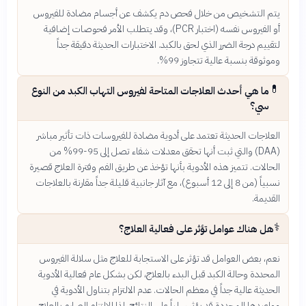
يتم التشخيص من خلال فحص دم يكشف عن أجسام مضادة للفيروس
أو الفيروس نفسه (اختبار PCR)، وقد يتطلب الأمر فحوصات إضافية
لتقييم درجة الضرر الذي لحق بالكبد. الاختبارات الحديثة دقيقة جداً
وموثوقة بنسبة عالية تتجاوز 99%.
💊
ما هي أحدث العلاجات المتاحة لفيروس التهاب الكبد من النوع
سي؟
العلاجات الحديثة تعتمد على أدوية مضادة للفيروسات ذات تأثير مباشر
(DAA) والتي ثبت أنها تحقق معدلات شفاء تصل إلى 95-99% من
الحالات. تتميز هذه الأدوية بأنها تؤخذ عن طريق الفم وفترة العلاج قصيرة
نسبياً (من 8 إلى 12 أسبوع)، مع آثار جانبية قليلة جداً مقارنة بالعلاجات
القديمة.
⚕️
هل هناك عوامل تؤثر على فعالية العلاج؟
نعم، بعض العوامل قد تؤثر على الاستجابة للعلاج مثل سلالة الفيروس
المحددة وحالة الكبد قبل البدء بالعلاج، لكن بشكل عام فعالية الأدوية
الحديثة عالية جداً في معظم الحالات. عدم الالتزام بتناول الأدوية في
مواعيدها المحددة قد يؤثر سلباً على النتائج، لذا الالتزام الصارم بالعلاج