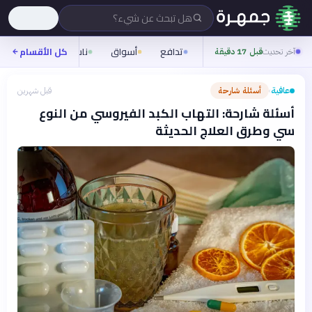
هل تبحث عن شيء؟
تدافع
أسواق
ناس
روح
كل الأقسام
شيف
آخر تحديث
قبل 17 دقيقة
عافية
أسئلة شارحة
قبل شهرين
›
أسئلة شارحة: التهاب الكبد الفيروسي من النوع
سي وطرق العلاج الحديثة