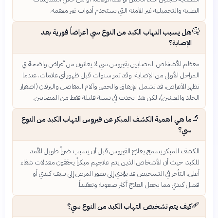
الطبية والتجميلية غير الآمنة التي تستخدم أدوات غير معقمة.
🤒
هل يسبب التهاب الكبد من النوع سي أعراضاً فورية بعد
الإصابة؟
معظم الأشخاص المصابين بفيروس سي لا يعانون من أعراض واضحة في
المراحل الأولى من الإصابة، وقد تمر سنوات قبل ظهور أي علامات. عندما
تظهر الأعراض، قد تشمل الإرهاق والحمى وآلام المفاصل واليرقان (اصفرار
الجلد والعينين)، لكن هذا يحدث في نسبة قليلة فقط من المصابين.
🔬
ما هي أهمية الكشف المبكر عن فيروس التهاب الكبد من النوع
سي؟
الكشف المبكر يسمح بعلاج الفيروس قبل أن يسبب ضرراً طويل الأمد
للكبد، حيث أن الأشخاص الذين يتم علاجهم مبكراً يحققون معدلات شفاء
أعلى. التأخر في التشخيص قد يؤدي إلى تطور المرض إلى تليف كبدي أو
فشل كبدي مما يجعل العلاج أكثر صعوبة وتعقيداً.
🩹
كيف يتم تشخيص التهاب الكبد من النوع سي؟