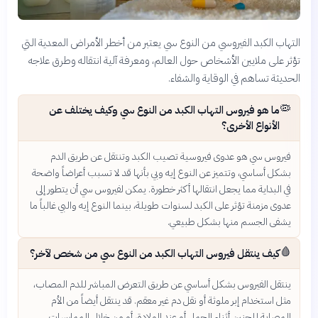
التهاب الكبد الفيروسي من النوع سي يعتبر من أخطر الأمراض المعدية التي
تؤثر على ملايين الأشخاص حول العالم، ومعرفة آلية انتقاله وطرق علاجه
الحديثة تساهم في الوقاية والشفاء.
🦠
ما هو فيروس التهاب الكبد من النوع سي وكيف يختلف عن
الأنواع الأخرى؟
فيروس سي هو عدوى فيروسية تصيب الكبد وتنتقل عن طريق الدم
بشكل أساسي، وتتميز عن النوع إيه وبي بأنها قد لا تسبب أعراضاً واضحة
في البداية مما يجعل انتقالها أكثر خطورة. يمكن لفيروس سي أن يتطور إلى
عدوى مزمنة تؤثر على الكبد لسنوات طويلة، بينما النوع إيه والبي غالباً ما
يشفى الجسم منها بشكل طبيعي.
🩸
كيف ينتقل فيروس التهاب الكبد من النوع سي من شخص لآخر؟
ينتقل الفيروس بشكل أساسي عن طريق التعرض المباشر للدم المصاب،
مثل استخدام إبر ملوثة أو نقل دم غير معقم. قد ينتقل أيضاً من الأم
المصابة للجنين أثناء الحمل أو عند الولادة، أو من خلال الممارسات