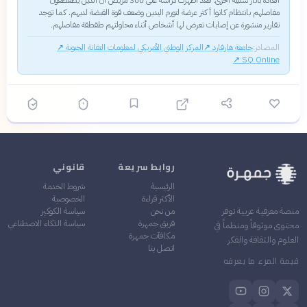
العادة بآثار سلبية أخرى. فقد أظهرت دراسة على 300 مريض أن الذين يطقطقون
مفاصلهم بانتظام كانوا أكثر عرضة لتورم اليدين وضعف قوة القبضة لديهم. كما توجد
تقارير منشورة عن إصابات تعرض لها أشخاص أثناء محاولتهم طقطقة مفاصلهم.
المصادر:
جامعة هارفارد
↗
المركز الوطني الأمريكي لمعلومات التقانة الحيوية
↗
↗
SQ Online
روابط سريعة
قانوني
الرئيسية
شروط الخدمة
الأكثر قراءة
الخصوصية
من نحن
سياسة الكوكيز
منصة معرفية عربية توفر
فريق جمهرة
سياسة الذكاء الاصطناعي
محتوى موثوقاً ومنظماً في
مكافآت جمهرة
العلوم والثقافة والفكر
اتصل بنا
قيمة المرء ما يعرفه