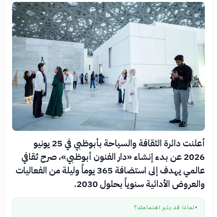
أعلنت دائرة الثقافة والسياحة بأبوظبي في 25 يونيو
2026 عن بدء إنشاء «دار الفنون أبوظبي»، صرح ثقافي
عالمي يهدف إلى استضافة 365 يوماً وليلة من الفعاليات
والعروض الأدائية سنوياً بحلول 2030.
لماذا قد يثير اهتمامك؟
●