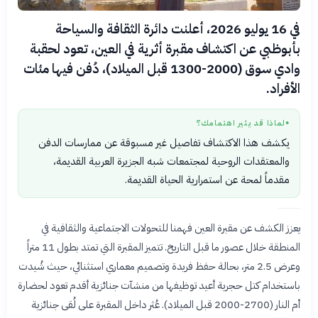
في 16 يوليو 2026، أعلنت دائرة الثقافة والسياحة
بأبوظبي عن اكتشاف مقبرة أثرية في العين، تعود لحقبة
وادي سوق (2000-1300 قبل الميلاد)، دُفن فيها مئات
الأفراد.
لماذا قد يثير اهتمامك؟
●
يكشف هذا الاكتشاف تفاصيل غير مسبوقة عن ممارسات الدفن
والمعتقدات الروحية لمجتمعات شبه الجزيرة العربية القديمة،
مقدماً لمحة عن استمرارية الحياة القديمة.
يعزز الكشف عن مقبرة العين فهمنا للتحولات الاجتماعية والثقافية في
المنطقة خلال عصور ما قبل التاريخ. تتميز المقبرة التي تمتد بطول 11 متراً
وعرض 2.5 متر، بحالة حفظ فريدة وتصميم معماري استثنائي، حيث شُيدت
باستخدام كتل حجرية أعيد توظيفها من منشآت جنائزية أقدم تعود لحضارة
أم النار (2700-2000 قبل الميلاد). عُثر داخل المقبرة على لُقى جنائزية