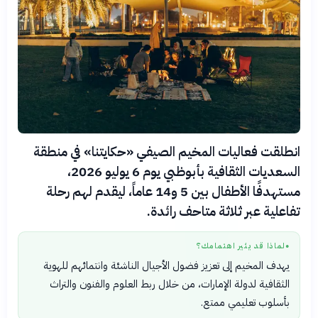
انطلقت فعاليات المخيم الصيفي «حكايتنا» في منطقة
السعديات الثقافية بأبوظبي يوم 6 يوليو 2026،
مستهدفًا الأطفال بين 5 و14 عاماً، ليقدم لهم رحلة
تفاعلية عبر ثلاثة متاحف رائدة.
لماذا قد يثير اهتمامك؟
●
يهدف المخيم إلى تعزيز فضول الأجيال الناشئة وانتمائهم للهوية
الثقافية لدولة الإمارات، من خلال ربط العلوم والفنون والتراث
بأسلوب تعليمي ممتع.