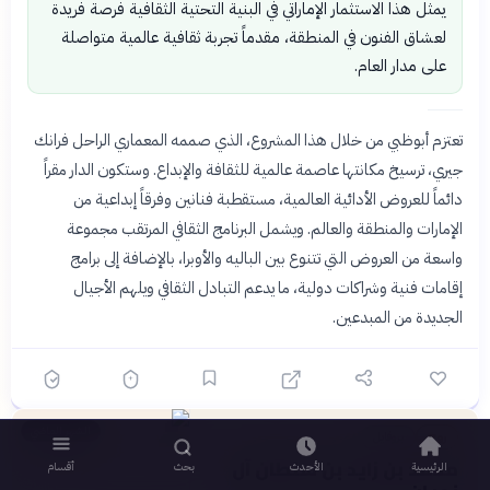
يمثل هذا الاستثمار الإماراتي في البنية التحتية الثقافية فرصة فريدة
لعشاق الفنون في المنطقة، مقدماً تجربة ثقافية عالمية متواصلة
على مدار العام.
تعتزم أبوظبي من خلال هذا المشروع، الذي صممه المعماري الراحل فرانك
جيري، ترسيخ مكانتها عاصمة عالمية للثقافة والإبداع. وستكون الدار مقراً
دائماً للعروض الأدائية العالمية، مستقطبة فنانين وفرقاً إبداعية من
الإمارات والمنطقة والعالم. ويشمل البرنامج الثقافي المرتقب مجموعة
واسعة من العروض التي تتنوع بين الباليه والأوبرا، بالإضافة إلى برامج
إقامات فنية وشراكات دولية، ما يدعم التبادل الثقافي ويلهم الأجيال
الجديدة من المبدعين.
👤
الشهر الماضي
بروفايل
روح
محمد بن زايد بن سلطان آل
الرئيسية
الأحدث
بحث
أقسام