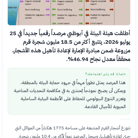
أطلقت هيئة البيئة في أبوظبي مرصداً رقمياً جديداً في 25
يوليو 2026، يتتبع أكثر من 18.5 مليون شجرة قرم
مزروعة ضمن مبادرة الإمارة لإعادة تأهيل هذه الأشجار،
محققاً معدل نجاح 46.94%.
لماذا قد يثير اهتمامك؟
●
هذا المرصد يمثل تطوراً مهماً في جهود حماية البيئة بالمنطقة،
ويمكن أن يصبح نموذجاً يُحتذى به في مكافحة التحديات المناخية
وتعزيز التنوع البيولوجي للحفاظ على الأنظمة البيئية الساحلية
الحيوية للأجيال القادمة.
تتوزع أشجار القرم المتتبعة على مساحة 1775 هكتاراً من الموائل التي
جرى إعادة تأهيلها، وسجل المرصد نمواً لأكثر من 10.4 مليون شجرة.