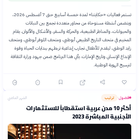
تستمر فعاليات «حكايتنا» لمدة خمسة أسابيع حتى 7 أغسطس 2026،
ويتضمن أنشطة مستوحاة من محاور متعددة تجمع بين النباتات
والحيوانات، والمناظر الطبيعية، والحركة والسفر، والأشكال والألوان. يقام
المخيم في متحف التاريخ الطبيعي أبوظبي، ومتحف اللوفر أبوظبي، ومتحف
زايد الوطني، ليقدم للأطفال تجارب إبداعية تربطهم ببدايات الحياة وقوة
الإبداع الإنساني وتاريخ الإمارات. يأتي هذا البرنامج ضمن جهود وزارة الثقافة
لترسيخ الهوية الوطنية.
فضول
ترتيب
الشهر الماضي
›
أكثر 10 مدن عربية استقطاباً للاستثمارات
الأجنبية المباشرة 2023