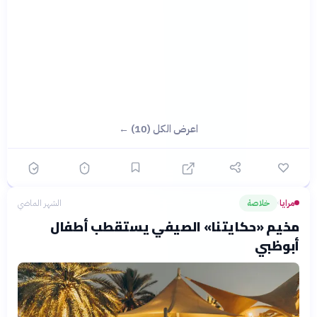
اعرض الكل (10) ←
مرايا
خلاصة
الشهر الماضي
›
مخيم «حكايتنا» الصيفي يستقطب أطفال
أبوظبي