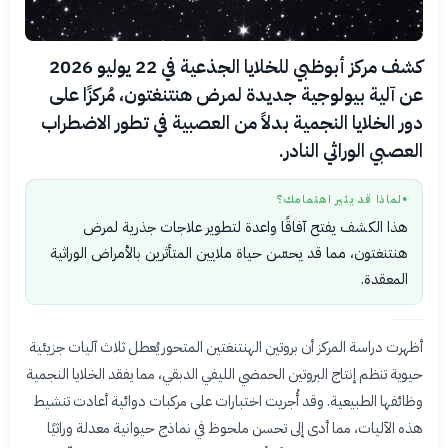
كشف مركز أبوظبي للخلايا الجذعية في 22 يوليو 2026
عن آلية بيولوجية جديدة لمرض هنتنغتون، مُركزًا على
دور الخلايا النجمية بدلاً من العصبية في تطور الاضطراب
العصبي الوراثي النادر.
لماذا قد يثير اهتمامك؟
●
هذا الكشف يفتح آفاقًا واعدة لتطوير علاجات جذرية لمرض
هنتنغتون، مما قد يحسّن حياة ملايين المتأثرين بالأمراض الوراثية
المعقدة.
أظهرت دراسة المركز أن بروتين الهنتنغتين المتحور يُعطل ثلاث آليات جزيئية
حيوية تنظم إنتاج البروتين الحمضي الليفي الدبقي، مما يفقد الخلايا النجمية
وظائفها الطبيعية. وقد أُجريت اختبارات على مركبات دوائية أعادت تنشيط
هذه الآليات، مما أدى إلى تحسن ملحوظ في نماذج حيوانية معدلة وراثيًا