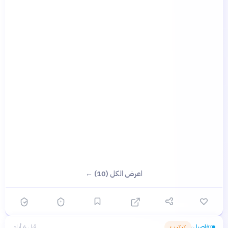
اعرض الكل (10) ←
تفاصيل
ترتيب
قبل 6 أيام
›