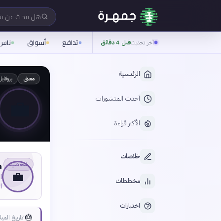
هل تبحث عن 
تدافع
أسواق
ناس
آخر تحديث
قبل 4 دقائق
الرئيسية
بروفايل
معنى
💼
أحدث المنشورات
الأكثر قراءة
خلاصات
ح
شخصية
💼
ا
مخططات
ا
اختبارات
🎂
تاريخ الميل