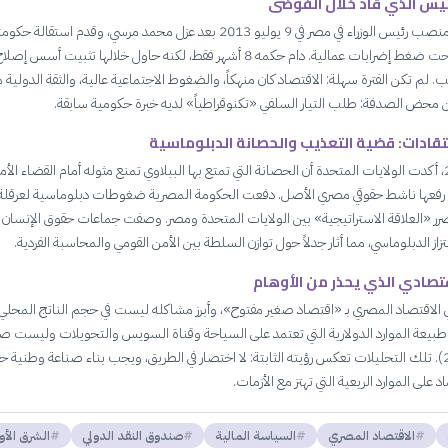
رئيس الذي قاد خلال الفوضى
فبراير 2014 تحت ضغط إضرابات عمالية. دام حكمه 8 أشهر فقط، لكنه حاول خلالها تثبيت أسس إصلا
لم تكن الفترة سهلة: الاقتصاد كان منهكاً، والضغوط الاجتماعية عالية، والثقة الدولية ه
ن محض الصدفة: طلب التيار السلفي «تكنوقراطياً» لديه خبرة حكومية سابقة.
نتقادات: قضية التعذيب والحصانة الدبلوماسية
في أبريل 2021، أكدت الولايات المتحدة أن الحصانة التي تمتع بها الببلاوي تمنع مثوله أمام القضاء الأ
فعها ناشط حقوقي مصري الأصل. دفعت الحكومة المصرية ضغوطات دبلوماسية لعرقلة 
ر «العلاقة الاستراتيجية» بين الولايات المتحدة ومصر. وصفت جماعات حقوق الإنسان
بتزاز الدبلوماسي، مما أثار جدلاً حول توازن السلطة بين الأمن القومي والمحاسبة الفردية.
قتصادي الذي يحذر من الأوهام
الاقتصاد المصري بـ «اقتصاد صغير مفتوح»، وأبرز مشاكله ليست في حجم الناتج المحلي 
بيعة الموارد الدولارية التي تعتمد على السياحة وقناة السويس والتحويلات وليست ص
حقيقية (2026). تلك التحليلات تعكس رؤيته الثابتة: لا اختصار في الطريق، ويجب بناء صناعة وطنية ح
اد على الموارد الريعية التي تهتز مع الأزمات.
الاقتصاد المصري
السياسة المالية
صندوق النقد الدولي
الشرق الأ