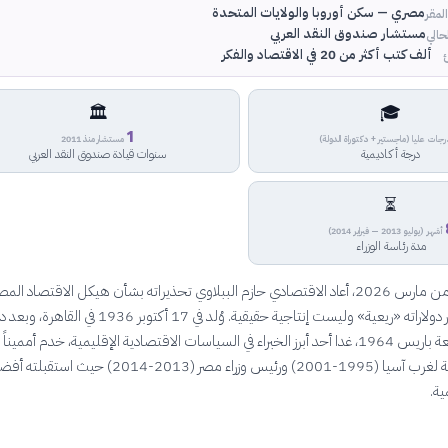
مصري — سكن أوروبا والولايات المتحدة
لمقر
مستشار صندوق النقد العربي
حالي
ألف كتب أكثر من 20 في الاقتصاد والفكر
🏛
🎓
1
جات عليا (ماجستير + دكتوراة الدولة)
مستشار منذ 2011
درجة أكاديمية
سنوات قيادة صندوق النقد العربي
⏳
أشهر (يوليو 2013 — فبراير 2014)
مدة رئاسة الوزراء
في بحث حديث من مارس 2026، أعاد الاقتصادي حازم الببلاوي تحذيراته بشأن هيكل الاقتصاد ال
الضعيف: مصادر دولاراته «ريعية» وليست إنتاجية حقيقية. وُلد في 17 أكتوبر 1936 في الق
دكتوراه من جامعة باريس 1964، غدا أحد أبرز الخبراء في السياسات الاقتصادية الإقليمية، خدم أمميناً
للجنة الاقتصادية لغرب آسيا (1995-2001) ورئيس وزراء مصر (2013-2014) حيث استقب
ية.