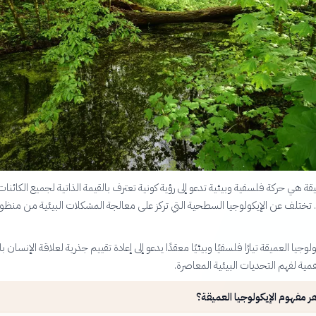
يقة هي حركة فلسفية وبيئية تدعو إلى رؤية كونية تعترف بالقيمة الذاتية لجميع الكائنات
ة. تختلف عن الإيكولوجيا السطحية التي تركز على معالجة المشكلات البيئية من منظو
لوجيا العميقة تيارًا فلسفيًا وبيئيًا معقدًا يدعو إلى إعادة تقييم جذرية لعلاقة الإنسان ب
همية لفهم التحديات البيئية المعاصرة.
 مفهوم الإيكولوجيا العميقة؟