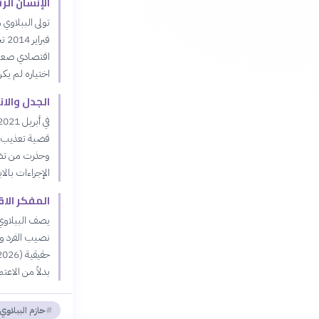
الإنسان ال
اقتصادي صعب. 
اختياره لم يك
الجدل والا
قضية تعذيب ر
وحذرت من تضر
الإجراءات بالا
المفكر الا
يصف الببلاوي 
نصيب الفرد وط
بدلاً من الاعتم
حازم الببلاوي