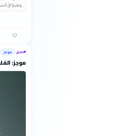
وتغييرًا في ال
معنى
موجز
›
موجز: الف