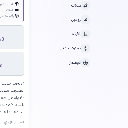
🌍
الجنسية وا
مقارنات
💼
المنصب ال
📚
رقم مفاجئ
بروفايل
بالأرقام
3
در
محتوى متقدم
المِضمار
8
الجامعات العالم
المسار الزمني