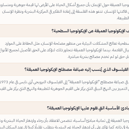
وجيا العميقة حول الإيمان بأن جميع أشكال الحياة على الأرض لها قيمة جوهرية ومتساوية
ائدتها للإنسان. تدعو هذه الفلسفة إلى إعادة التفكير في المركزية البشرية ونظرة الإنسان
لطبيعة.
الإيكولوجيا العميقة عن الإيكولوجيا السطحية؟
لسطحية تعالج المشكلات البيئية من منظور مصلحة الإنسان، مثل الحفاظ على الموارد
ال القادمة. بينما الإيكولوجيا العميقة تتجاوز ذلك لتؤكد على الحق الأصيل لجميع الأنواع
ار، حتى لو لم تخدم مصالح بشرية مباشرة.
لفيلسوف الذي يُنسب إليه صياغة مصطلح الإيكولوجيا العميقة؟
لتمييز بين النهج البيئي الذي يركز على القيم الجوهرية للطبيعة والنهج الذي يركز على القي
ادئ الأساسية التي تقوم عليها الإيكولوجيا العميقة؟
جيا العميقة إلى ثمانية مبادئ أساسية، تتضمن الاعتقاد بأن رخاء وازدهار الحياة البشرية وغ
 في ذاته. كما تؤكد على أن ازدهار الحياة غير البشرية يتطلب تقليلًا كبيرًا في عدد السكان البش