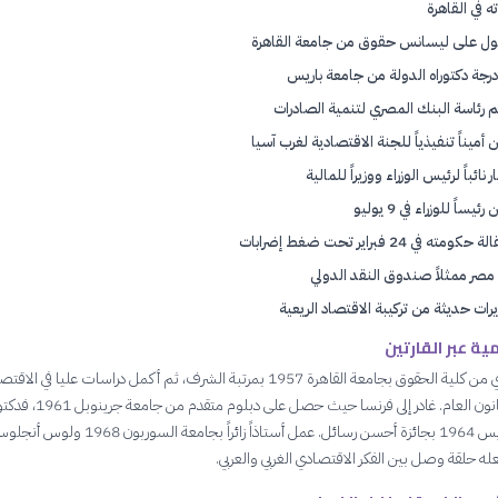
ه في القاهرة
 على ليسانس حقوق من جامعة القاهرة
درجة دكتوراه الدولة من جامعة باريس
 رئاسة البنك المصري لتنمية الصادرات
 أميناً تنفيذياً للجنة الاقتصادية لغرب آسيا
ر نائباً لرئيس الوزراء ووزيراً للمالية
رئيساً للوزراء في 9 يوليو
كومته في 24 فبراير تحت ضغط إضرابات
ة مصر ممثلاً صندوق النقد الدولي
رات حديثة من تركيبة الاقتصاد الريعية
ية عبر القارتين
انطلق الببلاوي من كلية الحقوق بجامعة القاهرة 1957 بمرتبة الشرف، ثم أكمل دراسات عليا في الاق
السياسي والقانون العام. غادر إلى فرنسا حيث حصل على دبلوم متقدم
الدولة من باريس 1964 بجائزة أحسن رسائل. عمل أستاذاً زائراً بجامعة السوربون 1968 ولو