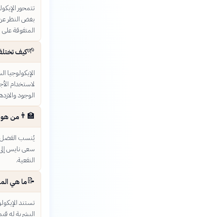
تتمحور الإيكول
بغض النظر عن ف
المتفوقة على ا
🌱
كيف تختلف 
الإيكولوجيا ا
لاستخدام الأجي
الوجود والازده
👨‍🏫
من هو ا
سعى نايس إلى ا
النفعية.
📝
ما هي المب
تستند الإيكولو
البشرية له قيمة