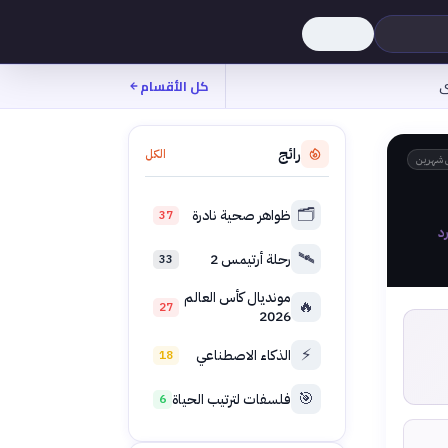
ى
كل الأقسام
رائج
الكل
 شهرين
🗂️
ظواهر صحية نادرة
37
د
🛰️
رحلة أرتيمس 2
33
مونديال كأس العالم
🔥
27
2026
⚡
الذكاء الاصطناعي
18
🎯
فلسفات لترتيب الحياة
6