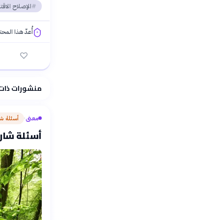
الإصلاح الاق
أُعدّ هذا المح
فلسفتنا المعرفية
منشورات ذات
معنى
أسئلة ش
›
أسئلة شار