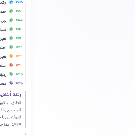
ولادت
1936
حصول
1957
نيل 
1964
تسلم
1983
تعيين
1995
اختيا
2011
تعيين 
2013
استقالة ح
2014
زيار
2016
تحذي
2026
رحلة أكاديم
1979، مما جعله حلقة وصل بين الفكر الاقتصادي الغربي والعربي.