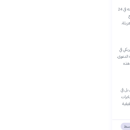
تولى الببلاوي منصب رئيس الوزراء في مصر في 9 يوليو 2013 بعد عزل محمد مرسي، وقدم استقالة حكومته في 24
ح
زيلة.
مريكي في
الدعوى،
 هذه
بل في
ادرات
قيقية
وسط