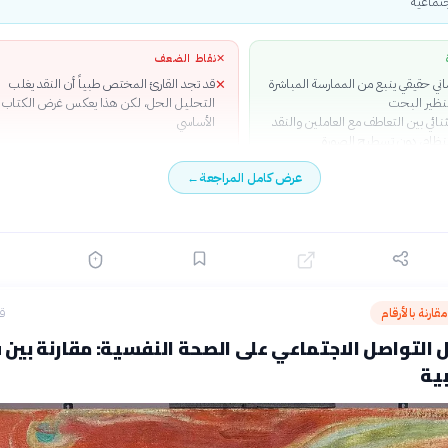
جتماعية
✕
نقاط الضعف
ي حقيقي ينبع من الممارسة المباشرة
قد تجد القارئ المختص طبياً أن النقد يغلب
✕
نظير البحت
التحليل الحل، لكن هذا يعكس غرض الكتاب
نائي بين التعاطف مع العاملين والنقد
الأساسي
نظام، دون تسطيح الصورة
ة ومفصلة تُذكّرنا بأن خلف كل حالة
عرض كامل المراجعة
←
ن معقد له كرامة وحكايته
ية قوية للتغيير دون أن تنزلق إلى الوعظ
السلبي
قارنة بالأرقام
قبل
ل التواصل الاجتماعي على الصحة النفسية: مقارنة بين 
بية