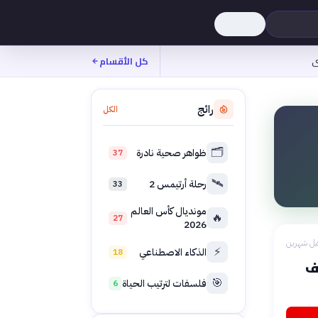
ى
كل الأقسام
رائج
الكل
🗂️
ظواهر صحية نادرة
37
🛰️
رحلة أرتيمس 2
33
مونديال كأس العالم
🔥
27
2026
بل شهرين
⚡
الذكاء الاصطناعي
18
ف
🎯
فلسفات لترتيب الحياة
6