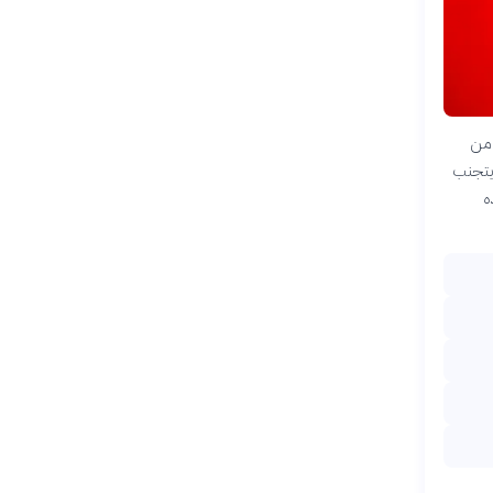
 من
 يتجنب
ه