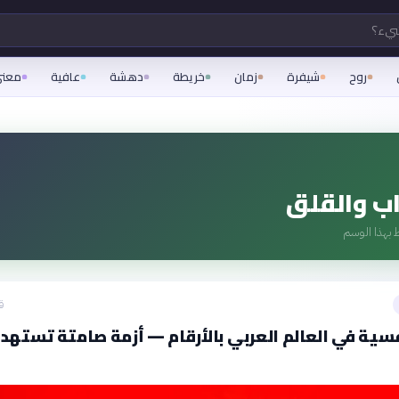
شيء؟
روح
شيفرة
زمان
خريطة
دهشة
عافية
معن
اب والقلق
 بهذا الوسم
ق
سية في العالم العربي بالأرقام — أزمة صامتة تستهد