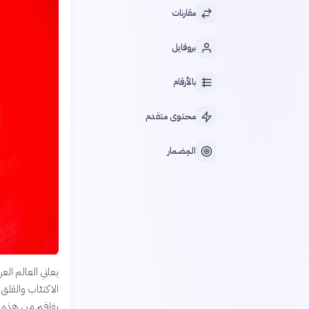
مقارنات
بروفايل
بالأرقام
محتوى متقدم
المِضمار
يعاني العالم ال
الاكتئاب والقلق 
يفاقم من هذه ال