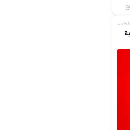
بل شهرين
ية