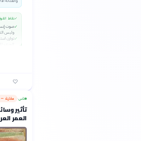
والعدالة الا
✓
نقاط القوة
صوت إنسان
✓
وليس الت
توازن استث
✓
الجريء لل
شخصيات حي
✓
طبية إنسا
دعوة أخلاق
✓
أو اليأس 
ناس
مقارنة — م
›
تأثير وسائ
العمر العر