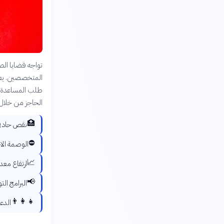
تواجه قضايا الص
المتخصصين. يعا
طلب المساعدة خ
الحاجز من خلال
🏥
نقص حاد في
⛔
الوصمة الا
📈
ارتفاع معد
📢
البرامج ال
👨‍👩‍👧
الدع