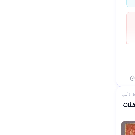
 3 أشهر
فئات