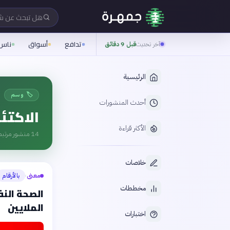
هل تبحث عن 
تدافع
أسواق
ناس
آخر تحديث
قبل 9 دقائق
الرئيسية
🏷️ وسم
أحدث المنشورات
الاكتئ
الأكثر قراءة
14
منشور مرتبط
خلاصات
معنى
بالأرقام
›
مخططات
الصحة النف
الملايين
اختبارات