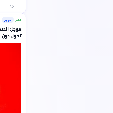
ناس
موجز
›
موجز: الصح
تحول دون ا