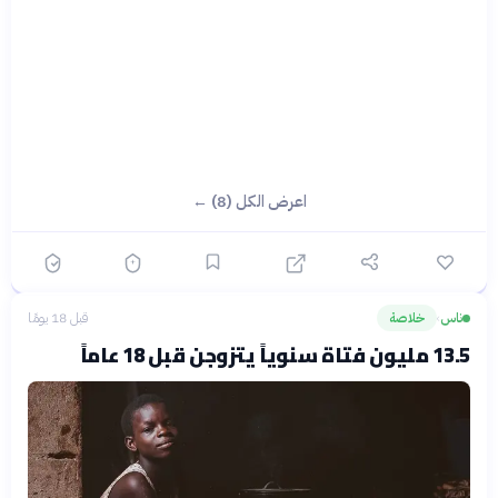
اعرض الكل (8) ←
ناس
خلاصة
قبل 18 يومًا
›
13.5 مليون فتاة سنوياً يتزوجن قبل 18 عاماً