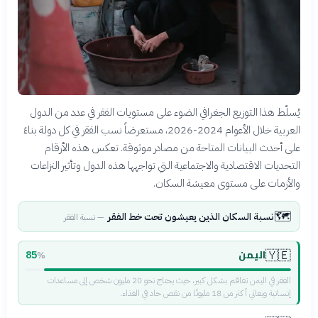
يُسلّط هذا التوزيع الجغرافي الضوء على مستويات الفقر في عدد من الدول
العربية خلال الأعوام 2024-2026، مستعرضاً نسب الفقر في كل دولة بناءً
على أحدث البيانات المتاحة من مصادر موثوقة. تعكس هذه الأرقام
التحديات الاقتصادية والاجتماعية التي تواجهها هذه الدول وتأثير النزاعات
والأزمات على مستوى معيشة السكان.
🗺️
نسبة السكان الذين يعيشون تحت خط الفقر
—
نسبة الفقر
اليمن
🇾🇪
85
%
الفقر في اليمن تفاقم بشكل كبير، حيث يحتاج نحو 20 مليون شخص إلى مساعدات
إنسانية ويعاني أكثر من 18 مليونًا من نقص حاد في الغذاء.