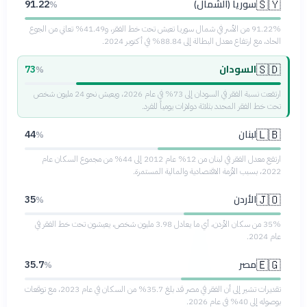
سوريا (الشمال)
🇸🇾
91.22
%
91.22% من الأسر في شمال سوريا تعيش تحت خط الفقر، و41.49% تعاني من الجوع
الحاد، مع ارتفاع معدل البطالة إلى 88.84% في أكتوبر 2024.
السودان
🇸🇩
73
%
ارتفعت نسبة الفقر في السودان إلى 73% في عام 2026، ويعيش نحو 24 مليون شخص
تحت خط الفقر المحدد بثلاثة دولارات يومياً للفرد.
لبنان
🇱🇧
44
%
ارتفع معدل الفقر في لبنان من 12% عام 2012 إلى 44% من مجموع السكان عام
2022، بسبب الأزمة الاقتصادية والمالية المستمرة.
الأردن
🇯🇴
35
%
35% من سكان الأردن، أي ما يعادل 3.98 مليون شخص، يعيشون تحت خط الفقر في
عام 2024.
مصر
🇪🇬
35.7
%
تقديرات تشير إلى أن الفقر في مصر قد بلغ 35.7% من السكان في عام 2023، مع توقعات
بوصوله إلى 40% في عام 2026.