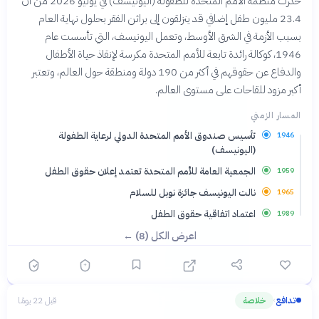
حذرت منظمة الأمم المتحدة للطفولة (اليونيسف) في يوليو 2026 من أن
23.4 مليون طفل إضافي قد ينزلقون إلى براثن الفقر بحلول نهاية العام
بسبب الأزمة في الشرق الأوسط، وتعمل اليونيسف، التي تأسست عام
1946، كوكالة رائدة تابعة للأمم المتحدة مكرسة لإنقاذ حياة الأطفال
والدفاع عن حقوقهم في أكثر من 190 دولة ومنطقة حول العالم، وتعتبر
أكبر مزود للقاحات على مستوى العالم.
المسار الزمني
تأسيس صندوق الأمم المتحدة الدولي لرعاية الطفولة
1946
(اليونيسف)
الجمعية العامة للأمم المتحدة تعتمد إعلان حقوق الطفل
1959
نالت اليونيسف جائزة نوبل للسلام
1965
اعتماد اتفاقية حقوق الطفل
1989
اعرض الكل (8) ←
تدافع
خلاصة
قبل 22 يومًا
›