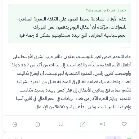
لماذا قد يثير اهتمامك؟
●
هذه الأرقام الصادمة تسلط الضوء على الكلفة البشرية المباشرة
للصراعات، مؤكدة أن أطفال اليوم يدفعون ثمن التوترات
الجيوسياسية المتزايدة التي تهدد مستقبلهم بشكل لا رجعة فيه.
جاء التحذير ضمن تقرير لليونيسف بعنوان «تأثير حرب الشرق الأوسط على
أطفال الأسر الفقيرة مالياً»، والذي استند إلى بيانات من أكثر من 167 دولة.
وأوضحت كاثرين راسل، المديرة التنفيذية لليونيسف، أن ارتفاع تكاليف
الغذاء والطاقة جراء تصاعد القتال في المنطقة يقلل من القدرة الشرائية
للأسر، مما يدفع بملايين الأطفال إلى فقر أعمق ويهدد بتبديد مكاسب
التنمية. ويتركز الجزء الأكبر من هذه الزيادات في الفقر المالي في قارتي آسيا
وإفريقيا، اللتين تستحوذان معاً على نحو 80% من الإجمالي.