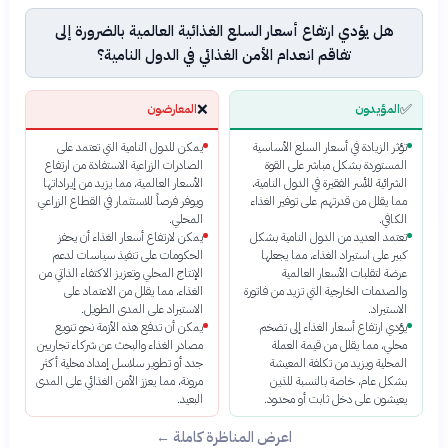
هل يؤدي ارتفاع أسعار السلع الغذائية العالمية بالضرورة إلى
تفاقم انعدام الأمن الغذائي في الدول النامية؟
❌
✅
المؤيدون
المعارضون
تؤثر الزيادة في أسعار السلع الأساسية
يمكن للدول النامية التي تعتمد على
المستوردة بشكل مباشر على القوة
الصادرات الزراعية الاستفادة من ارتفاع
الشرائية للأسر الفقيرة في الدول النامية،
الأسعار العالمية، مما يزيد من إيراداتها
مما يقلل من قدرتهم على توفير الغذاء
ويوفر فرصاً للاستثمار في القطاع الزراعي
الكافي.
المحلي.
تعتمد العديد من الدول النامية بشكل
يمكن لارتفاع أسعار الغذاء أن يحفز
كبير على استيراد الغذاء، مما يجعلها
الحكومات على تنفيذ سياسات لدعم
عرضة لتقلبات الأسعار العالمية
الإنتاج المحلي وتعزيز الاكتفاء الذاتي من
والصدمات الخارجية التي تزيد من فاتورة
الغذاء، مما يقلل من الاعتماد على
الاستيراد.
الاستيراد على المدى الطويل.
يؤدي ارتفاع أسعار الغذاء إلى تضخم
يمكن أن تدفع هذه الأزمة نحو تنويع
محلي، مما يقلل من قيمة العملة
مصادر الغذاء والبحث عن شركاء تجاريين
المحلية ويزيد من تكلفة المعيشة
جدد أو تطوير سلاسل إمداد محلية أكثر
بشكل عام، خاصة بالنسبة للذين
مرونة، مما يعزز الأمن الغذائي على المدى
يعيشون على دخل ثابت أو محدود.
البعيد.
اعرض المناظرة كاملة ←