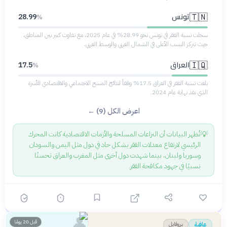
تونس
🇹🇳
28.99
%
سجلت نسبة الفقر في تونس نحو 28.99% في عام 2025، مع تفاوت كبير بين المناطق،
حيث تتركز النسب الأعلى في الشمال الغربي والوسط الغربي.
العراق
🇮🇶
17.5
%
بلغت نسبة الفقر في العراق 17.5% وفقاً لنتائج المسح الاجتماعي والاقتصادي للأسرة
الذي نفذ نهاية عام 2024.
اعرض الكل (9) ←
💡
تُظهر البيانات أن النزاعات المسلحة والأزمات الاقتصادية كانت المحرك
الرئيسي لارتفاع معدلات الفقر بشكل حاد في دول مثل اليمن والسودان
وسوريا ولبنان، بينما شهدت دول أخرى مثل المغرب والعراق تحسنًا
نسبيًا في جهود مكافحة الفقر.
👤
قبل 20 يومًا
بروفايل
عافية