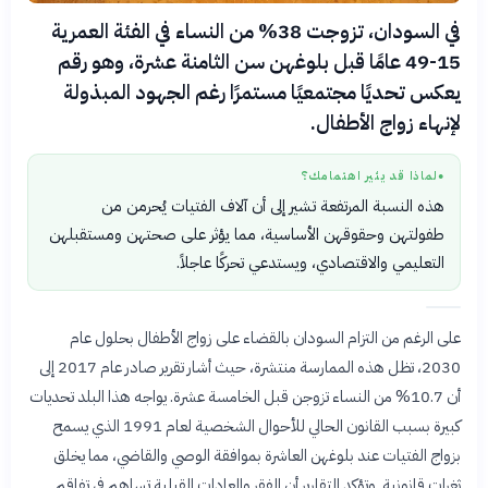
في السودان، تزوجت 38% من النساء في الفئة العمرية
15-49 عامًا قبل بلوغهن سن الثامنة عشرة، وهو رقم
يعكس تحديًا مجتمعيًا مستمرًا رغم الجهود المبذولة
لإنهاء زواج الأطفال.
لماذا قد يثير اهتمامك؟
●
هذه النسبة المرتفعة تشير إلى أن آلاف الفتيات يُحرمن من
طفولتهن وحقوقهن الأساسية، مما يؤثر على صحتهن ومستقبلهن
التعليمي والاقتصادي، ويستدعي تحركًا عاجلاً.
على الرغم من التزام السودان بالقضاء على زواج الأطفال بحلول عام
2030، تظل هذه الممارسة منتشرة، حيث أشار تقرير صادر عام 2017 إلى
أن 10.7% من النساء تزوجن قبل الخامسة عشرة. يواجه هذا البلد تحديات
كبيرة بسبب القانون الحالي للأحوال الشخصية لعام 1991 الذي يسمح
بزواج الفتيات عند بلوغهن العاشرة بموافقة الوصي والقاضي، مما يخلق
ثغرات قانونية. وتؤكد التقارير أن الفقر والعادات القبلية تساهم في تفاقم