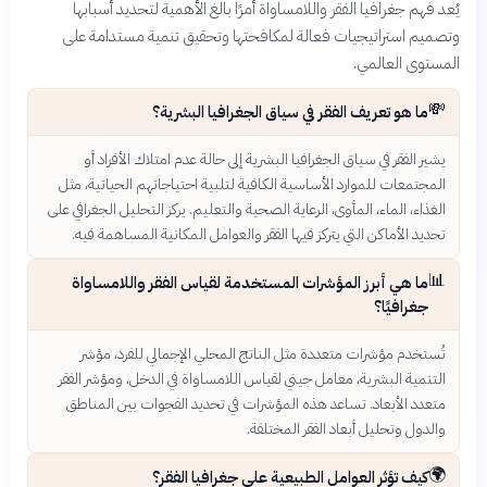
يُعد فهم جغرافيا الفقر واللامساواة أمرًا بالغ الأهمية لتحديد أسبابها
وتصميم استراتيجيات فعالة لمكافحتها وتحقيق تنمية مستدامة على
المستوى العالمي.
💸
ما هو تعريف الفقر في سياق الجغرافيا البشرية؟
يشير الفقر في سياق الجغرافيا البشرية إلى حالة عدم امتلاك الأفراد أو
المجتمعات للموارد الأساسية الكافية لتلبية احتياجاتهم الحياتية، مثل
الغذاء، الماء، المأوى، الرعاية الصحية والتعليم. يركز التحليل الجغرافي على
تحديد الأماكن التي يتركز فيها الفقر والعوامل المكانية المساهمة فيه.
📊
ما هي أبرز المؤشرات المستخدمة لقياس الفقر واللامساواة
جغرافيًا؟
تُستخدم مؤشرات متعددة مثل الناتج المحلي الإجمالي للفرد، مؤشر
التنمية البشرية، معامل جيني لقياس اللامساواة في الدخل، ومؤشر الفقر
متعدد الأبعاد. تساعد هذه المؤشرات في تحديد الفجوات بين المناطق
والدول وتحليل أبعاد الفقر المختلفة.
🌍
كيف تؤثر العوامل الطبيعية على جغرافيا الفقر؟