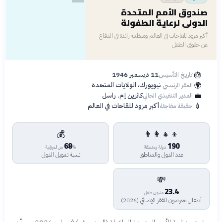
صندوق الأمم المتحدة
الدولي لرعاية الطفولة
أكبر مزود للقاحات في العالم ومنظمة رائدة في الدفاع
عن حقوق الطفل
🎂
11 ديسمبر 1946
تاريخ التأسيس
🌍
نيويورك، الولايات المتحدة
المقر الرئيسي
💼
كاثرين إم. راسل
المدير التنفيذي الحالي
💉
أكبر مزود للقاحات في العالم
حقيقة مفاجئة
💰
👨‍👩‍👧‍👦
68
190
دولة ومنطقة
% من الميزانية
عدد الدول والمناطق
نسبة تمويل الدول
💸
23.4
مليون طفل
أطفال معرضون للفقر الإضافي (2026)