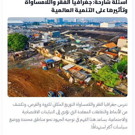
أسئلة شارحة: جغرافيا الفقر واللامساواة
وتأثيرها على التنمية العالمية
تدرس جغرافيا الفقر واللامساواة التوزيع المكاني للثروة والفرص، وتكشف
عن الأنماط والتفاعلات المعقدة التي تؤدي إلى التباينات الاقتصادية
والاجتماعية. يساعد هذا الفهم في توجيه الجهود نحو مناطق محددة ووضع
سياسات أكثر استهدافًا.