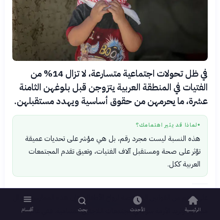
في ظل تحولات اجتماعية متسارعة، لا تزال 14% من
الفتيات في المنطقة العربية يتزوجن قبل بلوغهن الثامنة
عشرة، ما يحرمهن من حقوق أساسية ويهدد مستقبلهن.
لماذا قد يثير اهتمامك؟
●
هذه النسبة ليست مجرد رقم، بل هي مؤشر على تحديات عميقة
تؤثر على صحة ومستقبل آلاف الفتيات، وتعيق تقدم المجتمعات
العربية ككل.
على الرغم من القوانين المناهضة لزواج الأطفال، فإن هذه الممارسة لا تزال
منتشرة، وتزيد الأزمة سوءًا في مجتمعات اللاجئين المتنامية. ففي عام
الرئيسية
الأحدث
بحث
أقسام