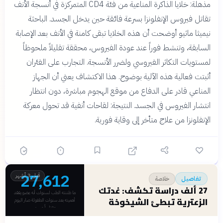
مذهلة: خلايا الذاكرة المناعية من فئة CD4 المتمركزة في أنسجة الأنف
تقاتل فيروس الإنفلونزا بسرعة فائقة حين يدخل الجسد. الباحثة
نيميثا ماثيو أوضحت أن هذه الخلايا تبقى كامنة في الأنف بعد الإصابة
السابقة، وتنشط فوراً عند عودة الفيروس، محققة تقليلاً ملحوظاً
لمستويات التكاثر الفيروسي ولضرر الأنسجة. التجارب على الفئران
أثبتت فعالية هذه الآلية بوضوح. هذا الاكتشاف يعني أن الجهاز
المناعي قادر على الدفاع من موقع الهجوم مباشرة، دون انتظار
انتشار الفيروس في الجسد. النتيجة: لقاحات أنفية قد تحول معركة
الإنفلونزا من علاج متأخر إلى وقاية فورية.
27,612
قبل 3 أشهر
تفاصيل
خلاصة
27 ألف دراسة تكشف: غدتك
ما ظننته الطب لسنوات أنه عضو يفقد
الزعترية تبطئ الشيخوخة
أهميته بعد سنوات الطفولة صار اليوم
مفتاحاً محت