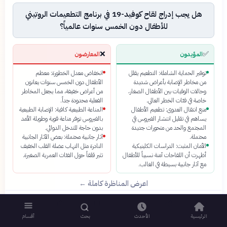
هل يجب إدراج لقاح كوفيد-19 في برنامج التطعيمات الروتيني
للأطفال دون الخمس سنوات عالمياً؟
❌
✅
المؤيدون
المعارضون
توفير الحماية الشاملة: التطعيم يقلل
انخفاض معدل الخطورة: معظم
من مخاطر الإصابة بأعراض شديدة
الأطفال دون الخمس سنوات يعانون
وحالات الوفيات بين الأطفال الصغار،
من أعراض خفيفة، مما يجعل المخاطر
خاصة في فئات الخطر العالي.
الفعلية محدودة جداً.
منع انتقال العدوى: تطعيم الأطفال
المناعة الطبيعية كافية: الإصابة الطبيعية
يساهم في تقليل انتشار الفيروس في
بالفيروس توفر مناعة قوية وطويلة الأمد
المجتمع والحد من متحورات جديدة
بدون حاجة للتدخل الدوائي.
محتملة.
آثار جانبية محتملة: بعض الآثار الجانبية
الأمان المثبت: الدراسات الكلينيكية
النادرة مثل التهاب عضلة القلب الخفيف
أظهرت أن اللقاحات آمنة نسبياً للأطفال
تثير قلقاً حول الفئات العمرية الصغيرة.
مع آثار جانبية بسيطة في الغالب.
اعرض المناظرة كاملة ←
الرئيسية
الأحدث
بحث
أقسام