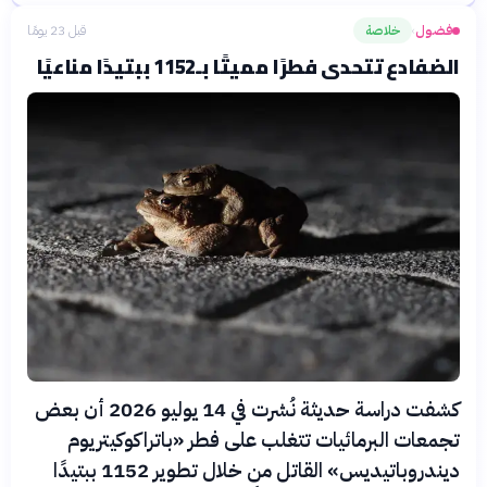
فضول
خلاصة
قبل 23 يومًا
›
الضفادع تتحدى فطرًا مميتًا بـ1152 ببتيدًا مناعيًا
كشفت دراسة حديثة نُشرت في 14 يوليو 2026 أن بعض
تجمعات البرمائيات تتغلب على فطر «باتراكوكيتريوم
ديندروباتيديس» القاتل من خلال تطوير 1152 ببتيدًا