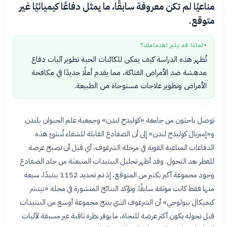
مناعيًا لم تكن معروفة سابقًا، ما يمثل دفاعًا كيميائيًا غير
متوقع.
لماذا قد يثير اهتمامك؟
●
تُظهر هذه الدراسة كيف يمكن للكائنات الحية تطوير آليات دفاع
مدهشة ضد الأمراض الفتاكة، مما يقدم أملًا جديدًا في مكافحة
الأمراض وتطوير علاجات مستوحاة من الطبيعة.
توصل باحثون من جامعة «كوليدج لندن» وجمعية علم الحيوان بلندن
و«إمبريال كوليدج لندن» إلى أن الضفادع القابلة للشفاء تُنشئ هذه
الدفاعات المناعية القوية في مرحلة الشرغوف، أي قبل أن تصبح عرضة
للفطر بعد التحول. وقد أظهر تحليل الببتيدات المنبعثة من جلد الضفادع
وجود مجموعة أكبر بكثير من المتوقع، إذ تم تحديد 1152 ببتيدًا، سبعة
منها فقط كانت موثقة سابقًا. وتؤكد النتائج المنشورة في مجلة «نيتشر
كيميكال بيولوجي» أن الشرغوف الذي ينتج مجموعة أوسع من الببتيدات
قبل تحوله يكون أكثر عرضة للنجاة، ما يوفر نظرة ثاقبة غير مسبقة لآليات