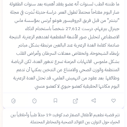
ما ظننته الطب لسنوات أنه عضو يفقد أهميته بعد سنوات الطفولة
صار اليوم مفتاحاً محتملاً لطول العمر. دراسة حديثة نُشرت في مجلة
"نيتشر" من قبل فريق البروفيسور هوغو أيرتس بمؤسسة ماس
جينرال بيرغهام، درست 27,612 شخصاً باستخدام الذكاء
الاصطناعي لتحليل صور الأشعة المقطعية لغددهم الزعترية. النتيجة
صادمة: كفاءة الغدة الزعترية عند البالغين مرتبطة بشكل مباشر
بإبطاء الشيخوخة، وانخفاض معدلات السرطان وأمراض القلب
بشكل ملموس. الالتهابات المزمنة تسرع تدهور الغدة، لكن الرياضة
المنتظمة والوزن الصحي والامتناع عن التدخين يمكنها أن تدعم
وظائفها. بعد عقود من التهميش العلمي، قد تحتل الغدة الزعترية
اليوم مكانتها الحقيقية كعضو حيوي لا كعضو منسي.
مناظرة: هل يجب تعميم اللقاحات المضادة لفيروس كورونا على الأطفال دون الخمس
سنوات؟
تثير قضية تطعيم الأطفال الصغار ضد كوفيد-19 جدلاً طبياً وأخلاقياً بين
مناظرة
عافية
قبل 3 أشهر
❌
✅
الخبراء حول التوازن بين الفوائد الصحية والمخاطر المحتملة.
المؤيدون
المعارضون