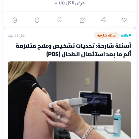
اعرض الكل (8) ←
عافية
أسئلة شارحة
قبل 21 يومًا
›
أسئلة شارحة: تحديات تشخيص وعلاج متلازمة
ألم ما بعد استئصال الطحال (PDS)