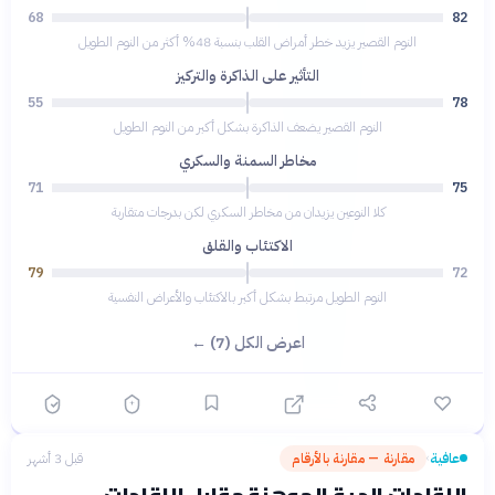
68
82
النوم القصير يزيد خطر أمراض القلب بنسبة 48% أكثر من النوم الطويل
التأثير على الذاكرة والتركيز
55
78
النوم القصير يضعف الذاكرة بشكل أكبر من النوم الطويل
مخاطر السمنة والسكري
71
75
كلا النوعين يزيدان من مخاطر السكري لكن بدرجات متقاربة
الاكتئاب والقلق
79
72
النوم الطويل مرتبط بشكل أكبر بالاكتئاب والأعراض النفسية
اعرض الكل (7) ←
عافية
مقارنة — مقارنة بالأرقام
قبل 3 أشهر
›
اللقاحات الحية الموهنة مقابل اللقاحات