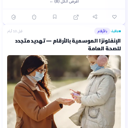
اعرض الكل (8) ←
عافية
بالأرقام
قبل 10 أيام
›
الإنفلونزا الموسمية بالأرقام — تهديد متجدد
للصحة العامة