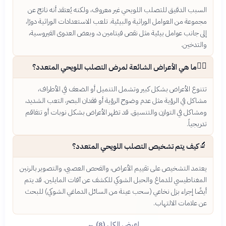
السبب الدقيق للتصلب اللويحي غير معروف، ولكنه يُعتقد أنه ناتج عن
مجموعة من العوامل الوراثية والبيئية. تلعب الاستعدادات الوراثية دورًا،
إلى جانب عوامل بيئية مثل نقص فيتامين د، وبعض العدوى الفيروسية،
والتدخين.
🚶‍♀️
ما هي الأعراض الشائعة لمرض التصلب اللويحي المتعدد؟
تتنوع الأعراض بشكل كبير وتشمل التنميل أو الضعف في الأطراف،
مشاكل في الرؤية مثل عدم وضوح الرؤية أو فقدان البصر، التعب الشديد،
ومشاكل في التوازن والتنسيق. قد تظهر الأعراض بشكل نوبات أو تتفاقم
تدريجياً.
🔬
كيف يتم تشخيص التصلب اللويحي المتعدد؟
يعتمد التشخيص على تقييم الأعراض، والفحص العصبي، والتصوير بالرنين
المغناطيسي للدماغ والحبل الشوكي للكشف عن آفات المايلين. قد يتم
أيضًا إجراء بزل نخاعي (سحب عينة من السائل الدماغي الشوكي) للبحث
عن علامات الالتهاب.
اعرض الكل (8) ←