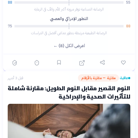
88
55
الرضاعة الصناعية توفر مرونة أكبر للأم والأب في الرعاية
التطور الإدراكي والعصبي
75
88
الرضاعة الطبيعية مرتبطة بتطور دماغي أفضل في الدراسات
اعرض الكل (8) ←
عافية
مقارنة — مقارنة بالأرقام
قبل 3 أشهر
›
النوم القصير مقابل النوم الطويل: مقارنة شاملة
للتأثيرات الصحية والإدراكية