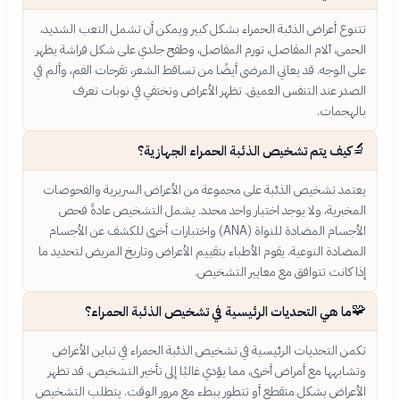
تتنوع أعراض الذئبة الحمراء بشكل كبير ويمكن أن تشمل التعب الشديد،
الحمى، آلام المفاصل، تورم المفاصل، وطفح جلدي على شكل فراشة يظهر
على الوجه. قد يعاني المرضى أيضًا من تساقط الشعر، تقرحات الفم، وألم في
الصدر عند التنفس العميق. تظهر الأعراض وتختفي في نوبات تعرف
بالهجمات.
🔬
كيف يتم تشخيص الذئبة الحمراء الجهازية؟
يعتمد تشخيص الذئبة على مجموعة من الأعراض السريرية والفحوصات
المخبرية، ولا يوجد اختبار واحد محدد. يشمل التشخيص عادةً فحص
الأجسام المضادة للنواة (ANA) واختبارات أخرى للكشف عن الأجسام
المضادة النوعية. يقوم الأطباء بتقييم الأعراض وتاريخ المريض لتحديد ما
إذا كانت تتوافق مع معايير التشخيص.
🧩
ما هي التحديات الرئيسية في تشخيص الذئبة الحمراء؟
تكمن التحديات الرئيسية في تشخيص الذئبة الحمراء في تباين الأعراض
وتشابهها مع أمراض أخرى، مما يؤدي غالبًا إلى تأخير التشخيص. قد تظهر
الأعراض بشكل متقطع أو تتطور ببطء مع مرور الوقت. يتطلب التشخيص