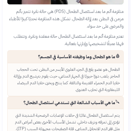
متلازمة ألم ما بعد استئصال الطحال (PDS) هي حالة نادرة تتميز بألم
مزمن في البطن بعد إزالة الطحال. تشكل هذه المتلازمة تحديًا كبيرًا للأطباء
والمرضى على حد سواء.
تعتبر متلازمة ألم ما بعد استئصال الطحال حالة معقدة ونادرة، وتتطلب
فهمًا عميقًا لتشخيصها وإدارتها بفعالية.
🩸
ما هو الطحال وما وظيفته الأساسية في الجسم؟
الطحال هو عضو يقع في الجزء العلوي الأيسر من البطن، تحت الحجاب
الحاجز. يلعب دورًا حيويًا في الجهاز المناعي، حيث يقوم بترشيح الدم وإزالة
خلايا الدم الحمراء القديمة والتالفة. كما ينتج ويخزن خلايا الدم البيضاء
الليمفاوية التي تحارب العدوى.
🔪
ما هي الأسباب الشائعة التي تستدعي استئصال الطحال؟
يتم استئصال الطحال غالبًا في حالات الإصابات الرضحية الشديدة التي
تؤدي إلى تمزقه ونزيف داخلي. تشمل الأسباب الأخرى بعض أمراض الدم
مثل فقر الدم الانحلالي المناعي، قلة الصفيحات مجهولة السبب (ITP)،