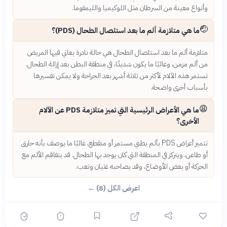
وأنواع معينة من السرطان مثل اللوكيميا والليمفوما.
🤕
ما هي متلازمة ألم ما بعد استئصال الطحال (PDS)؟
متلازمة ألم ما بعد استئصال الطحال هي حالة نادرة يعاني فيها المريض
من ألم مزمن، وغالبًا ما يكون شديدًا، في منطقة البطن بعد إزالة الطحال.
تستمر هذه الآلام لأكثر من ثلاثة أشهر بعد الجراحة ولا يمكن تفسيرها
بأسباب أخرى واضحة.
😩
ما هي الأعراض الرئيسية التي تميز متلازمة PDS عن الآلام
الأخرى؟
تتميز أعراض PDS بألم بطني مستمر أو متقطع، غالبًا ما يوصف بأنه حارق
أو طاعن، ويتركز في المنطقة التي كان يوجد بها الطحال. قد يتفاقم الألم مع
الحركة أو بعض الأوضاع، وقد يصاحبه غثيان وتعب.
اعرض الكل (8) ←