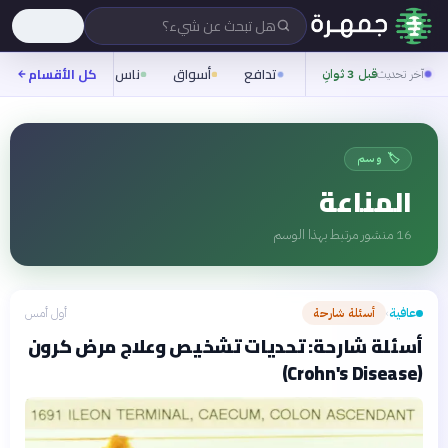
هل تبحث عن شيء؟
تدافع
أسواق
ناس
روح
كل الأقسام
شيفر
آخر تحديث
قبل 3 ثوانِ
🏷️ وسم
المناعة
16
منشور مرتبط بهذا الوسم
عافية
أسئلة شارحة
أول أمس
›
أسئلة شارحة: تحديات تشخيص وعلاج مرض كرون
(Crohn's Disease)