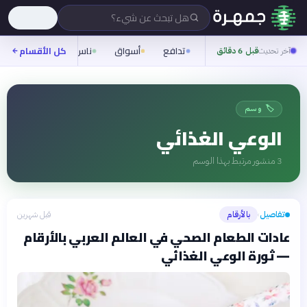
هل تبحث عن شيء؟
تدافع
أسواق
ناس
روح
كل الأقسام
شيفر
آخر تحديث
قبل 6 دقائق
🏷️ وسم
الوعي الغذائي
3
منشور مرتبط بهذا الوسم
تفاصيل
بالأرقام
قبل شهرين
›
عادات الطعام الصحي في العالم العربي بالأرقام
— ثورة الوعي الغذائي