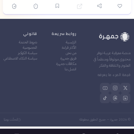
روابط سريعة
قانوني
الرئيسية
شروط الخدمة
الأكثر قراءة
الخصوصية
من نحن
سياسة الكوكيز
منصة معرفية عربية توفر
فريق جمهرة
سياسة الذكاء الاصطناعي
محتوى موثوقاً ومنظماً في
مكافآت جمهرة
العلوم والثقافة والفكر
اتصل بنا
قيمة المرء ما يعرفه
©
2026
جمهرة — جميع الحقوق محفوظة
مُحدَّث يوميًا