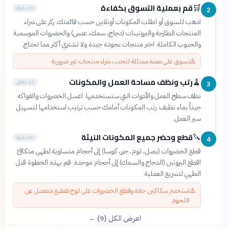
قم بعملية التسوق بكفاءة
🛒
30 دقيقة
2
اذهب للسوق أو اطلب المكونات أونلاين حسب قائمتك. ركز على شراء
المنتجات الطازجة والبروتينات (دجاج، سمك، عدس) والخضروات الموسمية
والحبوب الكاملة. اختر منتجات بجودة جيدة ولا تشتري أكثر مما تحتاج.
⚠️
تسوق على معدة ممتلئة لتجنب شراء منتجات غير ضرورية
رتب ونظف مساحة العمل والمكونات
🧹
10 دقائق
3
نظف سطح العمل والأدوات التي ستستخدمها. اغسل الخضروات والفواكه
جيداً بماء نظيف. رتب المكونات أمامك حسب ترتيب استخدامها لتسهيل
سير العمل.
قطع وحضر جميع المكونات النيئة
🔪
20 دقيقة
4
قطع الخضروات (بصل، ثوم، جزر، كوسا) إلى أحجام متساوية لطهي متكافئ.
اقطع البروتين (الدجاج والسمك) إلى أحجام موحدة. قم بهذه الخطوة قبل
الطهي لتسريع العملية.
⚠️
استخدم سكاكين حادة وقطع الخضروات على لوح تقطيع منفصل عن
اللحوم
اعرض الكل (9) ←