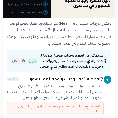
دليل تحضير وجبات صحية
للأسبوع في ساعتين
رتب ونظف مساحة العمل والمكونات
3
قطع وحضر جميع المكونات النيئة
4
تحضير الوجبات مسبقاً (Meal Prep) هو استراتيجية فعالة لتوفير الوقت
والمال وضمان تغذية صحية متوازنة طوال الأسبوع. يساعدك هذا الدليل
على تنظيم عملية التحضير بكفاءة واختيار وجبات متنوعة وصحية. اتبع هذه
الخطوات العملية لبدء روتين صحي مستدام.
ستتمكن من تحضير وجبات صحية متوازنة لـ
🎯
5-7 أيام في جلسة واحدة، مما يوفر وقتك
سهل
⏱
ساعتان
وجهدك ويضمن التزامك بنظام غذائي صحي
خطط قائمة الوجبات وأعد قائمة التسوق
📋
15 دقيقة
1
اختر 3-4 وجبات رئيسية و2-3 وجبات خفيفة لأيام الأسبوع. ضع في
الحسبان احتياجاتك الغذائية والسعرات الحرارية. اكتب قائمة شاملة بجميع
المكونات المطلوبة مع التحقق من ما لديك في المطبخ بالفعل.
⚠️
تجنب الإفراط في التخطيط؛ اختر وجبات بسيطة وتتقنها لتسهيل
التنفيذ