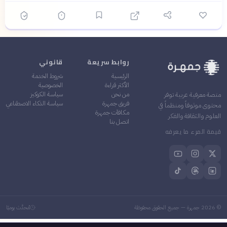
روابط سريعة
قانوني
الرئيسية
شروط الخدمة
الأكثر قراءة
الخصوصية
من نحن
سياسة الكوكيز
منصة معرفية عربية توفر
فريق جمهرة
سياسة الذكاء الاصطناعي
محتوى موثوقاً ومنظماً في
مكافآت جمهرة
العلوم والثقافة والفكر
اتصل بنا
قيمة المرء ما يعرفه
©
2026
جمهرة — جميع الحقوق محفوظة
مُحدَّث يوميًا