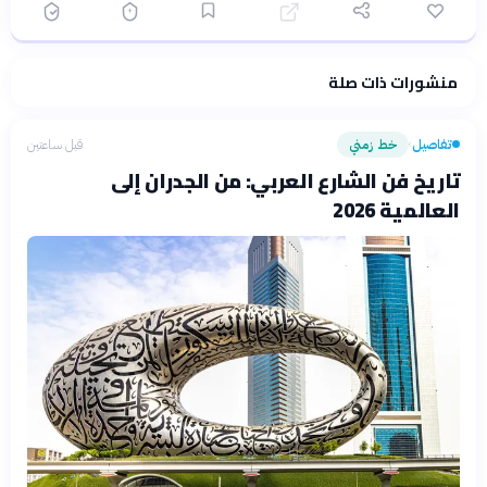
منشورات ذات صلة
فلسفتنا المعرفية
·
سياسة الذكاء الاصطناعي
تفاصيل
خط زمني
قبل ساعتين
›
تاريخ فن الشارع العربي: من الجدران إلى
العالمية 2026