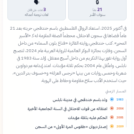
🗣️
🔒
3
21
عاماً
لغات على الأقل
سنوات الأسر
لغات ترجمة أعماله
في أكتوبر 2025، استعاد الروائي الفلسطيني باسم خندقجي حريته بعد 21
عاماً قضاها في سجون الاحتلال، محطماً الصفة الملازمة له كـ «الأسير
المحرر». كتب خندقجي روايته الفائزة «قناع بلون السماء» من داخل
السجن، وفازت بجائزة البوكر العالمية للرواية العربية عام 2024، لتصبح
أول رواية تفوز بهذا التكريم من داخل أسيج معتقل. وُلد سنة 1983 في
نابلس، واعتُقل عام 2004 بحكم ثلاثة مؤبدات. امتد إبداعه عبر دواوين
شعرية وخمس روايات من بينها «نرجس العزلة» و«خسوف بدر الدين»،
حيث استخدم الأدب سلاح مقاومة وحفاظ على الهوية.
المسار الزمني
ولد باسم خندقجي في مدينة نابلس
1983
اعتقاله من قوات الاحتلال في السنة الجامعية الأخيرة
2004
الحكم عليه بثلاثة مؤبدات
2005
إصدار ديوان «طقوس المرة الأولى» من السجن
2009