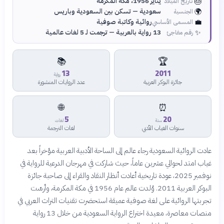
🎂
يناير 1956، مكة المكرمة
تاريخ الميلاد
🌍
سعودية — تسكن بين السعودية وباريس
الجنسية
💼
روائية وكاتبة صوفية
المسمى الأساسي
✨
13 رواية بالعربية — ترجمت لـ 5 لغات عالمية
رقم مفاجئ
📚
🏆
13
2011
رواية
جائزة البوكر العربية
عدد الروايات المنشورة
🌐
⏰
5
20
سنة
لغات
سنوات الغياب الأدبي
لغات الترجمة
عادت الروائية السعودية رجاء عالم إلى الساحة الأدبية العربية مؤخراً بعد
غياب امتد لحوالي عشرين عاماً، حيث شاركت في مهرجان الدرعية للرواية في
نوفمبر 2025، عودة تاريخية أعادت أنظار النقاد والقراء إلى صاحبة جائزة
البوكر العربية 2011. وُلدت عالم عام 1956 في مكة المكرمة، وأرسّت
تجربتها الروائية على لغة صوفية عميقة استحضرت تقنيات التراث العربي في
منصات معاصرة، معيدة اختراع الرواية السعودية من خلال 13 رواية