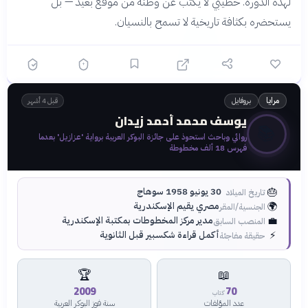
لهذه الدورة. خطيبي لا يكتب عن وطنه من موقع بعيد — بل
يستحضره بكثافة تاريخية لا تسمح بالنسيان.
بروفايل
مرايا
قبل 4 أشهر
يوسف محمد أحمد زيدان
📚
روائي وباحث استحوذ على جائزة البوكر العربية برواية 'عزازيل' بعدما
فهرس 18 ألف مخطوطة
🎂
30 يونيو 1958 سوهاج
تاريخ الميلاد
🌍
مصري يقيم الإسكندرية
الجنسية/المقر
💼
مدير مركز المخطوطات بمكتبة الإسكندرية
المنصب السابق
⚡
أكمل قراءة شكسبير قبل الثانوية
حقيقة مفاجئة
🏆
📖
2009
70
كتاب
عدد المؤلفات
سنة فوز البوكر العربية