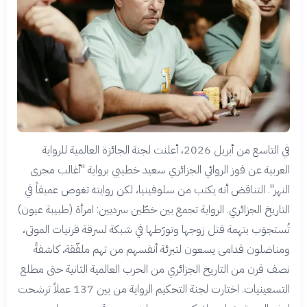
في التاسع من أبريل 2026، أعلنت لجنة الجائزة العالمية للرواية
العربية عن فوز الروائي الجزائري سعيد خطيبي برواية "أغالب مجرى
النهر". التناقض أنه يكتب من سلوفينيا، لكن روايته تغوص عميقاً في
التاريخ الجزائري. الرواية تجمع بين خطّين سرديين: امرأة (طبيبة عيون)
تُستجوَب بتهمة قتل زوجها وتورّطها في شبكة لسرقة قرنيات الموتى،
ومناضلون قدامى يسعون لتبرئة أنفسهم من تهم ملفّقة، كاشفةً
نصف قرن من التاريخ الجزائري من الحرب العالمية الثانية حتى مطلع
التسعينيات. اختارت لجنة التحكيم الرواية من بين 137 عملاً ترشحت