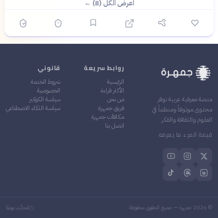
اعرض الكل (8) ←
روابط سريعة
قانوني
الرئيسية
شروط الخدمة
الأكثر قراءة
الخصوصية
من نحن
سياسة الكوكيز
منصة معرفية عربية توفر
فريق جمهرة
سياسة الذكاء الاصطناعي
محتوى موثوقاً ومنظماً في
مكافآت جمهرة
العلوم والثقافة والفكر
اتصل بنا
قيمة المرء ما يعرفه
©
2026
جمهرة — جميع الحقوق محفوظة
مُحدَّث يوميًا