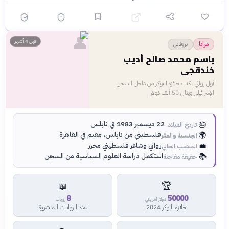
👤
قبل 4 أشهر
بروفايل
مرايا
باسم محمد صالح أديب
خندقجي
أول روائي يكتب جائزة البوكر من داخل السجن
الإسرائيلي وينال 50 ألف دولار
🎂
22 ديسمبر 1983 في نابلس
تاريخ الميلاد
🌍
فلسطيني من نابلس، مقيم في القاهرة
الجنسية والمقر
💼
روائي وشاعر فلسطيني محرر
المنصب الحالي
📚
استكمل دراسة العلوم السياسية من السجن
حقيقة مفاجئة
📖
🏆
8
50000
دولار أمريكي
روايات
جائزة البوكر 2024
عدد الروايات المنشورة