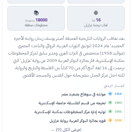
📚
🌐
18000
16
لغة
مخطوطة
لغات ترجمة عزازيل
مخطوطات محققة
بعد تعاقب الروايات التاريخية العميقة، أصدر يوسف زيدان روايته الأخيرة
'الحصيد' عام 2024 لتوثيق الثورات العربية. الروائي والباحث المصري
(مواليد 1958) متخصص في التراث العربي ومدير سابق لمركز المخطوطات
بمكتبة الإسكندرية، فاز بجائزة البوكر العربية 2009 عن رواية 'عزازيل' التي
ترجمت إلى 16 لغة. أنتج أكثر من 70 كتاباً بين الفلسفة والتاريخ والرواية،
لكنه احتل مركز الجدل بتصريحاته حول القدس والمسجد الأقصى.
المسار الزمني
مولده في سوهاج بصعيد مصر
1958
تخرجه من قسم الفلسفة جامعة الإسكندرية
1980
توليه إدارة مركز المخطوطات بمكتبة الإسكندرية
2001
فوزه بجائزة البوكر العربية برواية عزازيل
2009
اعرض الكل (7) ←