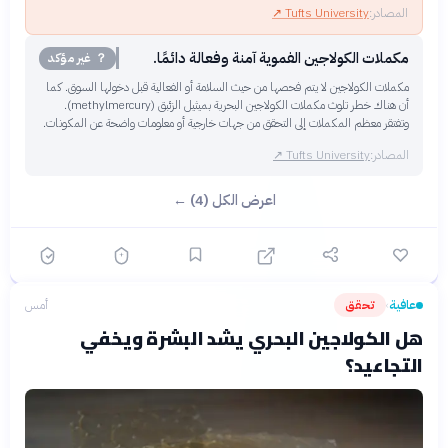
المصادر:
Tufts University
↗
مكملات الكولاجين الفموية آمنة وفعالة دائمًا.
？ غير مؤكد
مكملات الكولاجين لا يتم فحصها من حيث السلامة أو الفعالية قبل دخولها السوق. كما
أن هناك خطر تلوث مكملات الكولاجين البحرية بميثيل الزئبق (methylmercury).
وتفتقر معظم المكملات إلى التحقق من جهات خارجية أو معلومات واضحة عن المكونات.
المصادر:
Tufts University
↗
اعرض الكل (4) ←
عافية
تحقق
أمس
›
هل الكولاجين البحري يشد البشرة ويخفي
التجاعيد؟