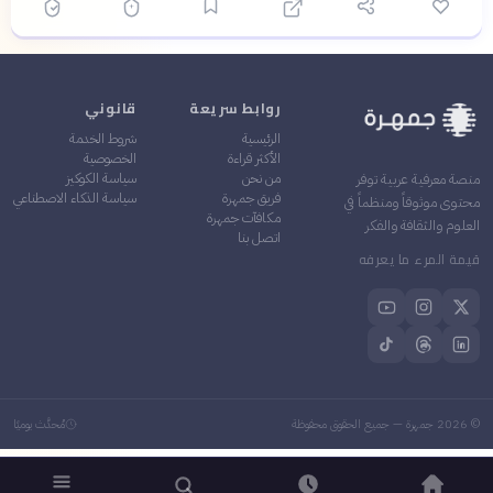
روابط سريعة
قانوني
الرئيسية
شروط الخدمة
الأكثر قراءة
الخصوصية
من نحن
سياسة الكوكيز
منصة معرفية عربية توفر
فريق جمهرة
سياسة الذكاء الاصطناعي
محتوى موثوقاً ومنظماً في
مكافآت جمهرة
العلوم والثقافة والفكر
اتصل بنا
قيمة المرء ما يعرفه
©
2026
جمهرة — جميع الحقوق محفوظة
مُحدَّث يوميًا