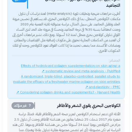
التجاعيد
أظهرت مراجعات منهجية وتحليلات تلوية (meta-analysis) لعدة دراسات أن تناول
مكملات الكولاجين المتحلل، بما في ذلك الكولاجين البحري، قد يساهم في تحسين مرونة
الجلد وتقليل التجاعيد. على سبيل المثال، دراسة عشوائية ثلاثية التعمية عام 2020
وجدت انخفاضًا بنسبة 35% في درجة التجاعيد وتحسنًا في مرونة جلد الخد لدى النساء
اللواتي تناولن كولاجين بحري متحلل لمدة 12 أسبوعًا. ومع ذلك، تشير مراجعات أخرى إلى
أن العديد من المكملات التجارية تحتوي على مكونات إضافية مثل الفيتامينات والمعادن
ومضادات الأكسدة، مما يصعب تحديد ما إذا كانت الفوائد تعود للكولاجين وحده أو لتلك
المكونات الأخرى.
المصادر:
Effects of hydrolyzed collagen supplementation on skin aging: a
↗
systematic review and meta-analysis - PubMed
A randomized, triple‐blind, placebo‐controlled, parallel study to
evaluate the efficacy of a freshwater marine collagen on skin wrinkles
↗
and elasticity - PMC
↗
Considering collagen drinks and supplements? - Harvard Health
الكولاجين البحري يقوي الشعر والأظافر
？ غير مؤكد
الأدلة التي تدعم استخدام الكولاجين لتعزيز صحة الشعر والأظافر قليلة. فمثلاً، دراسة
صغيرة عام 2017 شملت 25 شخصًا يعانون من هشاشة الأظافر وجدت أن تناول 2.5
جرام من الكولاجين يوميًا لمدة 24 أسبوعًا حسّن من هشاشة الأظافر ونموها. لكن هذه
الدراسة لم تكن مضبوطة (أي لم تتضمن مجموعة مقارنة تتناول علاجًا وهميًا)، مما