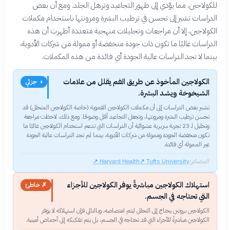
للكولاجين، مما يؤدي إلى ظهور التجاعيد وترهل الجلد. ومع أن بعض
الدراسات تشير إلى تحسن في ترطيب البشرة ومرونتها باستخدام مكملات
الكولاجين، إلا أن مراجعات وتحليلات منهجية متعددة أظهرت أن هذه
الدراسات غالبًا ما تكون ذات جودة منخفضة أو ممولة من شركات الأدوية،
بينما لا تجد الدراسات عالية الجودة أي فائدة من هذه المكملات.
الكولاجين المأخوذ عن طريق الفم يقلل من علامات
◑ جزئي
الشيخوخة ويشد البشرة.
تشير بعض الدراسات إلى أن مكملات الكولاجين الفموية (خاصة الكولاجين المتحلل) قد
تحسن ترطيب البشرة ومرونتها، وتجعل التجاعيد أقل وضوحًا. ومع ذلك، لاحظت مراجعة
وتحليل لـ 23 تجربة سريرية عشوائية أن الدراسات التي تدعم استخدام الكولاجين غالبًا ما
تكون منخفضة الجودة وممولة من شركات الأدوية، بينما لم تجد الدراسات عالية الجودة
غير الممولة أي فائدة.
المصادر:
Tufts University
↗
Harvard Health
↗
استهلاك الكولاجين مباشرةً يوفر الكولاجين للأجزاء
✗ خاطئ
التي تحتاجه في الجسم.
الكولاجين بروتين يحتاج إلى التحلل ليتم امتصاصه، وبالتالي فإن استهلاكه لا يوفر
الكولاجين مباشرةً للأجزاء التي قد تحتاجه في الجسم، بل يتم تفكيكه إلى أحماض أمينية.