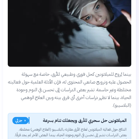
بينما يُروج للميلاتونين كحل فوري وطبيعي للأرق، خاصة مع سهولة
الحصول عليه وترويج صانعي المحتوى له، فإن الأدلة العلمية حول فعاليته
مختلطة وغير حاسمة. تشير بعض الدراسات إلى تحسن في النوم وجودة
الحياة، بينما لا تظهر دراسات أخرى أي فرق بينه وبين العلاج الوهمي
(البلاسيبو).
الميلاتونين حل سحري للأرق ويجعلك تنام بسرعة
◑ جزئي
النتائج حول فعالية الميلاتونين لعلاج الأرق مقارنة بالبلاسيبو (العلاج الوهمي) مختلطة.
بعض الدراسات تشير إلى تحسن في النوم وجودة الحياة، بينما البعض الآخر لم يجد فرقًا.