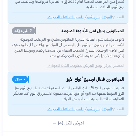
تُشير إحدى المراجعات المحدثة لعام 2022 إلى أن فعاليتها غير واضحة وقد تعتمد على
نوع الأرق والحالات المصاحبة.
المصادر:
المركز الوطني الأمريكي لمعلومات التقانة الحيوية
↗
الميلاتونين بديل آمن للأدوية المنومة
？ غير مؤكد
لا توجد دراسات تقارن الفعالية السريرية للميلاتونين مباشرة مع المهدئات الموصوفة
للأشخاص الذين يعانون من الأرق. على الرغم من أن الميلاتونين يُبلغ عن آثار جانبية خفيفة
(مثل الأحلام الواضحة، الصداع، تشنجات المعدة) من الاستخدام قصير ومتوسط ​​المدى،
إلا أن فعاليته كبديل آمن مقارنة بالأدوية الموصوفة غير مثبتة.
المصادر:
المركز الوطني الأمريكي لمعلومات التقانة الحيوية
↗
الميلاتونين فعال لجميع أنواع الأرق
◑ جزئي
فعالية الميلاتونين لعلاج الأرق لدى البالغين ليست واضحة وقد تعتمد على نوع الأرق، مثل
الأرق المرتبط بصعوبة بدء النوم أو الأرق المرتبط بصعوبة الاستمرار في النوم. كما قد تتأثر
الفعالية بالحالات المرضية المصاحبة مثل الخرف.
المصادر:
المركز الوطني الأمريكي لمعلومات التقانة الحيوية
↗
اعرض الكل (4) ←