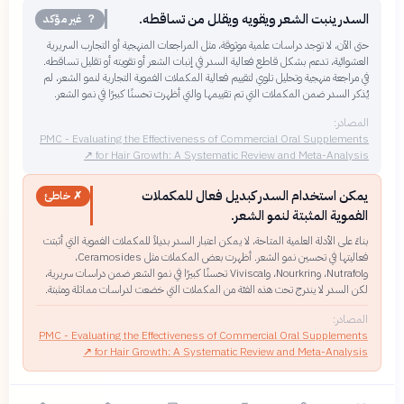
السدر ينبت الشعر ويقويه ويقلل من تساقطه.
？ غير مؤكد
حتى الآن، لا توجد دراسات علمية موثوقة، مثل المراجعات المنهجية أو التجارب السريرية
العشوائية، تدعم بشكل قاطع فعالية السدر في إنبات الشعر أو تقويته أو تقليل تساقطه.
في مراجعة منهجية وتحليل تلوي لتقييم فعالية المكملات الفموية التجارية لنمو الشعر، لم
يُذكر السدر ضمن المكملات التي تم تقييمها والتي أظهرت تحسنًا كبيرًا في نمو الشعر.
المصادر:
PMC - Evaluating the Effectiveness of Commercial Oral Supplements
↗
for Hair Growth: A Systematic Review and Meta‐Analysis
يمكن استخدام السدر كبديل فعال للمكملات
✗ خاطئ
الفموية المثبتة لنمو الشعر.
بناءً على الأدلة العلمية المتاحة، لا يمكن اعتبار السدر بديلاً للمكملات الفموية التي أثبتت
فعاليتها في تحسين نمو الشعر. أظهرت بعض المكملات مثل Ceramosides،
وNutrafol، وNourkrin، وViviscal تحسنًا كبيرًا في نمو الشعر ضمن دراسات سريرية،
لكن السدر لا يندرج تحت هذه الفئة من المكملات التي خضعت لدراسات مماثلة ومثبتة.
المصادر:
PMC - Evaluating the Effectiveness of Commercial Oral Supplements
↗
for Hair Growth: A Systematic Review and Meta‐Analysis