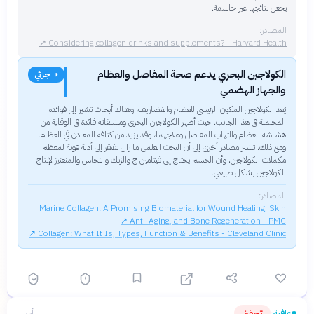
يجعل نتائجها غير حاسمة.
المصادر:
↗
Considering collagen drinks and supplements? - Harvard Health
الكولاجين البحري يدعم صحة المفاصل والعظام
◑ جزئي
والجهاز الهضمي
يُعد الكولاجين المكون الرئيسي للعظام والغضاريف، وهناك أبحاث تشير إلى فوائده
المحتملة في هذا الجانب. حيث أظهر الكولاجين البحري ومشتقاته فائدة في الوقاية من
هشاشة العظام والتهاب المفاصل وعلاجهما، وقد يزيد من كثافة المعادن في العظام.
ومع ذلك، تشير مصادر أخرى إلى أن البحث العلمي ما زال يفتقر إلى أدلة قوية لمعظم
مكملات الكولاجين، وأن الجسم يحتاج إلى فيتامين ج والزنك والنحاس والمنغنيز لإنتاج
الكولاجين بشكل طبيعي.
المصادر:
Marine Collagen: A Promising Biomaterial for Wound Healing, Skin
↗
Anti-Aging, and Bone Regeneration - PMC
↗
Collagen: What It Is, Types, Function & Benefits - Cleveland Clinic
عافية
تحقق
أمس
›