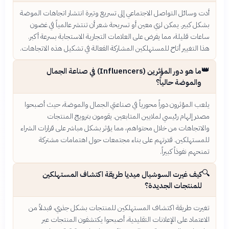
أدت وسائل التواصل الاجتماعي إلى تسريع وتيرة انتشار اتجاهات الموضة
بشكل كبير. يمكن لزي معين أو تسريحة شعر أن تنتشر عالمياً في غضون
ساعات قليلة، مما يفرض على العلامات التجارية الاستجابة بسرعة أكبر.
هذا التغيير أتاح للمستهلكين المشاركة الفعالة في تشكيل هذه الاتجاهات.
👑
ما هو دور المؤثرين (Influencers) في صناعة الجمال
والموضة حالياً؟
يلعب المؤثرون دوراً محورياً في صناعتي الجمال والموضة، حيث أصبحوا
مصدر إلهام رئيسي لملايين المتابعين. يقومون بترويج المنتجات
والاتجاهات من خلال محتواهم، مما يؤثر بشكل مباشر على قرارات الشراء
للمستهلكين. قدرتهم على بناء مجتمعات حول اهتمامات مشتركة
تمنحهم نفوذاً كبيراً.
🔍
كيف غيرت السوشيال ميديا طريقة اكتشاف المستهلكين
للمنتجات الجديدة؟
تغيرت طريقة اكتشاف المستهلكين للمنتجات بشكل جذري، فبدلاً من
الاعتماد على الإعلانات التقليدية، أصبحوا يكتشفون المنتجات عبر