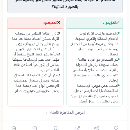
بالصورة الذاتية؟
❌
✅
المؤيدون
المعارضون
تزايد ظهور عارضات الأزياء ذوات
لا تزال الغالبية العظمى من عارضات
الأحجام المختلفة والأعراق المتنوعة،
الأزياء يمتلكن أجساماً نحيفة جداً، مما
مما يعكس شريحة أوسع من المجتمع
يرسخ معايير جمال غير واقعية ويؤثر
ويساعد على كسر الصورة النمطية
سلباً على تقدير الذات لدى الكثيرين.
للجمال.
غالباً ما يكون تمثيل التنوع سطحياً أو
تبني العديد من دور الأزياء العالمية
مؤقتاً، حيث يظهر كإستراتيجية تسويقية
حملات تسويقية تركز على الشمولية
بدلاً من أن يكون جزءاً أصيلاً من ثقافة
والتنوع، مستخدمة نماذج بأجساد غير
العلامة التجارية.
تقليدية وذوي إعاقات، مما يعزز رسائل
يمكن أن تؤدي الضغوط التنافسية في
إيجابية.
صناعة الأزياء إلى استمرار الممارسات
أصبحت بعض عروض الأزياء منصة
التي تفضل أنواع أجسام معينة، مما
لمناقشة قضايا اجتماعية مهمة مثل
يصعب تحقيق تغيير حقيقي ومستدام.
العمر، والجنس، والإعاقة، متجاوزة مجرد
عرض الملابس إلى رسائل أعمق.
اعرض المناظرة كاملة ←