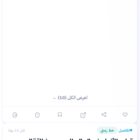
اعرض الكل (10) ←
تفاصيل
خط زمني
قبل 14 يومًا
›