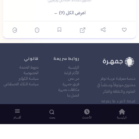
التسوق كنشاط اجتماعي وترفيهي
اعرض الكل (7) ←
روابط سريعة
قانوني
الرئيسية
شروط الخدمة
الأكثر قراءة
الخصوصية
من نحن
سياسة الكوكيز
منصة معرفية عربية توفر
فريق جمهرة
سياسة الذكاء الاصطناعي
محتوى موثوقاً ومنظماً في
مكافآت جمهرة
العلوم والثقافة والفكر
اتصل بنا
قيمة المرء ما يعرفه
الرئيسية
الأحدث
بحث
أقسام