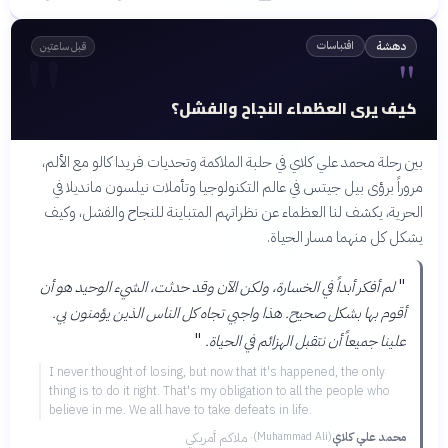
"
اقتباسات
دهشة
قبل ساعتين
"
كيف يرى العظماء النجاح والفشل؟
بين رحلة محمد علي كلاي في حلبة الملاكمة وتحديات فريدا كالو مع الألم،
مروراً برؤى بيل جيتس في عالم التكنولوجيا وتأملات نيلسون مانديلا في
الحرية، يكشف لنا العظماء عن نظراتهم المتباينة للنجاح والفشل، وكيف
يشكل كل منهما مسار الحياة.
"
لم أفكر أبداً في الخسارة، ولكن الآن وقد حدثت، الشيء الوحيد هو أن
أقوم بها بشكل صحيح. هذا واجبي تجاه كل الناس الذين يؤمنون بي.
"
علينا جميعاً أن نتقبل الهزائم في الحياة.
I never thought of losing, but now that it's happened, the only
thing is to do it right. That's my obligation to all the people who
believe in me. We all have to take defeats in life.
محمد علي كلاي
·
ملاكم أمريكي
(
Muhammad Ali
)