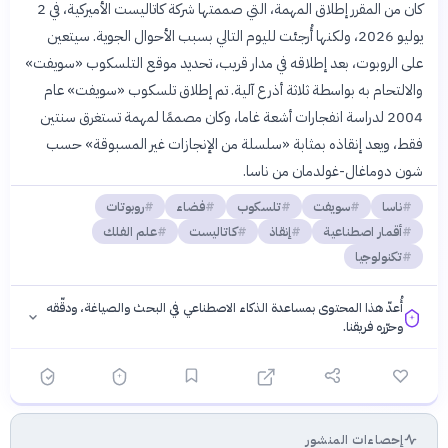
كان من المقرر إطلاق المهمة، التي صممتها شركة كاتاليست الأميركية، في 2
يوليو 2026، ولكنها أُرجئت لليوم التالي بسبب الأحوال الجوية. سيتعين
على الروبوت، بعد إطلاقه في مدار قريب، تحديد موقع التلسكوب «سويفت»
والالتحام به بواسطة ثلاثة أذرع آلية. تم إطلاق تلسكوب «سويفت» عام
2004 لدراسة انفجارات أشعة غاما، وكان مصممًا لمهمة تستغرق سنتين
فقط، ويعد إنقاذه بمثابة «سلسلة من الإنجازات غير المسبوقة» حسب
شون دوماغال-غولدمان من ناسا.
ناسا
سويفت
تلسكوب
فضاء
روبوتات
أقمار اصطناعية
إنقاذ
كاتاليست
علم الفلك
تكنولوجيا
أُعدّ هذا المحتوى بمساعدة الذكاء الاصطناعي في البحث والصياغة، ودقّقه
وحرّره فريقنا.
إحصاءات المنشور
فلسفتنا المعرفية
·
سياسة الذكاء الاصطناعي