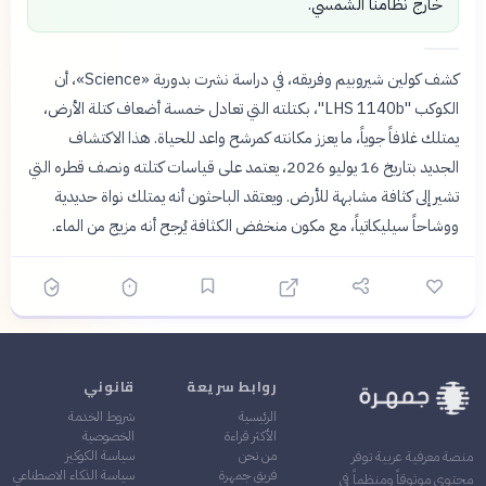
خارج نظامنا الشمسي.
كشف كولين شيروبيم وفريقه، في دراسة نشرت بدورية «Science»، أن
الكوكب "LHS 1140b"، بكتلته التي تعادل خمسة أضعاف كتلة الأرض،
يمتلك غلافاً جوياً، ما يعزز مكانته كمرشح واعد للحياة. هذا الاكتشاف
الجديد بتاريخ 16 يوليو 2026، يعتمد على قياسات كتلته ونصف قطره التي
تشير إلى كثافة مشابهة للأرض. ويعتقد الباحثون أنه يمتلك نواة حديدية
ووشاحاً سيليكاتياً، مع مكون منخفض الكثافة يُرجح أنه مزيج من الماء.
روابط سريعة
قانوني
الرئيسية
شروط الخدمة
الأكثر قراءة
الخصوصية
من نحن
سياسة الكوكيز
منصة معرفية عربية توفر
فريق جمهرة
سياسة الذكاء الاصطناعي
محتوى موثوقاً ومنظماً في