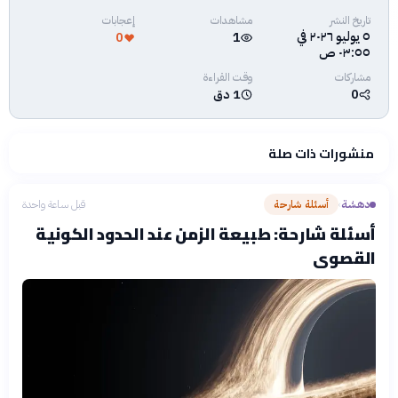
تاريخ النشر
مشاهدات
إعجابات
٥ يوليو ٢٠٢٦ في
0
1
٠٣:٥٥ ص
مشاركات
وقت القراءة
0
1 دق
منشورات ذات صلة
دهشة
أسئلة شارحة
قبل ساعة واحدة
›
أسئلة شارحة: طبيعة الزمن عند الحدود الكونية
القصوى