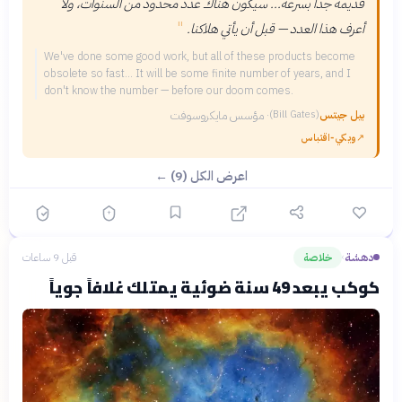
قديمة جداً بسرعة... سيكون هناك عدد محدود من السنوات، ولا
"
أعرف هذا العدد — قبل أن يأتي هلاكنا.
We've done some good work, but all of these products become
obsolete so fast... It will be some finite number of years, and I
don't know the number — before our doom comes.
بيل جيتس
·
مؤسس مايكروسوفت
(
Bill Gates
)
↗
ويكي‑اقتباس
اعرض الكل (9) ←
دهشة
خلاصة
قبل 9 ساعات
›
كوكب يبعد 49 سنة ضوئية يمتلك غلافاً جوياً