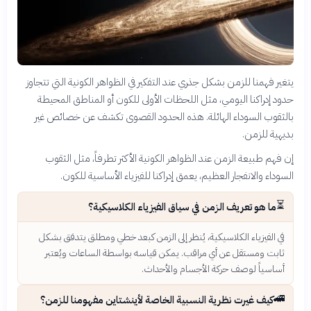
يتغير فهمنا للزمن بشكل جذري عند التفكير في الظواهر الكونية التي تتجاوز
حدود إدراكنا اليومي، مثل اللحظات الأولى للكون أو المناطق المحيطة
بالثقوب السوداء الهائلة. هذه الحدود القصوى تكشف عن خصائص غير
بديهية للزمن.
إن فهم طبيعة الزمن عند الظواهر الكونية الأكثر تطرفاً، مثل الثقوب
السوداء والانفجار العظيم، يعمق إدراكنا للفيزياء الأساسية للكون.
⏳
ما هو تعريف الزمن في سياق الفيزياء الكلاسيكية؟
في الفيزياء الكلاسيكية، يُنظر إلى الزمن كبعد خطي ومطلق يتدفق بشكل
ثابت ومستقل عن أي مراقب. يمكن قياسه بواسطة الساعات ويُعتبر
أساسياً لوصف حركة الأجسام والأحداث.
🚄
كيف غيرت نظرية النسبية الخاصة لأينشتاين مفهومنا للزمن؟