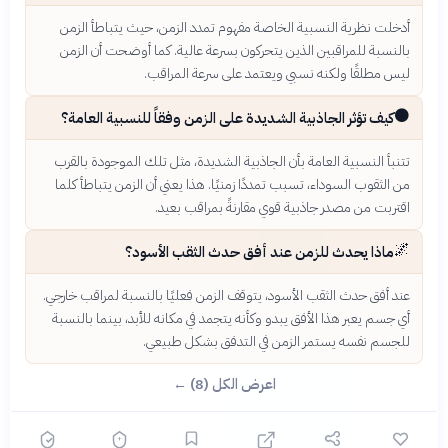
أدخلت نظرية النسبية الخاصة مفهوم تمدد الزمن، حيث يتباطأ الزمن
بالنسبة للمراقبين الذين يتحركون بسرعة عالية. كما أوضحت أن الزمن
ليس مطلقًا ولكنه نسبي ويعتمد على سرعة المراقب.
⚫
كيف تؤثر الجاذبية الشديدة على الزمن وفقاً للنسبية العامة؟
تتنبأ النسبية العامة بأن الجاذبية الشديدة، مثل تلك الموجودة بالقرب
من الثقوب السوداء، تسبب تمددًا زمنيًا. هذا يعني أن الزمن يتباطأ كلما
اقتربت من مصدر جاذبية قوي مقارنةً بمراقب بعيد.
🌌
ماذا يحدث للزمن عند أفق حدث الثقب الأسود؟
عند أفق حدث الثقب الأسود، يتوقف الزمن فعليًا بالنسبة لمراقب خارجي.
أي جسم يعبر هذا الأفق يبدو وكأنه يتجمد في مكانه للأبد، بينما بالنسبة
للجسم نفسه يستمر الزمن في التدفق بشكل طبيعي.
اعرض الكل (8) ←