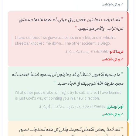
↗
ويكي‑اقتباس
"
لقد تعرضت لحادثين خطيرين في حياتي، أحدهما عندما صدمتني
"
عربة ترام... والآخر هو دييغو.
I have suffered two grave accidents in my life, one in which a
streetcar knocked me down... The other accident is Diego.
فريدا كالو
·
رسامة مكسيكية
(
Frida Kahlo
)
↗
ويكي‑اقتباس
"
ما يسميه الآخرون فشلاً، أو قد يحاولون أن يسموه فشلاً، تعلمت أنه
"
مجرد طريقة الله لتوجيهك في اتجاه جديد.
What other people label or might try to call failure, I have learned
is just God's way of pointing you in a new direction.
أوبرا وينفري
·
إعلامية وسيدة أعمال أمريكية
(
Oprah Winfrey
)
↗
ويكي‑اقتباس
"
لقد قمنا ببعض الأعمال الجيدة، ولكن كل هذه المنتجات تصبح