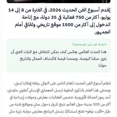
يُقدم أسبوع الفن الحديث 2026، في الفترة من 8 إلى 14
يوليو، أكثر من 750 فعالية في 35 دولة، مع إتاحة
الدخول إلى أكثر من 1500 موقع تاريخي وثقافي أمام
الجمهور.
لماذا قد يثير اهتمامك؟
●
هذا الحدث العالمي يعكس كيف يمكن للتفاعل مع التراث الفني أن
يثري حياتنا اليومية، ويمنحنا فرصة لاكتشاف الجمال والتاريخ
حولنا.
يُنظم أسبوع الفن الحديث للعام الثامن على التوالي برعاية إيطاليا ليبرتي،
ويحتفي هذا العام بالذكرى المئوية لرحيل المعماري الإسباني أنطوني جاودي،
أحد رموز الحداثة الأوروبية. تتضمن الفعاليات معارض وجولات إرشادية في
أكثر من 300 مدينة حول العالم، تتيح للزوار دخول مبانٍ ومواقع فنية من
طراز «الآرت نوفو» تفتح استثنائيًا. يشمل البرنامج معارض دولية بارزة مثل