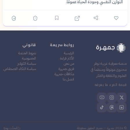
التوازن النفسي وجودة الحياة عمومًا.
روابط سريعة
قانوني
الرئيسية
شروط الخدمة
الأكثر قراءة
الخصوصية
من نحن
سياسة الكوكيز
منصة معرفية عربية توفر
فريق جمهرة
سياسة الذكاء الاصطناعي
محتوى موثوقاً ومنظماً في
مكافآت جمهرة
العلوم والثقافة والفكر
اتصل بنا
قيمة المرء ما يعرفه
©
2026
جمهرة — جميع الحقوق محفوظة
مُحدَّث يوميًا