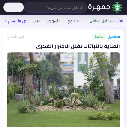
هل تبحث عن شيء؟
تدافع
أسواق
ناس
روح
كل الأقسام
شيفر
آخر تحديث
قبل 6 دقائق
تفاصيل
خلاصة
الشهر الماضي
›
العناية بالنباتات تقلل الاجترار الفكري