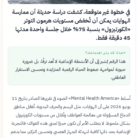
في خطوة غير متوقعة، كشفت دراسة حديثة أن ممارسة
الهوايات يمكن أن تُخفض مستويات هرمون التوتر
«الكورتيزول» بنسبة 75% خلال جلسة واحدة مدتها
45 دقيقة فقط.
لماذا قد يثير اهتمامك؟
●
هذا الرقم يُشير إلى أن الأنشطة الإبداعية لا تُعد ترفًا، بل ضرورة
حيوية لمواجهة ضغوط الحياة الرقمية المتزايدة وتحسين الاستقرار
العاطفي.
تُسلط «Mental Health America» الضوء في تقريرها الصادر بتاريخ 11
يونيو 2026 على أن الهوايات، مثل الرسم والحرف اليدوية، تُفعّل مناطق
الدماغ المسؤولة عن معالجة العواطف وتُقلل من مستويات الكورتيزول
بشكل ملحوظ. لا يتطلب الأمر أن تكون خبيرًا لجني هذه الفوائد؛ فالتجربة
الإبداعية بحد ذاتها كافية لتهدئة الجهاز العصبي وتحسين التركيز، مما يدعم