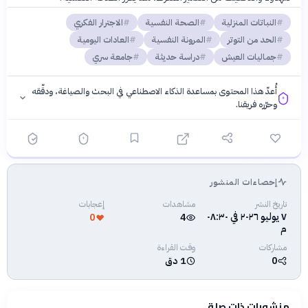
النباتات المنزلية
الصحة النفسية
الاجترار الفكري
الحد من التوتر
المرونة النفسية
العادات اليومية
جماليات العيش
دراسة حديثة
جامعة سري
أُعدّ هذا المحتوى بمساعدة الذكاء الاصطناعي في البحث والصياغة، ودقّقه
وحرّره فريقنا.
إحصاءات المنشور
فلسفتنا المعرفية
·
سياسة الذكاء الاصطناعي
تاريخ النشر
مشاهدات
إعجابات
٧ يوليو ٢٠٢٦ في ٠٨:٣٠
0
4
م
مشاركات
وقت القراءة
0
1 دق
منشورات ذات صلة