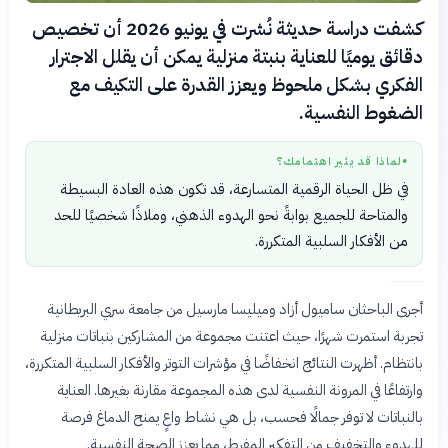
كشفت دراسة حديثة نُشرت في يونيو 2026 أن تخصيص
دقائق يوميًا للعناية بنبتة منزلية يمكن أن يقلل الاجترار
الفكري بشكل ملحوظ ويعزز القدرة على التكيف مع
الضغوط النفسية.
لماذا قد يثير اهتمامك؟
●
في ظل الحياة الرقمية المتسارعة، قد تكون هذه العادة البسيطة
والمتاحة للجميع بوابةً نحو الهدوء الذهني، وملاذًا شخصيًا للحد
من الأفكار السلبية المتكررة.
أجرى الباحثان ساميول أزاد وميليسا مارسيل من جامعة سري البريطانية
تجربة استمرت شهرًا، حيث اعتنت مجموعة من المشاركين بنباتات منزلية
بانتظام. أظهرت النتائج انخفاضًا في مؤشرات التوتر والأفكار السلبية المتكررة،
وارتفاعًا في المرونة النفسية لدى هذه المجموعة مقارنة بغيرها. العناية
بالنباتات لا توفر جمالًا فحسب، بل هي نشاط واعٍ يمنح الدماغ فرصة
للهدوء والتخفيف من التفكير المفرط، مما يعزز الصحة النفسية.