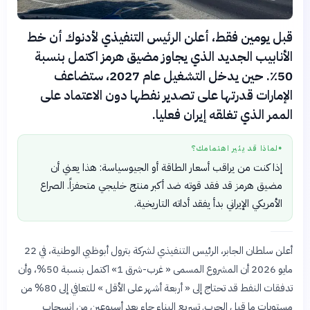
قبل يومين فقط، أعلن الرئيس التنفيذي لأدنوك أن خط
الأنابيب الجديد الذي يجاوز مضيق هرمز اكتمل بنسبة
50٪. حين يدخل التشغيل عام 2027، ستضاعف
الإمارات قدرتها على تصدير نفطها دون الاعتماد على
الممر الذي تغلقه إيران فعليا.
لماذا قد يثير اهتمامك؟
●
إذا كنت من يراقب أسعار الطاقة أو الجيوسياسة: هذا يعني أن
مضيق هرمز قد فقد قوته ضد أكبر منتج خليجي متحفزاً. الصراع
الأمريكي الإيراني بدأ يفقد أداته التاريخية.
أعلن سلطان الجابر، الرئيس التنفيذي لشركة بترول أبوظبي الوطنية، في 22
مايو 2026 أن المشروع المسمى « غرب-شرق 1» اكتمل بنسبة 50%، وأن
تدفقات النفط قد تحتاج إلى « أربعة أشهر على الأقل » للتعافي إلى 80% من
مستويات ما قبل الحرب. تسريع البناء جاء بعد أسبوعين من انسحاب