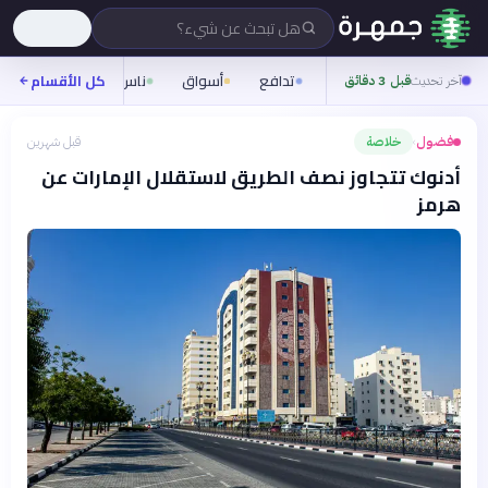
هل تبحث عن شيء؟
تدافع
أسواق
ناس
روح
كل الأقسام
شيفر
آخر تحديث
قبل 3 دقائق
فضول
خلاصة
قبل شهرين
›
أدنوك تتجاوز نصف الطريق لاستقلال الإمارات عن
هرمز