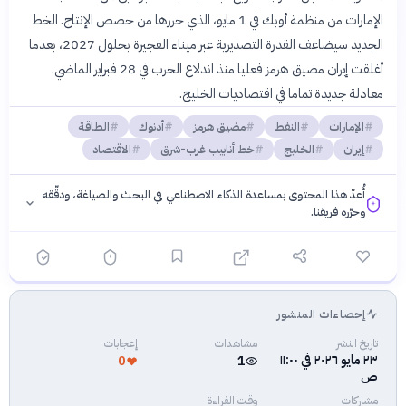
الإمارات من منظمة أوبك في 1 مايو، الذي حررها من حصص الإنتاج. الخط
الجديد سيضاعف القدرة التصديرية عبر ميناء الفجيرة بحلول 2027، بعدما
أغلقت إيران مضيق هرمز فعليا منذ اندلاع الحرب في 28 فبراير الماضي.
معادلة جديدة تماما في اقتصاديات الخليج.
الإمارات
النفط
مضيق هرمز
أدنوك
الطاقة
إيران
الخليج
خط أنابيب غرب-شرق
الاقتصاد
أُعدّ هذا المحتوى بمساعدة الذكاء الاصطناعي في البحث والصياغة، ودقّقه
وحرّره فريقنا.
إحصاءات المنشور
فلسفتنا المعرفية
·
سياسة الذكاء الاصطناعي
تاريخ النشر
مشاهدات
إعجابات
٢٣ مايو ٢٠٢٦ في ١١:٠٠
0
1
ص
مشاركات
وقت القراءة