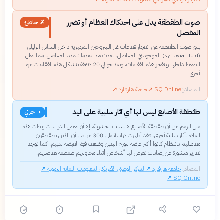
صوت الطقطقة يدل على احتكاك العظام أو تضرر
✗ خاطئ
المفصل
ينتج صوت الطقطقة عن انفجار فقاعات غاز النيتروجين المجهرية داخل السائل الزليلي
(synovial fluid) الموجود في المفاصل. يحدث هذا عندما تتمدد المفاصل، مما يقلل
الضغط داخلها وتنفجر هذه الفقاعات، وبعد حوالي 20 دقيقة تتشكل هذه الفقاعات مرة
أخرى.
المصادر:
SQ Online
↗
جامعة هارفارد
↗
طقطقة الأصابع ليس لها أي آثار سلبية على اليد
◑ جزئي
على الرغم من أن طقطقة الأصابع لا تسبب الخشونة، إلا أن بعض الدراسات ربطت هذه
العادة بآثار سلبية أخرى. فقد أظهرت دراسة على 300 مريض أن الذين يطقطقون
مفاصلهم بانتظام كانوا أكثر عرضة لتورم اليدين وضعف قوة القبضة لديهم. كما توجد
تقارير منشورة عن إصابات تعرض لها أشخاص أثناء محاولتهم طقطقة مفاصلهم.
المصادر:
جامعة هارفارد
↗
المركز الوطني الأمريكي لمعلومات التقانة الحيوية
↗
↗
SQ Online