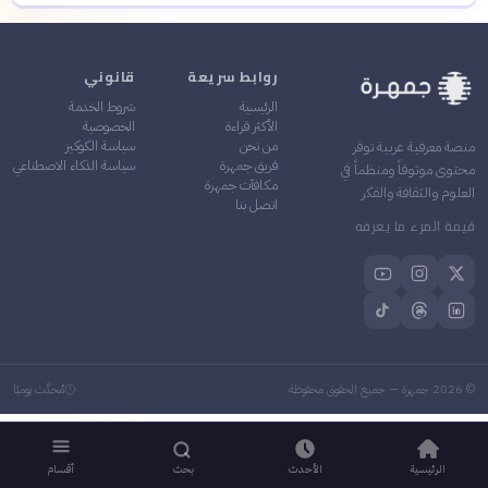
روابط سريعة
قانوني
الرئيسية
شروط الخدمة
الأكثر قراءة
الخصوصية
من نحن
سياسة الكوكيز
منصة معرفية عربية توفر
فريق جمهرة
سياسة الذكاء الاصطناعي
محتوى موثوقاً ومنظماً في
مكافآت جمهرة
العلوم والثقافة والفكر
اتصل بنا
قيمة المرء ما يعرفه
©
2026
جمهرة — جميع الحقوق محفوظة
مُحدَّث يوميًا
الرئيسية
الأحدث
بحث
أقسام