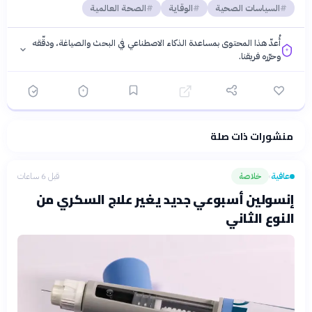
السياسات الصحية
الوقاية
الصحة العالمية
أُعدّ هذا المحتوى بمساعدة الذكاء الاصطناعي في البحث والصياغة، ودقّقه
وحرّره فريقنا.
منشورات ذات صلة
فلسفتنا المعرفية
·
سياسة الذكاء الاصطناعي
عافية
خلاصة
قبل 6 ساعات
›
إنسولين أسبوعي جديد يغير علاج السكري من
النوع الثاني