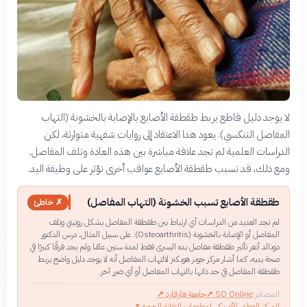
لا يوجد دليل قاطع يربط طقطقة الأصابع بالإصابة بالخشونة (التهاب
المفاصل التنكسي). يعود هذا الاعتقاد إلى روايات شفهية متوارثة، لكن
الدراسات العلمية لم تجد علاقة مباشرة بين هذه العادة وتلف المفاصل.
ومع ذلك، قد تسبب طقطقة الأصابع عواقب أخرى تؤثر على وظيفة اليد.
طقطقة الأصابع تسبب الخشونة (التهاب المفاصل)
✗ خاطئ
لم تجد العديد من الدراسات أي ارتباط بين طقطقة المفاصل بشكل روتيني وتلف
المفاصل أو الإصابة بالخشونة (Osteoarthritis). على سبيل المثال، درس الدكتور
دونالد أنغر تأثير طقطقة مفاصل يده اليسرى فقط لمدة ستين عامًا ولم يجد فرقًا كبيرًا في
صحة يديه، كما أشار مركز جونز هوبكنز لالتهاب المفاصل أنه لا يوجد دليل واضح يربط
طقطقة المفاصل في حد ذاتها بالتهاب المفاصل أو أي ضرر آخر.
المصادر:
SQ Online
↗
جامعة هارفارد
↗
المركز الوطني الأمريكي لمعلومات التقانة الحيوية
↗