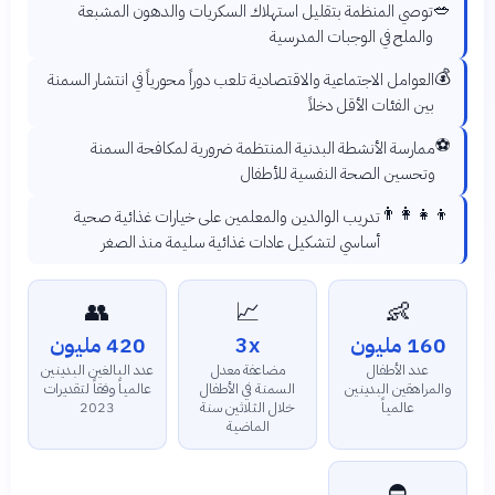
🥗
توصي المنظمة بتقليل استهلاك السكريات والدهون المشبعة
والملح في الوجبات المدرسية
💰
العوامل الاجتماعية والاقتصادية تلعب دوراً محورياً في انتشار السمنة
بين الفئات الأقل دخلاً
⚽
ممارسة الأنشطة البدنية المنتظمة ضرورية لمكافحة السمنة
وتحسين الصحة النفسية للأطفال
👨‍👩‍👧‍👦
تدريب الوالدين والمعلمين على خيارات غذائية صحية
أساسي لتشكيل عادات غذائية سليمة منذ الصغر
👥
📈
👶
160 مليون
3x
420 مليون
عدد الأطفال
مضاعفة معدل
عدد البالغين البدينين
والمراهقين البدينين
السمنة في الأطفال
عالمياً وفقاً لتقديرات
عالمياً
خلال الثلاثين سنة
2023
الماضية
⛔