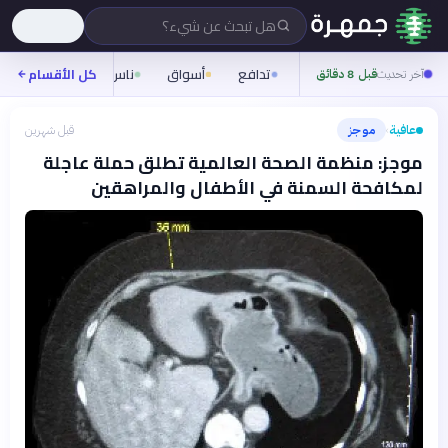
هل تبحث عن شيء؟
تدافع
أسواق
ناس
روح
كل الأقسام
شيفر
آخر تحديث
قبل 8 دقائق
عافية
موجز
قبل شهرين
›
موجز: منظمة الصحة العالمية تطلق حملة عاجلة
لمكافحة السمنة في الأطفال والمراهقين