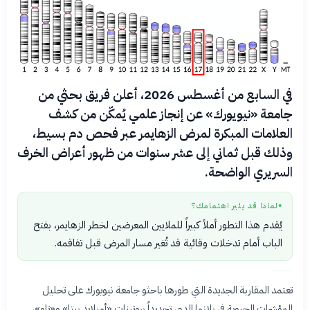
في السابع من أغسطس 2026، أعلن فريق بحثي من
جامعة «نيويورك» عن إنجاز علمي يُمكّن من كشف
العلامات المبكرة لمرض الزهايمر عبر فحص دم بسيط،
وذلك قبل ثماني إلى عشر سنوات من ظهور أعراض الخرف
السريري الواضحة.
لماذا قد يثير اهتمامك؟
●
يُقدم هذا التطور أملاً كبيراً للملايين المعرضين لخطر الزهايمر، بفتح
الباب أمام تدخلات وقائية قد تُغير مسار المرض قبل تفاقمه.
تعتمد المقاربة الجديدة التي طورها باحثو جامعة نيويورك على تحليل
المؤشرات الحيوية في بلازما الدم، تحديداً بروتينات «أميلايد بيتا» و«تاو»،