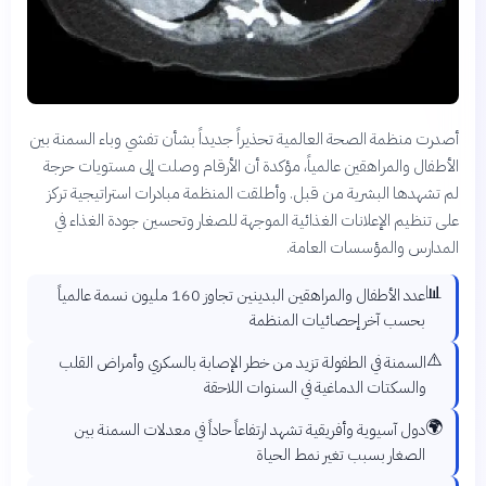
أصدرت منظمة الصحة العالمية تحذيراً جديداً بشأن تفشي وباء السمنة بين
الأطفال والمراهقين عالمياً، مؤكدة أن الأرقام وصلت إلى مستويات حرجة
لم تشهدها البشرية من قبل. وأطلقت المنظمة مبادرات استراتيجية تركز
على تنظيم الإعلانات الغذائية الموجهة للصغار وتحسين جودة الغذاء في
المدارس والمؤسسات العامة.
📊
عدد الأطفال والمراهقين البدينين تجاوز 160 مليون نسمة عالمياً
بحسب آخر إحصائيات المنظمة
⚠️
السمنة في الطفولة تزيد من خطر الإصابة بالسكري وأمراض القلب
والسكتات الدماغية في السنوات اللاحقة
🌍
دول آسيوية وأفريقية تشهد ارتفاعاً حاداً في معدلات السمنة بين
الصغار بسبب تغير نمط الحياة