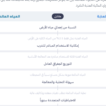
د المائية العذبة النادرة.
لعذبة
المياه المالح
مقابل
النسبة من إجمالي مياه الأرض
المياه العذبة تمثل فقط 2.5% من المياه الكلية على الأرض
إمكانية الاستخدام المباشر للشرب
المياه العذبة قابلة للاستخدام مباشرة بعد المعالجة الأساسية
التوزيع الجغرافي العادل
المياه المالحة موزعة بشكل متساوٍ نسبياً في المحيطات
سهولة التحلية والمعالجة
تحلية المياه المالحة تتطلب تقنيات معقدة وتكاليف عالية
الاحتياطيات المتجددة سنوياً