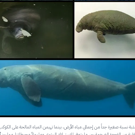
ذبة نسبة صغيرة جداً من إجمالي مياه الأرض، بينما تهيمن المياه المالحة على الكوكب
نة عن الفجوة الضخمة بين ما يتوفر للاستهلاك البشري وما يملأ محيطاتنا، مما يبرز 