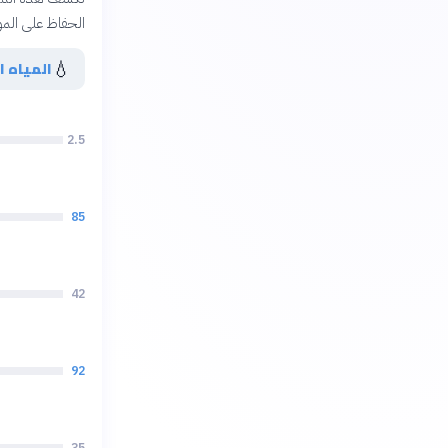
الحفاظ على الموار
💧
المياه ا
2.5
85
42
92
35