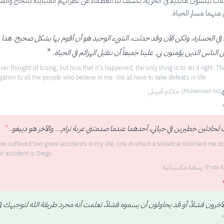
لات نيلسون مانديلا في الحرية، يكشف لنا العظماء عن نظراتهم المتباينة للنجاح والف
نهما مسار الحياة.
داً في الخسارة، ولكن الآن وقد حدثت، الشيء الوحيد هو أن أقوم بها بشكل صحيح. هذا
"
 الناس الذين يؤمنون بي. علينا جميعاً أن نتقبل الهزائم في الحياة.
ver thought of losing, but now that it's happened, the only thing is to do it right. T
gation to all the people who believe in me. We all have to take defeats in life.
ي
·
ملاكم أمريكي
(
Muhammad Ali
)
"
لحادثين خطيرين في حياتي، أحدهما عندما صدمتني عربة ترام... والآخر هو دييغو.
ave suffered two grave accidents in my life, one in which a streetcar knocked me d
er accident is Diego.
·
رسامة مكسيكية
(
Frida K
لآخرون فشلاً، أو قد يحاولون أن يسموه فشلاً، تعلمت أنه مجرد طريقة الله لتوجيهك ف