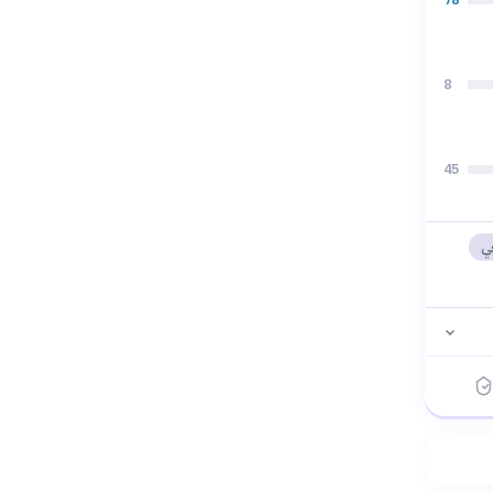
8
45
خي