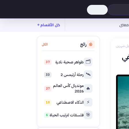
معنى
كل الأقسام
رائج
الكل
بل شهرين
في
🗂️
ظواهر صحية نادرة
37
🛰️
رحلة أرتيمس 2
33
مونديال كأس العالم
🔥
27
2026
⚡
الذكاء الاصطناعي
18
🎯
فلسفات لترتيب الحياة
6