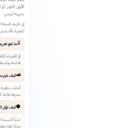
الأولى للكون أو
بديهية للزمن.
إن فهم طبيعة الز
للفيزياء الأساسي
⏳
ما هو تعريف
في الفيزياء ا
قياسه بواسطة 
🚄
كيف غيرت 
أدخلت نظرية ا
بسرعة عالية. 
⚫
كيف تؤثر ا
تتنبأ النسبية 
زمنيًا. هذا يع