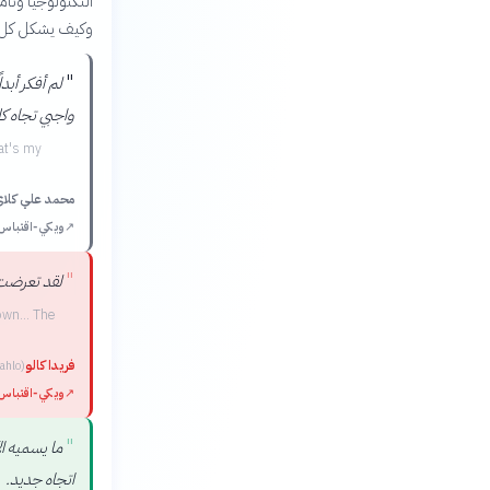
التكنولوجيا وتأم
وكيف يشكل كل م
"
لم أفكر أب
واجبي تجاه كل
hat's my
محمد علي كلا
↗
ويكي‑اقتباس
"
لقد تعرضت 
own... The
فريدا كالو
ahlo
)
↗
ويكي‑اقتباس
"
ما يسميه ا
"
اتجاه جديد.