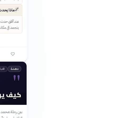
🌌
ماذا يحدث
عند أفق حدث ال
يتجمد في مكان
"
اقتب
دهشة
كيف يرى
بين رحلة محمد عل