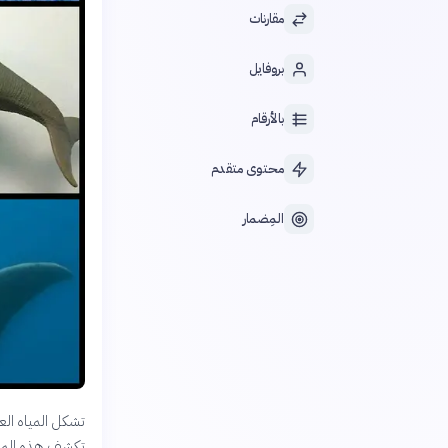
مقارنات
بروفايل
بالأرقام
محتوى متقدم
المِضمار
تشكل المياه الع
تكشف هذه المقار