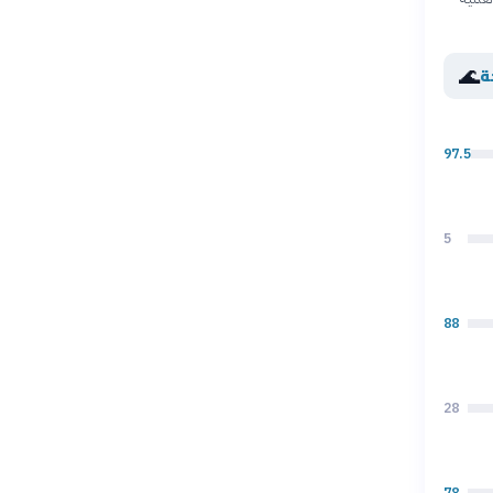
🌊
ة
97.5
5
88
28
78