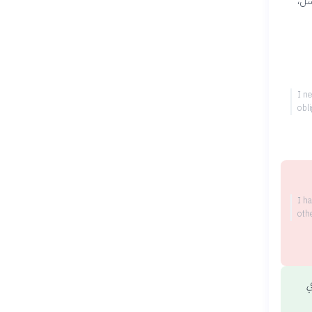
شل،
I ne
obli
I h
oth
ي