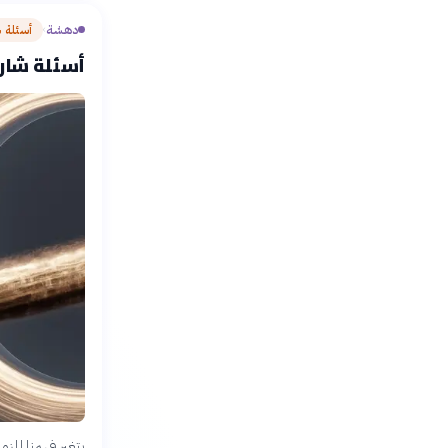
دهشة
أسئلة 
›
أسئلة شارح
يتغير فهمنا للزم