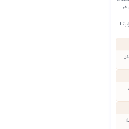
غير
راكنا
مكن
ًا