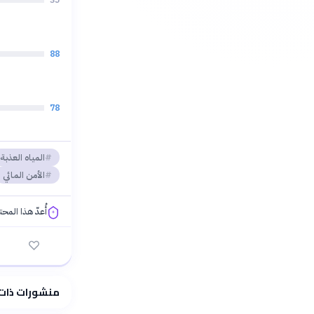
88
78
المياه العذبة
الأمن المائي
أُعدّ هذا المح
فلسفتنا المعرفية
منشورات ذات