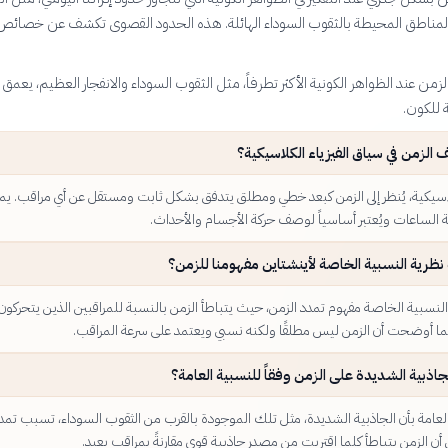
 المناطق المحيطة بالثقوب السوداء الهائلة. هذه الحدود القصوى تكشف عن خصائص 
من عند الظواهر الكونية الأكثر تطرفاً، مثل الثقوب السوداء والانفجار العظيم، يعمق إد
ة للكون.
 الزمن في سياق الفيزياء الكلاسيكية؟
لكلاسيكية، يُنظر إلى الزمن كبعد خطي ومطلق يتدفق بشكل ثابت ومستقل عن أي مراقب. ي
الساعات ويُعتبر أساسياً لوصف حركة الأجسام والأحداث.
نظرية النسبية الخاصة لأينشتاين مفهومنا للزمن؟
لنسبية الخاصة مفهوم تمدد الزمن، حيث يتباطأ الزمن بالنسبة للمراقبين الذين يتحركون
كما أوضحت أن الزمن ليس مطلقًا ولكنه نسبي ويعتمد على سرعة المراقب.
لجاذبية الشديدة على الزمن وفقاً للنسبية العامة؟
العامة بأن الجاذبية الشديدة، مثل تلك الموجودة بالقرب من الثقوب السوداء، تسبب تمدد
ني أن الزمن يتباطأ كلما اقتربت من مصدر جاذبية قوي مقارنةً بمراقب بعيد.