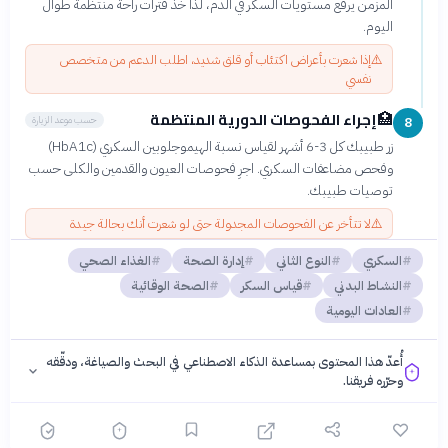
المزمن يرفع مستويات السكر في الدم، لذا خذ فترات راحة منتظمة طوال
اليوم.
⚠️
إذا شعرت بأعراض اكتئاب أو قلق شديد، اطلب الدعم من متخصص
نفسي
إجراء الفحوصات الدورية المنتظمة
🏥
حسب موعد الزيارة
8
زر طبيبك كل 3-6 أشهر لقياس نسبة الهيموجلوبين السكري (HbA1c)
وفحص مضاعفات السكري. اجرِ فحوصات العيون والقدمين والكلى حسب
توصيات طبيبك.
⚠️
لا تتأخر عن الفحوصات المجدولة حتى لو شعرت أنك بحالة جيدة
السكري
النوع الثاني
إدارة الصحة
الغذاء الصحي
النشاط البدني
قياس السكر
الصحة الوقائية
العادات اليومية
أُعدّ هذا المحتوى بمساعدة الذكاء الاصطناعي في البحث والصياغة، ودقّقه
وحرّره فريقنا.