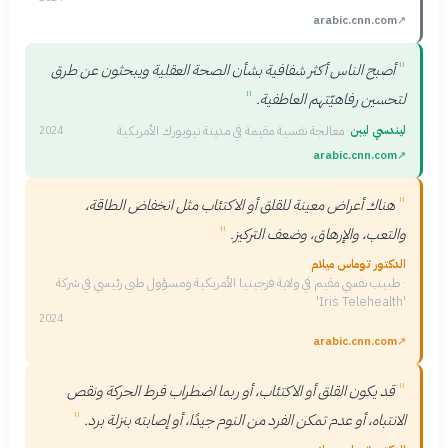
arabic.cnn.com
↗
"
أصبح الناس أكثر شفافية بشأن الصحة العقلية ويبحثون عن طرق
"
لتحسين رفاهيّتهم العاطفية.
ليندسي ليبن
·
معالجة نفسية مقيمة في مدينة نيويورك الأمريكية
2024
arabic.cnn.com
↗
"
هناك أعراض معينة للقلق أو الاكتئاب مثل انخفاض الطاقة،
"
والتعب، والإرهاق، وضعف التركيز.
الدكتور توماس ميلام
·
طبيب نفسي مقيم في ولاية فرجينيا الأمريكية ومسؤول طبي رئيسي في شركة
'Iris Telehealth'
2024
arabic.cnn.com
↗
"
قد يكون القلق أو الاكتئاب، أو ربما اضطراب فرط الحركة ونقص
"
الانتباه، أو عدم تمكن الفرد من النوم جيدًا، أو إصابته بنزلة برد.