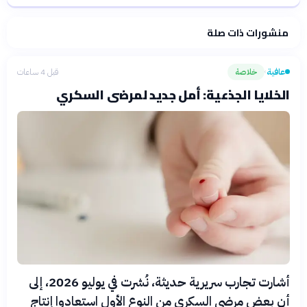
منشورات ذات صلة
فلسفتنا المعرفية
·
سياسة الذكاء الاصطناعي
عافية
خلاصة
قبل 4 ساعات
›
الخلايا الجذعية: أمل جديد لمرضى السكري
أشارت تجارب سريرية حديثة، نُشرت في يوليو 2026، إلى
أن بعض مرضى السكري من النوع الأول استعادوا إنتاج