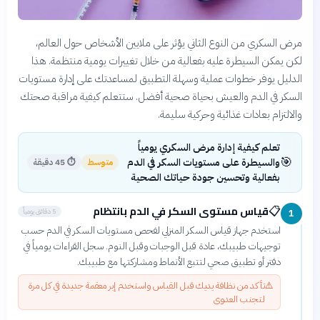
مرض السكري من النوع الثاني يؤثر على ملايين الأشخاص حول العالم،
لكن يمكن السيطرة عليه بفعالية من خلال تغييرات يومية منتظمة. هذا
الدليل يوفر خطوات عملية وسهلة التطبيق لمساعدتك على إدارة مستويات
السكر في الدم والعيش بحياة صحية أفضل. ستتعلم كيفية مراقبة صحتك
والالتزام بعادات غذائية وحركية سليمة.
تعلم كيفية إدارة مرض السكري يومياً
🎯
والسيطرة على مستويات السكر في الدم
متوسط
⏱
45 دقيقة
بفعالية وتحسين جودة حياتك الصحية
قياس مستوى السكر في الدم بانتظام
📋
5 دقائق يومياً
1
استخدم جهاز قياس السكر المنزلي لفحص مستويات السكر في الدم حسب
توجيهات طبيبك، عادة قبل الوجبات وقبل النوم. سجل القراءات يومياً في
دفتر أو تطبيق صحي لتتبع الأنماط ومشاركتها مع طبيبك.
⚠️
تأكد من نظافة يديك قبل القياس واستخدم إبر معقمة جديدة في كل مرة
لتجنب العدوى