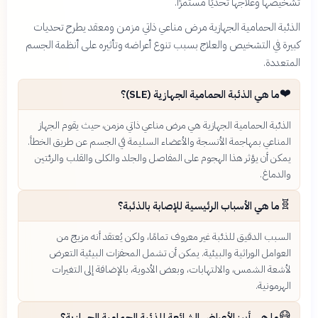
تشخيصها وعلاجها تحديًا مستمرًا.
الذئبة الحمامية الجهازية مرض مناعي ذاتي مزمن ومعقد يطرح تحديات
كبيرة في التشخيص والعلاج بسبب تنوع أعراضه وتأثيره على أنظمة الجسم
المتعددة.
❤️
ما هي الذئبة الحمامية الجهازية (SLE)؟
الذئبة الحمامية الجهازية هي مرض مناعي ذاتي مزمن، حيث يقوم الجهاز
المناعي بمهاجمة الأنسجة والأعضاء السليمة في الجسم عن طريق الخطأ.
يمكن أن يؤثر هذا الهجوم على المفاصل والجلد والكلى والقلب والرئتين
والدماغ.
🧬
ما هي الأسباب الرئيسية للإصابة بالذئبة؟
السبب الدقيق للذئبة غير معروف تمامًا، ولكن يُعتقد أنه مزيج من
العوامل الوراثية والبيئية. يمكن أن تشمل المحفزات البيئية التعرض
لأشعة الشمس، والالتهابات، وبعض الأدوية، بالإضافة إلى التغيرات
الهرمونية.
😷
ما هي أبرز الأعراض الشائعة للذئبة الحمامية الجهازية؟