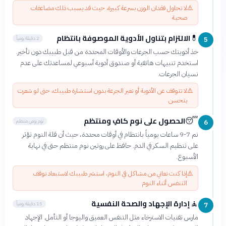
⚠️
لا تحاول فقدان الوزن بسرعة كبيرة، حيث قد يسبب ذلك مضاعفات
صحية
الالتزام بتناول الأدوية الموصوفة بانتظام
💊
2 دقيقة يومياً
5
خذ أدويتك حسب الجرعات والأوقات المحددة من قبل طبيبك دون تأخير.
استخدم تنبيهات هاتفية أو صندوق أدوية أسبوعي لمساعدتك على عدم
نسيان الجرعات.
⚠️
لا تتوقف عن الأدوية أو تغير الجرعة بدون استشارة طبيبك، حتى لو شعرت
بتحسن
الحصول على نوم كافٍ ومنتظم
😴
نوم يومي منتظم
6
نم 7-9 ساعات يومياً بانتظام في أوقات محددة، حيث أن قلة النوم تؤثر
على تنظيم السكر في الدم. حافظ على روتين نوم منتظم حتى في نهاية
الأسبوع.
⚠️
إذا كنت تعاني من مشاكل في النوم، استشر طبيبك لاستبعاد توقف
التنفس أثناء النوم
إدارة الإجهاد والصحة النفسية
🧘
15 دقيقة يومياً
7
مارس تقنيات الاسترخاء مثل التنفس العميق واليوجا أو التأمل. الإجهاد