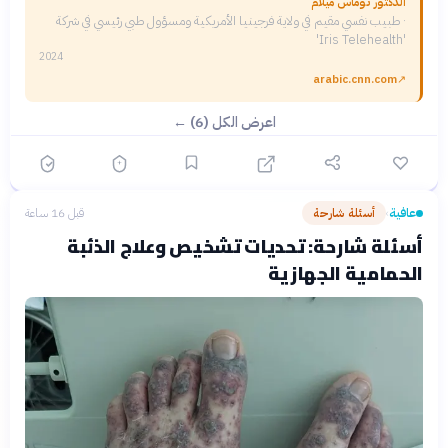
الدكتور توماس ميلام
·
طبيب نفسي مقيم في ولاية فرجينيا الأمريكية ومسؤول طبي رئيسي في شركة
'Iris Telehealth'
2024
arabic.cnn.com
↗
اعرض الكل (6) ←
عافية
أسئلة شارحة
قبل 16 ساعة
›
أسئلة شارحة: تحديات تشخيص وعلاج الذئبة
الحمامية الجهازية