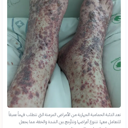
تعد الذئبة الحمامية الجهازية من الأمراض المزمنة التي تتطلب فهماً عميقاً
للتعامل معها. تتنوع أعراضها وتتأرجح بين الشدة والخفة، مما يجعل