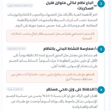
اتباع نظام غذائي متوازن قليل
2
🥗
10 دقائق للتخطيط اليومي
السكريات
اختر الأطعمة الغنية بالألياف مثل الخضروات والحبوب الكاملة والبروتينات
الصحية. تجنب السكريات البسيطة والمشروبات الغازية والأطعمة
المعالجة. اقسم وجباتك على عدة حصص صغيرة موزعة على اليوم.
⚠️
استشر اختصاصي تغذية مسجل لتصميم نظام غذائي مناسب لحالتك
الصحية
ممارسة النشاط البدني بانتظام
🚴
30-45 دقيقة يومياً
3
قم بنشاط بدني معتدل مثل المشي السريع لمدة 30 دقيقة يومياً على
الأقل، أو مارس تمارين المقاومة 3 مرات أسبوعياً. النشاط يساعد الجسم
على استخدام الإنسولين بكفاءة أعلى.
⚠️
تحقق مع طبيبك قبل بدء برنامج تمارين جديد، خاصة إذا كنت تعاني من
مضاعفات صحية أخرى
الحفاظ على وزن صحي مستقر
⚖️
5 دقائق أسبوعياً
4
فقدان الوزن الزائد حتى لو كان بنسبة 5-10% يحسن من حساسية الجسم
للإنسولين بشكل ملحوظ. راقب وزنك أسبوعياً وتحدث مع طبيبك عن
أهداف واقعية وآمنة.