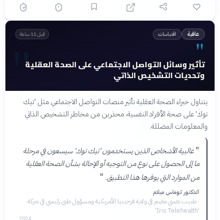
اقتباسات
عافية
قبل 11 ساعة
"
"
تأثير وسائل التواصل الاجتماعي على الصحة العقلية
وتحديات التشخيص الذاتي
يتناول خبراء الصحة العقلية تأثير منصات التواصل الاجتماعي مثل 'تيك
توك' على صحة الأفراد النفسية، محذرين من مخاطر التشخيص الذاتي
والمعلومات المضللة.
"
غالبية الأشخاص الذين يستخدمون 'تيك توك' سيسعون في مرحلة
ما إلى الحصول على نوع من التوجيه أو الإحالة بشأن الصحة العقلية
"
من الموارد التي يوفرها هذا التطبيق.
الدكتور توماس ميلام
·
طبيب نفسي مقيم في ولاية فرجينيا الأمريكية ومسؤول طبي رئيسي في شركة
'Iris Telehealth'
2024