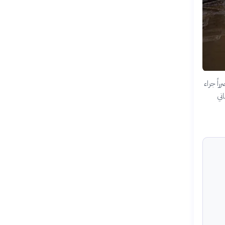
اً جراء
مباني