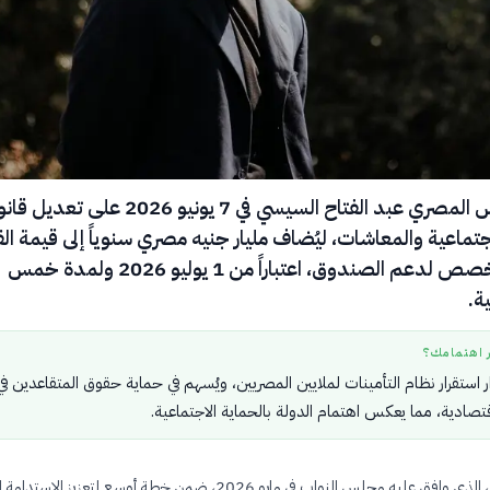
صادق الرئيس المصري عبد الفتاح السيسي في 7 يونيو 2026 على تعد
اجتماعية والمعاشات، ليُضاف مليار جنيه مصري سنوياً إلى قيمة ا
السنوي المخصص لدعم الصندوق، اعتباراً من 1 يوليو 2026 ولمدة خمس
ة.
ر اهتمامك؟
رار استقرار نظام التأمينات لملايين المصريين، ويُسهم في حماية حقوق المتقاعدين 
قتصادية، مما يعكس اهتمام الدولة بالحماية الاجتماعية.
يأتي هذا التعديل، الذي وافق عليه مجلس النواب في مايو 2026، ضمن خطة أوسع لتعزيز الا