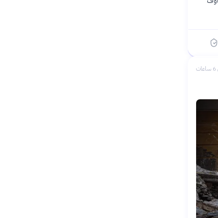
اوف
ات