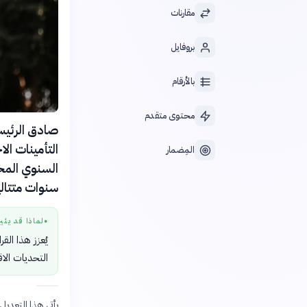
مقارنات
بروفايل
بالأرقام
محتوى متقدم
التأمينات ال
المِضمار
سنوات متتالي
لماذا قد يثي
●
يُعزز هذا الق
التحديات الا