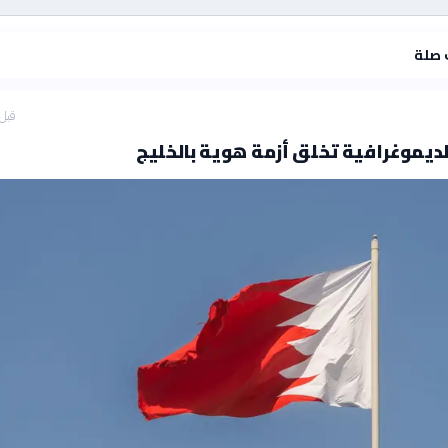
 صلة
قبل 3 ساع
لديموغرافية تخلق أزمة هوية بالخليج