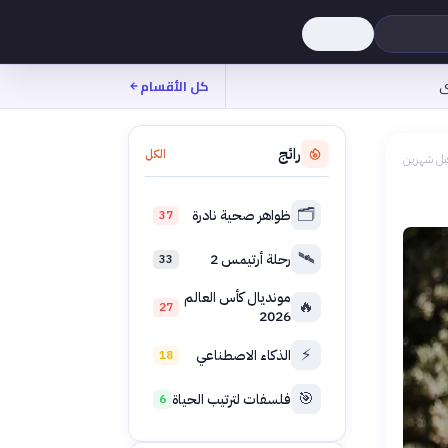
ى
كل الأقسام
رائج
الكل
بل شهرين
🗂️
ظواهر صحية نادرة
37
🛰️
رحلة أرتيمس 2
33
مونديال كأس العالم
🔥
27
2026
⚡
الذكاء الاصطناعي
18
🎯
فلسفات لترتيب الحياة
6