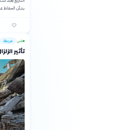
السريع يعيد تشك
بشأن الحفاظ على
ناس
خريطة
›
تأثير الزلزا