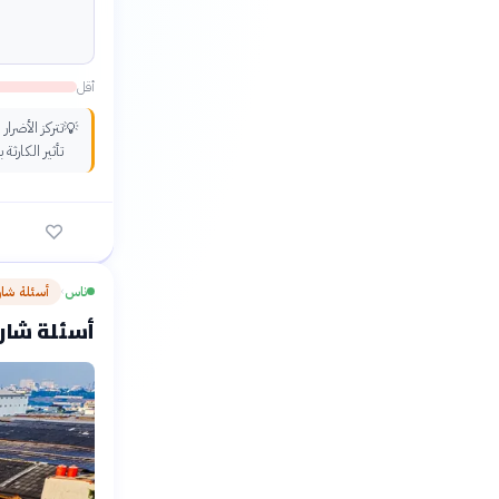
أقل
تتركز الأضرا
💡
تأثير الكارث
ناس
أسئلة شا
›
أسئلة شارح