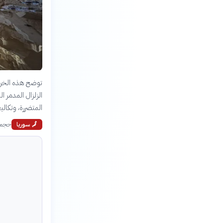
توضح هذه الخريطة
المتضررة، وتكاليف
حجم ا
🗾
سوريا