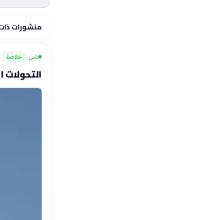
منشورات ذات
ناس
خلاصة
›
التحولات ا