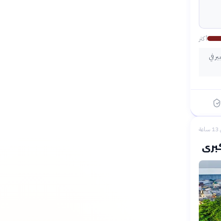
أكثر
ر في
عة
كبرى