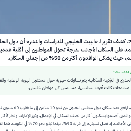
في مايو 2026، كشف تقرير لـ «البيت الخليجي للدراسات والنشر» أن دول الخ
 على السكان الأجانب لدرجة تحوّل المواطنين إلى أقلية عددية
 يشكل الوافدون أكثر من 50% من إجمالي السكان.
ر اهتمامك؟
لجذري في التركيبة السكانية يثير تساؤلات حيوية حول مستقبل الهوية الوطنية والق
في مجتمعات كانت تُعرف بتجانسها، مما يمس كل مواطن خليجي.
خلال نصف قرن، ارتفع عدد سكان دول مجلس التعاون من نحو 10 
الوافدين أصبحوا يشكلون أكثر من نصف السكان في الإجمال. وتبرز الإمارات وقطر كأكثر
العالم اعتمادًا على الأجانب، إذ تصل نسبتهم إلى قرابة 90%، بينما تبلغ نحو 70% في الكويت