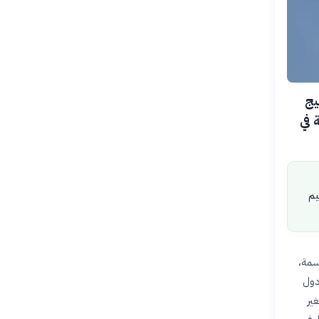
ليج
 في
يم
ملايين إلى ما يقارب 60 مليون نسمة،
 دول
. هذا التغير