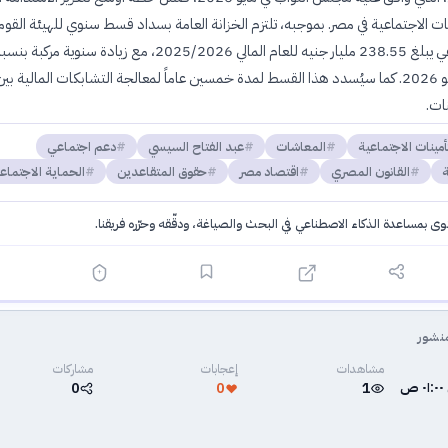
ات الاجتماعية في مصر. بموجبه، تلتزم الخزانة العامة بسداد قسط سنوي للهيئة القوم
اعتباراً من 1 يوليو 2026. كما سيُسدد هذا القسط لمدة خمسين عاماً لمعالجة التشابكات المالية ب
ات.
تأمينات الاجتماعية
المعاشات
عبد الفتاح السيسي
دعم اجتماعي
ة
القانون المصري
اقتصاد مصر
حقوق المتقاعدين
الحماية الاجتماع
توى بمساعدة الذكاء الاصطناعي في البحث والصياغة، ودقّقه وحرّره فريقنا.
·
سياسة الذكاء الاصطناعي
نشور
مشاهدات
إعجابات
مشاركات
0
0
1