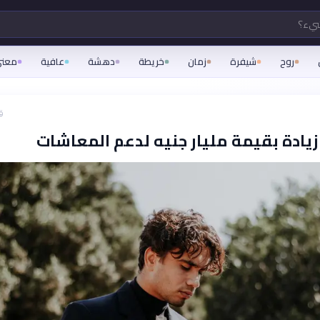
شيء؟
روح
شيفرة
زمان
خريطة
دهشة
عافية
معن
ق
 زيادة بقيمة مليار جنيه لدعم المعاشات