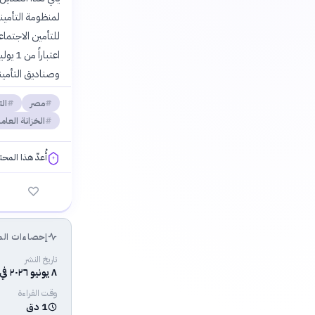
لمنظومة التأمين
وصناديق التأمين
مصر
ال
الخزانة العام
أُعدّ هذا المح
فلسفتنا المعرفية
إحصاءات الم
تاريخ النشر
٨ يونيو ٢٠٢٦ في ٠١:٠٠ ص
وقت القراءة
1 دق