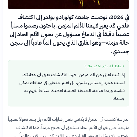
في 2026، توصلت جامعة كولورادو بولدر إلى اكتشاف
علمي قد يغير فهمنا للألم المزمن. باحثون رصدوا مساراً
عصبياً دقيقاً في الدماغ مسؤول عن تحول الألم الحاد إلى
حالة مزمنة—وهو الفارق الذي يحول ألماً عادياً إلى سجن
جسدي.
لماذا قد يثير اهتمامك؟
●
إذا كنت تعاني من ألم مزمن، فهذا الاكتشاف يعني أن معاناتك
ليست مجرد إحساس نفسي، بل تغيير حقيقي في دماغك يمكن
قياسه وربما علاجه. الحقيقة العلمية تعطيك سلاحاً يفهم به
جسدك.
الدراسة كشفت أن الدماغ لا يكتفي بنقل إشارات الألم؛ بل ينفذ تحولاً عصبياً
منهجياً حين يقرر أن الألم الحاد يستحق أن يصبح مزمناً. هذا الاكتشاف
يشرح حالات مثل الفيبروميالغيا، وهي حالة يشكو منها ملايين عالمياً من