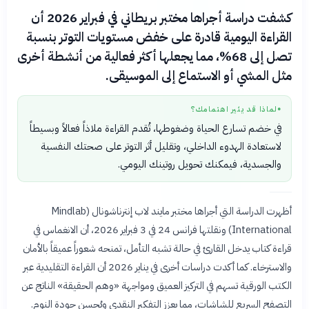
كشفت دراسة أجراها مختبر بريطاني في فبراير 2026 أن
القراءة اليومية قادرة على خفض مستويات التوتر بنسبة
تصل إلى 68%، مما يجعلها أكثر فعالية من أنشطة أخرى
مثل المشي أو الاستماع إلى الموسيقى.
لماذا قد يثير اهتمامك؟
●
في خضم تسارع الحياة وضغوطها، تُقدم القراءة ملاذاً فعالاً وبسيطاً
لاستعادة الهدوء الداخلي، وتقليل أثر التوتر على صحتك النفسية
والجسدية، فيمكنك تحويل روتينك اليومي.
أظهرت الدراسة التي أجراها مختبر مايند لاب إنترناشونال (Mindlab
International) ونقلتها فرانس 24 في 3 فبراير 2026، أن الانغماس في
قراءة كتاب يدخل القارئ في حالة تشبه التأمل، تمنحه شعوراً عميقاً بالأمان
والاسترخاء. كما أكدت دراسات أخرى في يناير 2026 أن القراءة التقليدية عبر
الكتب الورقية تسهم في التركيز العميق ومواجهة «وهم الحقيقة» الناتج عن
التصفح السريع للشاشات، مما يعزز التفكير النقدي ويُحسن جودة النوم.