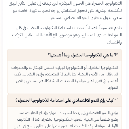
التكنولوجيا الخضراء هي الحلول المبتكرة التي تهدف إلى تقليل التأثير البيئي
للأنشطة البشرية. لكن تحقيق استدامتها يواجه تحديات كبيرة، خاصة مع
سعي الدول لتحقيق النمو الاقتصادي المستمر.
نقدم هنا شرحاً تفصيلياً لتحديات استدامة التكنولوجيا الخضراء في ظل
النمو الاقتصادي المتسارع، وهو موضوع بالغ الأهمية لمستقبل الكوكب
واقتصاده.
🌱
ما هي التكنولوجيا الخضراء وما أهميتها؟
التكنولوجيا الخضراء، أو التكنولوجيا البيئية، تشمل الابتكارات والمنتجات
التي تقلل من الأضرار البيئية، مثل الطاقة المتجددة وإدارة النفايات. تكمن
أهميتها في قدرتها على مواجهة التحديات البيئية كالتغير المناخي ونقص
الموارد.
📈
كيف يؤثر النمو الاقتصادي على استدامة التكنولوجيا الخضراء؟
يؤدي النمو الاقتصادي إلى زيادة استهلاك الموارد وإنتاج النفايات، مما
يضع ضغطاً على البنية التحتية للتكنولوجيا الخضراء. كما أن التكاليف
الأولية المرتفعة لهذه التقنيات قد تعيق تبنيها على نطاق واسع في الدول