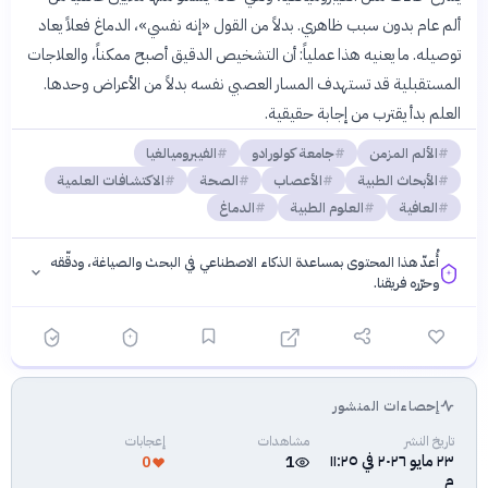
ألم عام بدون سبب ظاهري. بدلاً من القول «إنه نفسي»، الدماغ فعلاً يعاد
توصيله. ما يعنيه هذا عملياً: أن التشخيص الدقيق أصبح ممكناً، والعلاجات
المستقبلية قد تستهدف المسار العصبي نفسه بدلاً من الأعراض وحدها.
العلم بدأ يقترب من إجابة حقيقية.
الألم المزمن
جامعة كولورادو
الفيبروميالغيا
الأبحاث الطبية
الأعصاب
الصحة
الاكتشافات العلمية
العافية
العلوم الطبية
الدماغ
أُعدّ هذا المحتوى بمساعدة الذكاء الاصطناعي في البحث والصياغة، ودقّقه
وحرّره فريقنا.
إحصاءات المنشور
فلسفتنا المعرفية
·
سياسة الذكاء الاصطناعي
تاريخ النشر
مشاهدات
إعجابات
٢٣ مايو ٢٠٢٦ في ١١:٢٥
0
1
م