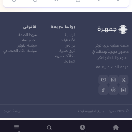
روابط سريعة
قانوني
الرئيسية
شروط الخدمة
الأكثر قراءة
الخصوصية
من نحن
سياسة الكوكيز
منصة معرفية عربية توفر
فريق جمهرة
سياسة الذكاء الاصطناعي
محتوى موثوقاً ومنظماً في
مكافآت جمهرة
العلوم والثقافة والفكر
اتصل بنا
قيمة المرء ما يعرفه
©
2026
جمهرة — جميع الحقوق محفوظة
مُحدَّث يوميًا