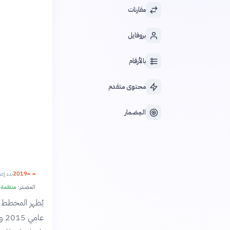
مقارنات
بروفايل
بالأرقام
محتوى متقدم
المِضمار
2019
بدء إص
المصدر:
منظمة ا
يُظهر المخطط ال