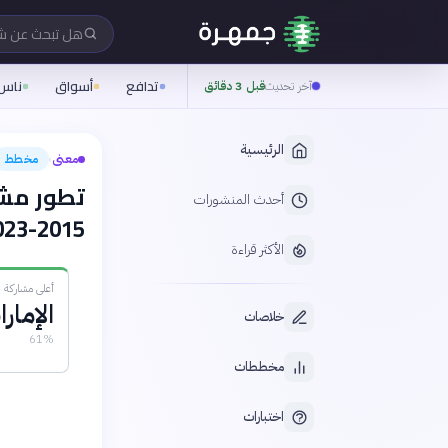
هل تبحث عن 
تدافع
أسواق
ناس
آخر تحديث
قبل 3 دقائق
الرئيسية
معنى
مخطط
›
تطور مشا
أحدث المنشورات
2015-2023
الأكثر قراءة
أعلى مشاركة (2023)
الإمار
خلاصات
61%
مخططات
اختبارات