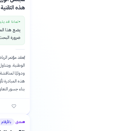
هذه التقنية 
لماذا قد يثي
●
يضع هذا المؤ
ضرورة البحث
ودوليًا لمناقشة 
هذه المبادرة تأت
بناء جسور التع
معنى
بالأرقام
›