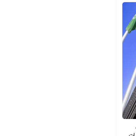
ن
كاسات