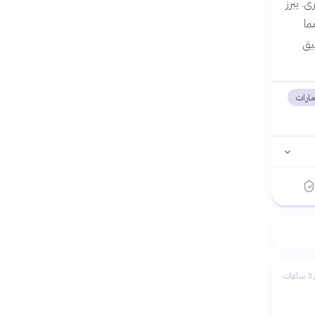
. يبرز
ما
يق
مارات
ات