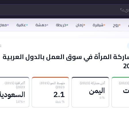
شيء؟
روح
شيفرة
زمان
خريطة
دهشة
عافية
معن
ق
ركة المرأة في سوق العمل بالدول العربية
أدنى مشاركة (2023)
متوسط النمو (2015-
أكبر قفزة (2015-
2023)
2023)
ات
اليمن
2.1
السعودية
6%
% نقطة
+14%