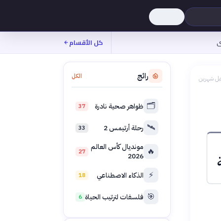
ى
كل الأقسام
رائج
الكل
بل شهرين
🗂️
ظواهر صحية نادرة
37
🛰️
رحلة أرتيمس 2
33
مونديال كأس العالم
🔥
27
2026
⚡
الذكاء الاصطناعي
18
🎯
فلسفات لترتيب الحياة
6