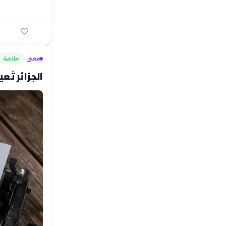
معنى
خلاصة
›
الجزائر تُع