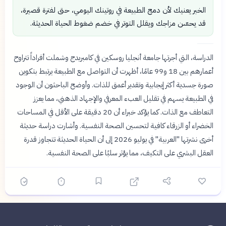
الخبر يعنيك لأن دمج الطبيعة في روتينك اليومي، حتى لفترة قصيرة،
قد يحسّن مزاجك ويقلل التوتر في خضم ضغوط الحياة الحديثة.
الدراسة، التي أجرتها جامعة أنجليا روسكين في كامبريدج وشملت أفراداً تتراوح
أعمارهم بين 18 و99 عامًا، أظهرت أن التواصل مع الطبيعة يرتبط بتكوين
صورة جسدية أكثر إيجابية وتقدير أعمق للذات. وأوضح الباحثون أن الوجود
في الطبيعة يسهم في تقليل العبء المعرفي والإجهاد الذهني، مما يعزز
التعاطف مع الذات. كما يؤكد خبراء أن 20 دقيقة على الأقل في المساحات
الخضراء أو الزرقاء كافية لتحسين الصحة النفسية. وأشارت دراسة حديثة
أخرى نشرتها "العربية" في يوليو 2026 إلى أن الحياة الحديثة تتجاوز قدرة
العقل البشري على التكيف، مما يؤثر سلبًا على الصحة النفسية.