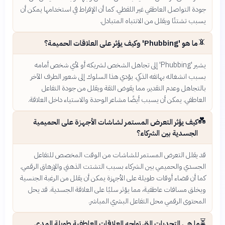
جودة التواصل العاطفي غير اللفظي. كما أن الإفراط في استخدامها يمكن أن
يسبب تشتتًا ويقلل من الانتباه المتبادل.
📵
ما هو 'Phubbing' وكيف يؤثر على العلاقات الحميمة؟
يشير 'Phubbing' إلى تجاهل الشخص لشريكه أو لأي شخص أمامه
بسبب انشغاله بهاتفه الذكي. يؤدي هذا السلوك إلى شعور الطرف الآخر
بالتجاهل وعدم التقدير، مما يقوض الثقة ويقلل من جودة التفاعل
العاطفي. يمكن أن يسبب أيضًا مشاعر الوحدة والاستياء داخل العلاقة.
💑
كيف يؤثر التعرض المستمر لشاشات الأجهزة على الحميمية
الجسدية بين الشركاء؟
قد يقلل التعرض المستمر للشاشات من الوقت المخصص للتفاعل
الجسدي والحميمي بين الشركاء بسبب التشتت الذهني والإرهاق الرقمي.
كما أن قضاء أوقات طويلة على الأجهزة يمكن أن يقلل من الرغبة الجنسية
ويخلق مسافات عاطفية، مما يؤثر سلبًا على العلاقة الجسدية. قد يحل
المحتوى الرقمي محل التفاعل البشري المباشر.
⏳
ما هي التحديات التي تواجه العلاقات العاطفية طويلة المدى