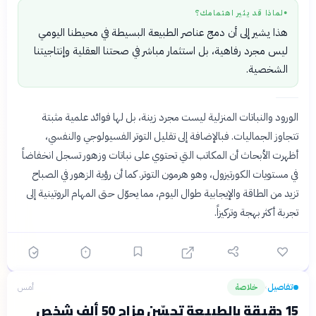
لماذا قد يثير اهتمامك؟
●
هذا يشير إلى أن دمج عناصر الطبيعة البسيطة في محيطنا اليومي
ليس مجرد رفاهية، بل استثمار مباشر في صحتنا العقلية وإنتاجيتنا
الشخصية.
الورود والنباتات المنزلية ليست مجرد زينة، بل لها فوائد علمية مثبتة
تتجاوز الجماليات. فبالإضافة إلى تقليل التوتر الفسيولوجي والنفسي،
أظهرت الأبحاث أن المكاتب التي تحتوي على نباتات وزهور تسجل انخفاضاً
في مستويات الكورتيزول، وهو هرمون التوتر. كما أن رؤية الزهور في الصباح
تزيد من الطاقة والإيجابية طوال اليوم، مما يحوّل حتى المهام الروتينية إلى
تجربة أكثر بهجة وتركيزاً.
تفاصيل
خلاصة
أمس
›
15 دقيقة بالطبيعة تحسّن مزاج 50 ألف شخص