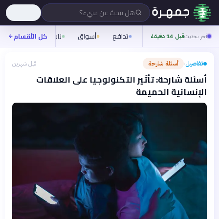
هل تبحث عن شيء؟
تدافع
أسواق
ناس
روح
كل الأقسام
شيف
آخر تحديث
قبل 14 دقيقة
تفاصيل
أسئلة شارحة
قبل شهرين
›
أسئلة شارحة: تأثير التكنولوجيا على العلاقات
الإنسانية الحميمة