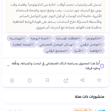
تشمل الاستراتيجيات تحديد أوقات 'خالية من التكنولوجيا' وقضاء وقت
نوعي مع الشريك دون تشتيت. يجب وضع حدود واضحة لاستخدام
الأجهزة، خاصة أثناء الوجبات أو قبل النوم. تعزيز التواصل المباشر
والأنشطة المشتركة خارج الشاشات يساعد على تقوية الروابط العاطفية.
مناقشة هذه القواعد بصراحة مع الشريك أمر ضروري.
التكنولوجيا
العلاقات الإنسانية
الحياة الزوجية
الرومانسية
التواصل الرقمي
وسائل التواصل الاجتماعي
الصحة العقلية
الرفاهية
الأسرة
المجتمع الرقمي
أُعدّ هذا المحتوى بمساعدة الذكاء الاصطناعي في البحث والصياغة، ودقّقه
وحرّره فريقنا.
منشورات ذات صلة
فلسفتنا المعرفية
·
سياسة الذكاء الاصطناعي
تفاصيل
أسئلة شارحة
قبل 5 ساعات
›