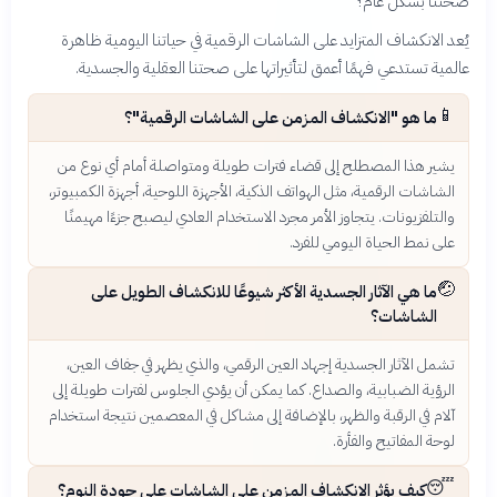
صحتنا بشكل عام؟
يُعد الانكشاف المتزايد على الشاشات الرقمية في حياتنا اليومية ظاهرة
عالمية تستدعي فهمًا أعمق لتأثيراتها على صحتنا العقلية والجسدية.
📱
ما هو "الانكشاف المزمن على الشاشات الرقمية"؟
يشير هذا المصطلح إلى قضاء فترات طويلة ومتواصلة أمام أي نوع من
الشاشات الرقمية، مثل الهواتف الذكية، الأجهزة اللوحية، أجهزة الكمبيوتر،
والتلفزيونات. يتجاوز الأمر مجرد الاستخدام العادي ليصبح جزءًا مهيمنًا
على نمط الحياة اليومي للفرد.
🤕
ما هي الآثار الجسدية الأكثر شيوعًا للانكشاف الطويل على
الشاشات؟
تشمل الآثار الجسدية إجهاد العين الرقمي، والذي يظهر في جفاف العين،
الرؤية الضبابية، والصداع. كما يمكن أن يؤدي الجلوس لفترات طويلة إلى
آلام في الرقبة والظهر، بالإضافة إلى مشاكل في المعصمين نتيجة استخدام
لوحة المفاتيح والفأرة.
😴
كيف يؤثر الانكشاف المزمن على الشاشات على جودة النوم؟