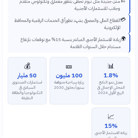
🏗️
مدن جديدة مثل نيوم تحظى بتطور معماري وتكنولوجي متقدم
وجاذب للاستثمارات الأجنبية
💳
القطاع المالي والمصرفي يشهد تطوراً في الخدمات الرقمية والمحافظ
الإلكترونية
🌍
زيادة الاستثمار الأجنبي المباشر بنسبة 15% مع توقعات بارتفاع
مستدام خلال السنوات القادمة
💰
🎫
📊
1.8%
100 مليون
50 مليار
معدل نمو الناتج
زيارة سياحية متوقعة
استثمارات الصندوق
المحلي الإجمالي في
سنوياً بحلول 2030
السيادي في
الربع الأول 2024
التكنولوجيا والطاقة
النظيفة
📈
15%
زيادة الاستثمار الأجنبي
المباشر