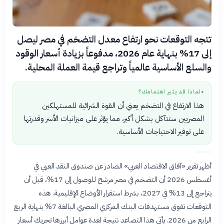
تتجه التوقعات نحو ارتفاع معدل التضخم في مصر ليصل
إلى 17% بنهاية عام 2026، مدفوعاً بزيادة أسعار الوقود
والسلع الأساسية عالمياً وتراجع قيمة العملة المحلية.
لماذا قد يثير اهتمامك؟
●
هذا الارتفاع في التضخم يعني أن القوة الشرائية للمستهلكين
المصريين ستتآكل بشكل أكبر، مما يؤثر على ميزانيات الأسر وقدرتها
على توفير الاحتياجات الأساسية.
أظهر تقرير «آفاق الاقتصاد العربي» الصادر عن صندوق النقد العربي في
أغسطس 2026 أن التضخم في مصر مرشح للوصول إلى 17%، قبل أن
يتراجع إلى 13% في 2027، بشرط استقرار الأوضاع الإقليمية. هذه
التوقعات تفوق مستهدفات البنك المركزي المصري البالغة 7% بنهاية الربع
الرابع من 2026. يأتي هذا التصاعد نتيجة لعدة عوامل أبرزها تحريك أسعار