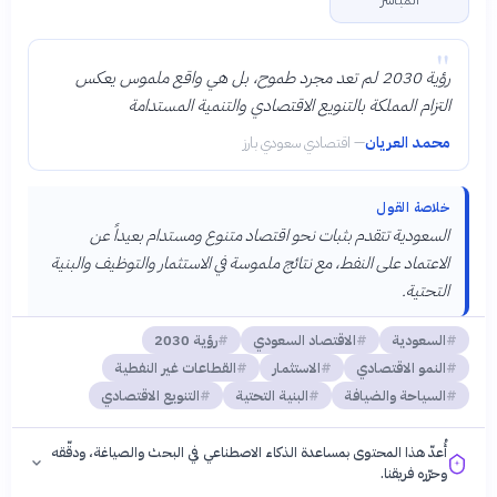
"
رؤية 2030 لم تعد مجرد طموح، بل هي واقع ملموس يعكس
التزام المملكة بالتنويع الاقتصادي والتنمية المستدامة
محمد العريان
—
اقتصادي سعودي بارز
خلاصة القول
السعودية تتقدم بثبات نحو اقتصاد متنوع ومستدام بعيداً عن
الاعتماد على النفط، مع نتائج ملموسة في الاستثمار والتوظيف والبنية
التحتية.
السعودية
الاقتصاد السعودي
رؤية 2030
النمو الاقتصادي
الاستثمار
القطاعات غير النفطية
السياحة والضيافة
البنية التحتية
التنويع الاقتصادي
أُعدّ هذا المحتوى بمساعدة الذكاء الاصطناعي في البحث والصياغة، ودقّقه
وحرّره فريقنا.