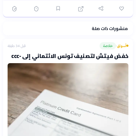
منشورات ذات صلة
فلسفتنا المعرفية
·
سياسة الذكاء الاصطناعي
أسواق
خلاصة
قبل 34 دقيقة
›
خفض فيتش لتصنيف تونس الائتماني إلى -ccc