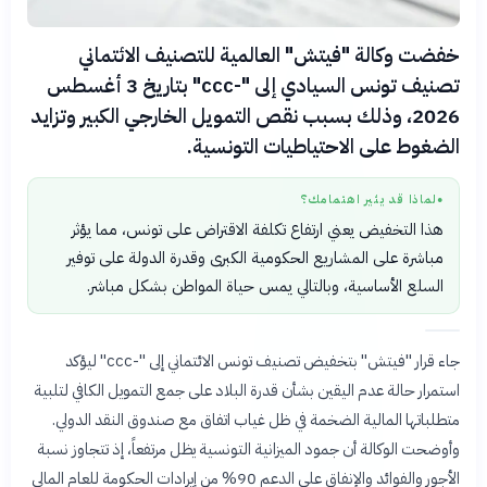
خفضت وكالة "فيتش" العالمية للتصنيف الائتماني
تصنيف تونس السيادي إلى "-ccc" بتاريخ 3 أغسطس
2026، وذلك بسبب نقص التمويل الخارجي الكبير وتزايد
الضغوط على الاحتياطيات التونسية.
لماذا قد يثير اهتمامك؟
●
هذا التخفيض يعني ارتفاع تكلفة الاقتراض على تونس، مما يؤثر
مباشرة على المشاريع الحكومية الكبرى وقدرة الدولة على توفير
السلع الأساسية، وبالتالي يمس حياة المواطن بشكل مباشر.
جاء قرار "فيتش" بتخفيض تصنيف تونس الائتماني إلى "-ccc" ليؤكد
استمرار حالة عدم اليقين بشأن قدرة البلاد على جمع التمويل الكافي لتلبية
متطلباتها المالية الضخمة في ظل غياب اتفاق مع صندوق النقد الدولي.
وأوضحت الوكالة أن جمود الميزانية التونسية يظل مرتفعاً، إذ تتجاوز نسبة
الأجور والفوائد والإنفاق على الدعم 90% من إيرادات الحكومة للعام المالي