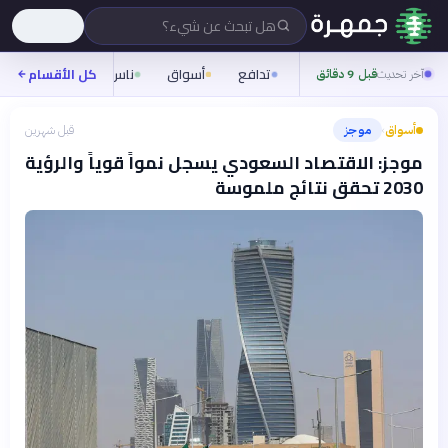
هل تبحث عن شيء؟
تدافع
أسواق
ناس
روح
كل الأقسام
شيفر
آخر تحديث
قبل 9 دقائق
أسواق
موجز
قبل شهرين
›
موجز: الاقتصاد السعودي يسجل نمواً قوياً والرؤية
2030 تحقق نتائج ملموسة