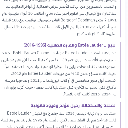
واتصلت بالمصورين من الهاتف الأصفر لعرض خدماتها. في أواخر الثمانينيات،
بعد تعاون مع كيميائي على تطوير أحمر شفاه مثالي، أطلقت 10 ألوان طبيعية عام
1991 في متجر Bergdorf Goodman الفاخر بنيويورك. توقعت بيع 100 قطعة
شهرياً، لكنها باعت 100 في اليوم الأول فقط، مما أحدث ثورة في صناعة الجمال
بمفهوم 'الماكياج بلا ماكياج'.
البيع لـ Estée Lauder والفترة الذهبية (1995-2016)
عام 1995، اشترت Estée Lauder علامة Bobbi Brown Cosmetics بـ 74.5
مليون دولار، فأصبحت براون بعمر 38 سنة من أصغر النساء اللاتي بعن علاماتهن
لمجموعة عملاقة. احتفظت براون بالسيطرة الإبداعية، وانتشرت العلامة عالمياً،
بحيث كانت مسؤولة عن 10% من مبيعات Estée Lauder عام 2012.
افتتحت أول متجر متخصص في أوكلاند، نيوزيلندا عام 2011 وصاحبها مدرسة
ماكياج. لكن السنوات الأخيرة قبل استقالتها كانت صعبة، حيث أقرّت براون أن
عام 2014-2016 كانت 'فترة بائسة'.
المحنة والاستقالة: رحيل مؤلم وقيود قانونية
استقالت براون نهاية ديسمبر 2016 بعد اجتماع مع تنفيذيي Estée Lauder
قالت فيه أحدهم بأن العقد ملغى. لكنها وقّعت عام 1995 على بند عدم منافسة
لـ 25 سنة منعها من العودة لصناعة التجميل حتى أكتوبر 2020. قضت براون