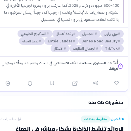
400-500 مليون دولار عام 2025. كما اعترفت براون بمرارة تجربتها الأخيرة في
الشركة، واصفة إياها بالـ 'بائسة' وقالت إن رحيلها كان 'جيداً'. يسأل المراقبون ما
إذا كانت العلامة ستعود إلى براون نفسها في المستقبل.
بوبي براون
التجميل
رائدة أعمال
الماكياج الطبيعي
Jones Road Beauty
Estée Lauder
نمط الحياة
TikTok
الجمال النظيف
الابتكار
أُعدّ هذا المحتوى بمساعدة الذكاء الاصطناعي في البحث والصياغة، ودقّقه وحرّره
فريقنا.
منشورات ذات صلة
فلسفتنا المعرفية
·
سياسة الذكاء الاصطناعي
تفاصيل
معلومة مدهشة
قبل ساعة واحدة
›
الروائح تنشط الذاكرة بشكل مباشر في الدماغ