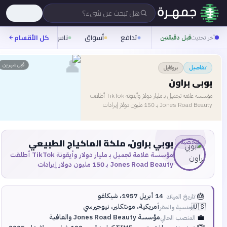
هل تبحث عن شيء؟
تدافع
أسواق
ناس
روح
كل الأقسام
شيفرة
آخر تحديث
قبل دقيقتين
👤
قبل شهرين
بروفايل
تفاصيل
بوبي براون
مؤسسة علامة تجميل بـ مليار دولار وأيقونة TikTok أطلقت
Jones Road Beauty بـ 150 مليون دولار إيرادات
بوبي براون، ملكة الماكياج الطبيعي
شخصية
مؤسسة علامة تجميل بـ مليار دولار وأيقونة TikTok أطلقت
Jones Road Beauty بـ 150 مليون دولار إيرادات
🎂
14 أبريل 1957، شيكاغو
تاريخ الميلاد
🇺🇸
أمريكية، مونتكلير، نيوجيرسي
الجنسية والمقر
💼
مؤسسة Jones Road Beauty والعافية
المنصب الحالي