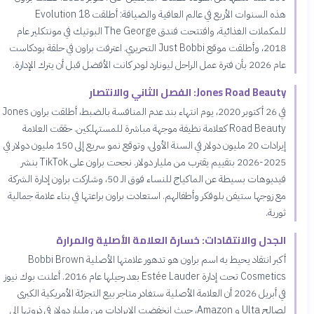
هذه السنوات الأربع في عالم العافية والضيافة: أطلقت Evolution 18
للمكملات الغذائية، وافتتحت فندق The George البوتيك في مونتكلير عام
2018، وأطلقت موقع Just Bobbi التحريري. اعترفت براون في حلقة بودكاست
عام 2026 بأن فترة عمل الراحل ليونارد لودر كانت الأفضل قبل أن يترك الإدارة.
Jones Road Beauty: الفصل الثاني والانتصار
في 26 أكتوبر 2020، يوم انتهاء بند عدم المنافسة بالضبط، أطلقت براون Jones
Road Beauty كعلامة نظيفة موجهة مباشرة للمستهلكين. حققت العلامة
إيرادات 20 مليون دولار في السنة الأولى، وتوقع نمو سريع إلى 150 مليون دولار في
2025-2026 بتقييم يقترب من مليار دولار. نجحت براون على TikTok بنشر
فيديوهات بسيطة عن الماكياج للنساء فوق الـ 50، وشاركت براون إدارة الشركة
مع زوجها ستيفن بلوفكر وأطفالهم. استعادت براون براعتها في بناء علامة جمالية
ثورية.
الجدل والانتقادات: خسارة العلامة الأصلية والمرارة
أكبر انتقاد يحيط به اسم براون هو تدهور علامتها الأصلية Bobbi Brown
Cosmetics تحت إدارة Estée Lauder بعد رحيلها عام 2016. أعلنت بوك نيوز
في أبريل 2026 أن العلامة الأصلية ستغادر متاجر بيع التجزئة الأمريكية الكبرى
لصالح Ulta و Amazon، حيث انخفضت الإيرادات من مليار دولار في ذروتها إلى