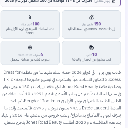
🏆
اختيرت من TIME كواحدة من 100 شخص مؤثر عام 2025
إنجاز مفاجئ
📱
💰
100
150
مليون دولار
أحمر شفاه
إيرادات Jones Road في السنة الحالية
عدد الساعات المبيعة في اليوم الأول عام
1991
🌐
📚
4
10
كتاب
سنوات (2016-2020)
كتب منشورة عن الجمال والعافية
سنوات غياب عن صناعة التجميل
قادت بوبي براون في فبراير 2026 حملة 'نساء ملهمات' مع منظمة Dress for
Success لتمكين النساء عالمياً، واستمرت في توسيع حضورها كنجمة TikTok
وصاحبة علامة Jones Road Beauty التي حققت إيرادات بـ 150 مليون دولار
في سنتها الحالية. بدأت براون رحلتها الأسطورية عام 1991 بـ 10 أحمر شفاه من
الظلال الطبيعية باعتها في يومها الأول في Bergdorf Goodman، ثم باعت
العلامة لـ Estée Lauder بـ 74.5 مليون دولار عام 1995، فأصبحت رائدة ما
يُعرّف اليوم بـ 'الماكياج بلا ماكياج'. وعقب خروجها من علامتها عام 2016 وانتهاء
بند عدم المنافسة عام 2020، أطلقت Jones Road Beauty بنجاح مذهل،