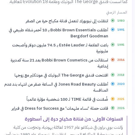
كما أسست فندق The George البوتيك وعلامة Evolution 18 للعافية.
المسار الزمني
انتقلت إلى نيويورك لتعمل فنانة مكياج حرة من الصفر
1980
أطلقت Bobbi Brown Essentials بـ 10 أحمر شفاه طبيعي في
1991
Bergdorf Goodman
باعت العلامة لـ Estée Lauder بـ 74.5 مليون دولار وأصبحت
1995
مليونيرة
استقالت من Bobbi Brown Cosmetics بعد 21 سنة كمديرة
2016
إبداعية
افتتحت فندق The George البوتيك في مونتكلير مع زوجها
2018
أطلقت Jones Road Beauty في الساعة صفر من انتهاء بند عدم
2020
المنافسة
ضُمّنت في قائمة TIME لـ 100 شخصية مؤثرة عالمياً
2025
قادت حملة 'نساء ملهمات' مع Dress for Success في فبراير
2026
السنوات الأولى: من فنانة مكياج حرة إلى أسطورة
وُلدت بوبي براون في شيكاغو عام 1957 لعائلة يهودية، وتخرّجت من كلية
إيمرسون بدرجة في الماكياج المسرحي. انتقلت إلى نيويورك عام 1980 بدون أحد،