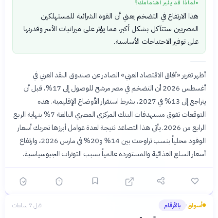
لماذا قد يثير اهتمامك؟
●
هذا الارتفاع في التضخم يعني أن القوة الشرائية للمستهلكين
المصريين ستتآكل بشكل أكبر، مما يؤثر على ميزانيات الأسر وقدرتها
على توفير الاحتياجات الأساسية.
أظهر تقرير «آفاق الاقتصاد العربي» الصادر عن صندوق النقد العربي في
أغسطس 2026 أن التضخم في مصر مرشح للوصول إلى 17%، قبل أن
يتراجع إلى 13% في 2027، بشرط استقرار الأوضاع الإقليمية. هذه
التوقعات تفوق مستهدفات البنك المركزي المصري البالغة 7% بنهاية الربع
الرابع من 2026. يأتي هذا التصاعد نتيجة لعدة عوامل أبرزها تحريك أسعار
الوقود محلياً بنسب تراوحت بين 14% و20% في مارس 2026، وارتفاع
أسعار السلع الغذائية والمستوردة عالمياً بسبب التوترات الجيوسياسية.
أسواق
بالأرقام
قبل 7 ساعات
›