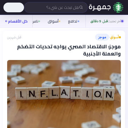
هل تبحث عن شيء؟
تدافع
أسواق
ناس
روح
كل الأقسام
شيفر
آخر تحديث
قبل 5 دقائق
أسواق
موجز
قبل شهرين
›
موجز: الاقتصاد المصري يواجه تحديات التضخم
والعملة الأجنبية