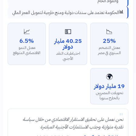
والمواد الخام
📊
الحكومة تعتمد على سندات دولية ومنح خارجية لتمويل العجز المالي
📈
💵
📉
25%
40.25 مليار
6.5%
دولار
معدل التضخم
معدل النمو
السنوي في مصر
الاقتصادي المتوقع
احتياطيات النقد
الأجنبي
🌍
19 مليار دولار
تحويلات المصريين
بالخارج سنوياً
"
نحن نعمل على تحقيق الاستقرار الاقتصادي من خلال سياسة
نقدية متوازنة وجذب الاستثمارات الأجنبية المباشرة