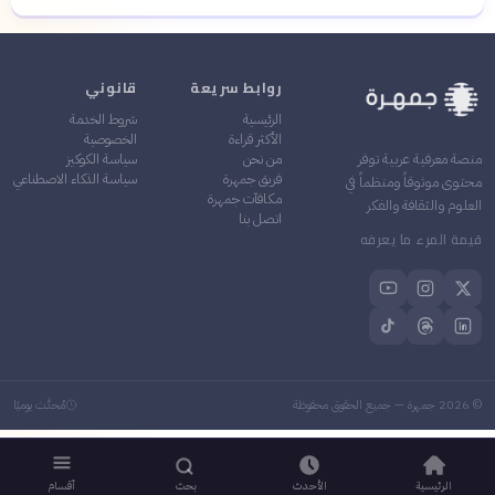
روابط سريعة
قانوني
الرئيسية
شروط الخدمة
الأكثر قراءة
الخصوصية
من نحن
سياسة الكوكيز
منصة معرفية عربية توفر
فريق جمهرة
سياسة الذكاء الاصطناعي
محتوى موثوقاً ومنظماً في
مكافآت جمهرة
العلوم والثقافة والفكر
اتصل بنا
قيمة المرء ما يعرفه
©
2026
جمهرة — جميع الحقوق محفوظة
مُحدَّث يوميًا
الرئيسية
الأحدث
بحث
أقسام