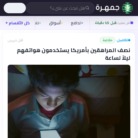
هل تبحث عن شيء؟
تدافع
أسواق
ناس
روح
كل الأقسام
شيف
آخر تحديث
قبل 15 دقيقة
تفاصيل
خلاصة
قبل شهرين
›
نصف المراهقين بأمريكا يستخدمون هواتفهم
ليلاً لساعة