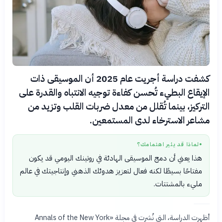
كشفت دراسة أجريت عام 2025 أن الموسيقى ذات
الإيقاع البطيء تُحسن كفاءة توجيه الانتباه والقدرة على
التركيز، بينما تُقلل من معدل ضربات القلب وتزيد من
مشاعر الاسترخاء لدى المستمعين.
لماذا قد يثير اهتمامك؟
●
هذا يعني أن دمج الموسيقى الهادئة في روتينك اليومي قد يكون
مفتاحًا بسيطًا لكنه فعال لتعزيز هدوئك الذهني وإنتاجيتك في عالم
مليء بالمشتتات.
أظهرت الدراسة، التي نُشرت في مجلة «Annals of the New York