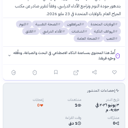
بتدهور جودة النوم وتراجع الأداء الدراسي، وفقاً لتقرير صادر عن مكتب
الجراح العام بالولايات المتحدة في 23 مايو 2026.
الولايات المتحدة
المراهقون
الصحة النفسية
النوم
الهواتف الذكية
الشاشات
الأداء الدراسي
القلق
التعب
الصحة العامة
أُعدّ هذا المحتوى بمساعدة الذكاء الاصطناعي في البحث والصياغة، ودقّقه
وحرّره فريقنا.
إحصاءات المنشور
فلسفتنا المعرفية
·
سياسة الذكاء الاصطناعي
تاريخ النشر
مشاهدات
إعجابات
٣ يونيو ٢٠٢٦ في
0
1
٠٩:٥٣ م
مشاركات
وقت القراءة
0
1 دق