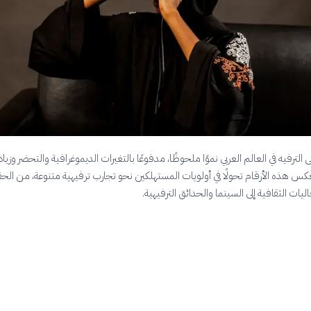
 الترفيه في العالم العربي نموًا ملحوظًا، مدفوعًا بالتغيرات الديموغرافية والتحضر وزياد
عكس هذه الأرقام تحولًا في أولويات المستهلكين نحو تجارب ترفيهية متنوعة، من الح
ليات الثقافية إلى السينما والحدائق الترفيهية.