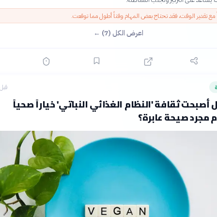
ً مع تقدير الوقت، فقد تحتاج بعض المهام وقتاً أطول مما توقعت.
اعرض الكل (7) ←
ة
قبل 3 ساع
أصبحت ثقافة 'النظام الغذائي النباتي' خياراً صحياً
م مجرد صيحة عابرة؟