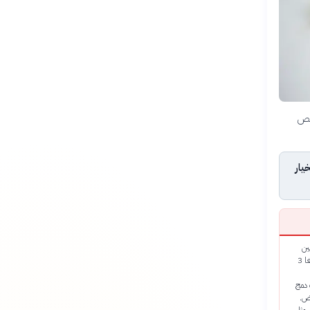
نقص
يار
ين
B12 والحديد والكالسيوم وفيتامين D وأحماض أوميغا 3
 دمج
عض.