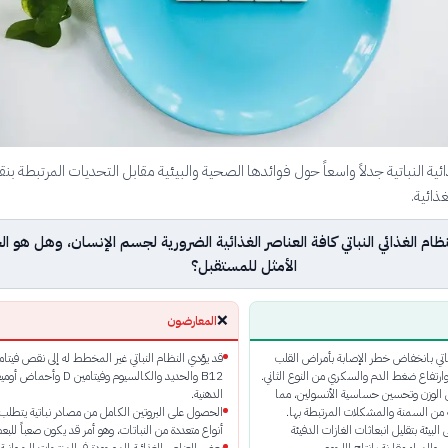
ذائية النباتية جدلاً واسعاً حول فوائدها الصحية والبيئية مقابل التحديات المرتبطة ب
ذائية.
ظام الغذائي النباتي كافة العناصر الغذائية الضرورية لجسم الإنسان، وهل هو الخ
الأمثل للمستقبل؟
❌
المعارضون
باتي بانخفاض خطر الإصابة بأمراض القلب
قد يؤدي النظام النباتي غير المخطط له إلى نقص فيتام
 وارتفاع ضغط الدم والسكري من النوع الثاني.
لوزن وتحسين حساسية الأنسولين، مما
الدهنية.
ة من السمنة والمشكلات المرتبطة بها.
الحصول على البروتين الكامل من مصادر نباتية يتطلب
ى البيئة بتقليل انبعاثات الغازات الدفيئة
أنواع متعددة من النباتات، وهو أمر قد يكون صعباً للب