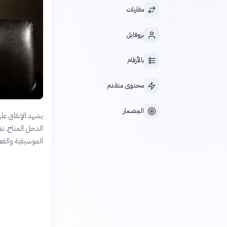
مقارنات
بروفايل
بالأرقام
محتوى متقدم
المِضمار
يشهد الإنفاق على
الدخل المتاح. ت
الموسيقية والفعا