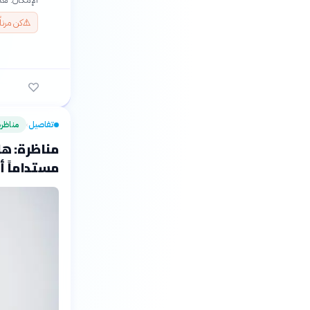
⚠️
كن مرنا
تفاصيل
مناظر
›
مناظرة: هل 
مستداماً أ