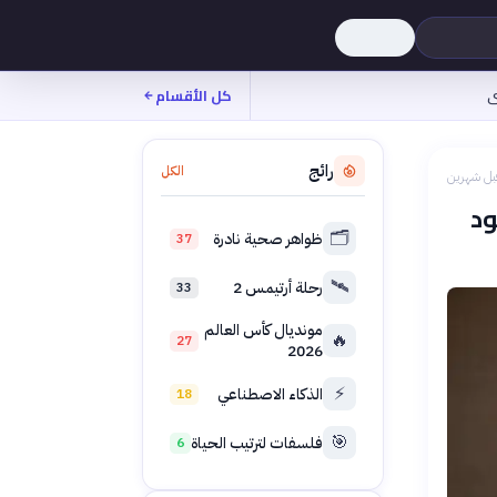
ى
كل الأقسام
رائج
الكل
بل شهرين
ود
🗂️
ظواهر صحية نادرة
37
🛰️
رحلة أرتيمس 2
33
مونديال كأس العالم
🔥
27
2026
⚡
الذكاء الاصطناعي
18
🎯
فلسفات لترتيب الحياة
6