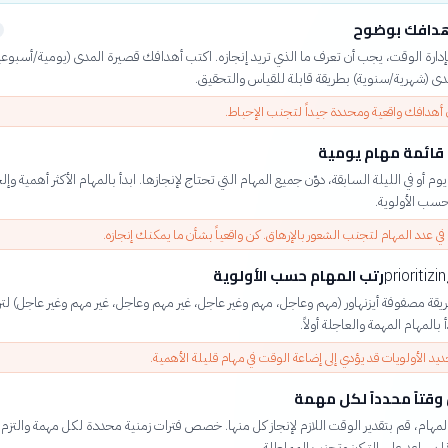
هدافك بوضوح
إدارة الوقت، يجب أن تعرف ما الذي تريد إنجازه. اكتب أهدافك قصيرة المدى (يومية/أسبوعي
دى (شهرية/سنوية) بطريقة قابلة للقياس والتحقيق.
 أهدافك واقعية ومحددة جيداً لتجنب الإحباط.
قائمة مهام يومية
يوم أو في الليلة السابقة، دوّن جميع المهام التي تحتاج لإنجازها. ابدأ بالمهام الأكثر أهمية وإلح
حسب الأولوية.
غ في عدد المهام لتجنب الشعور بالإرهاق. كن واقعياً بشأن ما يمكنك إنجازه.
رتب المهام حسب الأولوية
prioritiz
ة مصفوفة أيزنهاور (مهم وعاجل، مهم وغير عاجل، غير مهم وعاجل، غير مهم وغير عاجل) لت
بالمهام المهمة والعاجلة أولاً.
يد الأولويات قد يؤدي إلى إضاعة الوقت في مهام قليلة الأهمية.
تاً محدداً لكل مهمة
لمهام، قم بتقدير الوقت اللازم لإنجاز كل منها. خصص فترات زمنية محددة لكل مهمة والتزم ب
ا يساعد على التركيز وتجنب المماطلة.