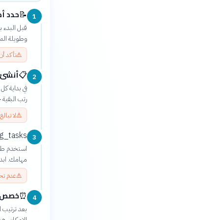
حدد أ
📝
1
قبل البدء ب
وطويلة الم
⚠️
تأكد أن
أنشئ 
📋
2
في بداية كل 
رتب البقية 
⚠️
لا تبال
ing_tasks
3
استخدم طريق
مهامك. ابدأ 
⚠️
عدم تحد
خصص وق
⏰
4
بعد ترتيب ا
الإمكان. هذ