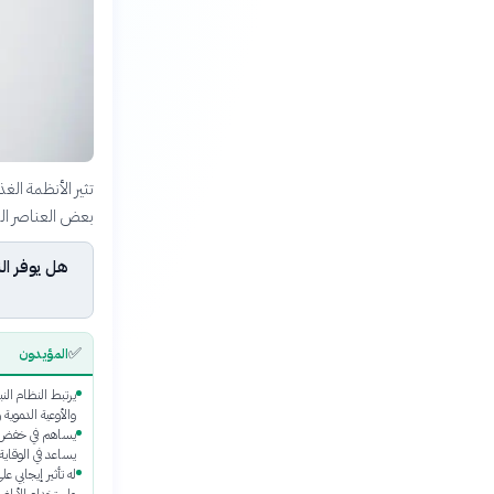
تثير الأنظمة الغ
بعض العناصر الغ
هل يوفر الن
✅
المؤيدون
يرتبط النظام الن
والأوعية الدموية
يساهم في خفض ا
يساعد في الوقاي
له تأثير إيجابي عل