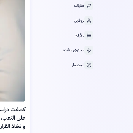
مقارنات
بروفايل
بالأرقام
محتوى متقدم
المِضمار
على التعب، ب
واتخاذ القرار