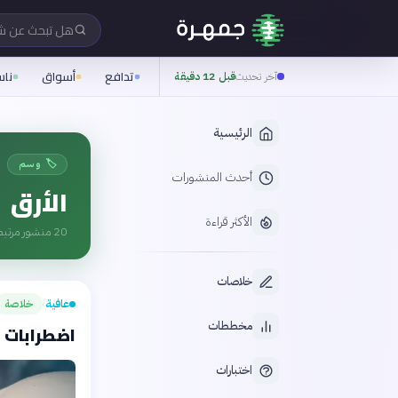
هل تبحث عن 
تدافع
أسواق
نا
آخر تحديث
قبل 12 دقيقة
الرئيسية
🏷️ وسم
أحدث المنشورات
الأرق
الأكثر قراءة
20
منشور مرتبط
خلاصات
عافية
خلاصة
›
مخططات
اضطرابات ا
اختبارات