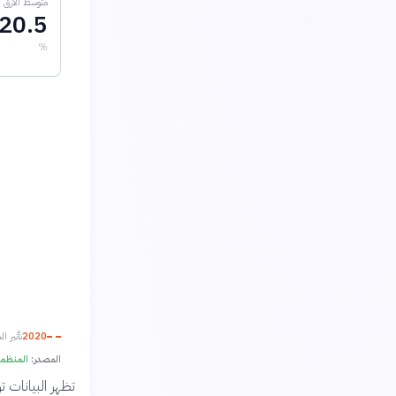
متوسط الأرق العا
20.5
%
2020
تأثير ا
المصدر:
المنظمة العال