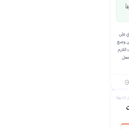
ً
وي على
عصبي. فوفقاً لـ «سكاي نيوز عربية» في 9 يونيو 2026، يمكن وضع
 اللازم
تجعل
 يومًا
ت