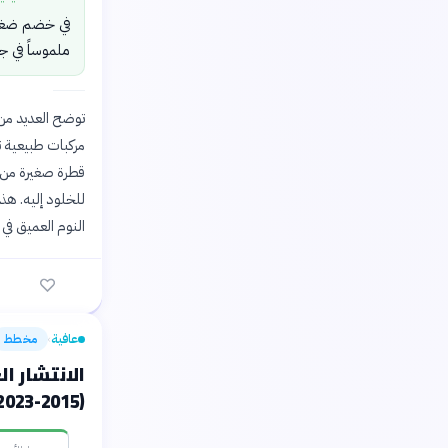
في خضم ضغوط 
ملموساً في ج
توضح العديد من 
قطرة صغيرة من زي
للخلود إليه. هذ
النوم العميق في 
عافية
مخطط
›
الانتشار ا
(2015-2023)