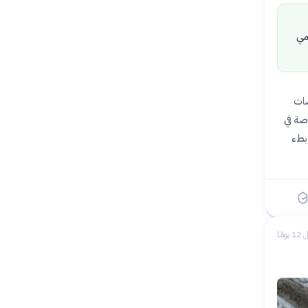
مي
فاضات
صة في
 بطء
 يومًا