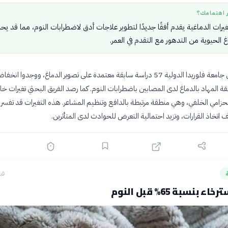
ر اهتمامك؟
يرات الدماغية يقدم أفقًا جديدًا لتطوير علاجات أدق لاضطرابات النوم، مما قد يح
 الحيوية من التدهور مع التقدم في العمر.
حلّل باحثون من جامعة فلوريدا الدولية 57 دراسة سابقة معتمدة على تصوير الدماغ، ووجدوا انخ
 المهاد بالدماغ لدى المصابين باضطرابات النوم. كما رصد الفريق البحثي تغيرات خا
حزامي الخلفي، وهي منطقة مرتبطة بالدافع وتنظيم المشاعر. هذه التغيرات قد تفسر
اتخاذ القرارات، وتزيد احتمالية التعرض للحوادث لدى المتأثرين.
قبل 12
ء بنسبة 65% قبل النوم