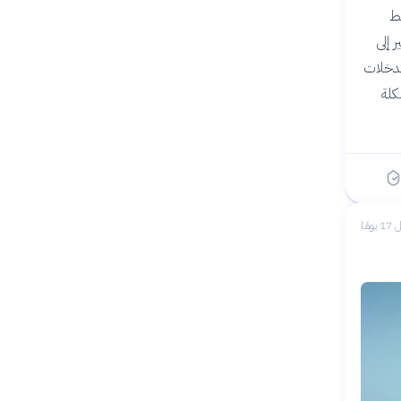
سط
 إلى
تدخلات
كلة
 يومًا