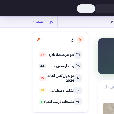
نى
كل الأقسام
رائج
الكل
🗂️
ظواهر صحية نادرة
37
🛰️
رحلة أرتيمس 2
33
مونديال كأس العالم
🔥
27
2026
بل 9 أيام
⚡
الذكاء الاصطناعي
18
🎯
فلسفات لترتيب الحياة
6