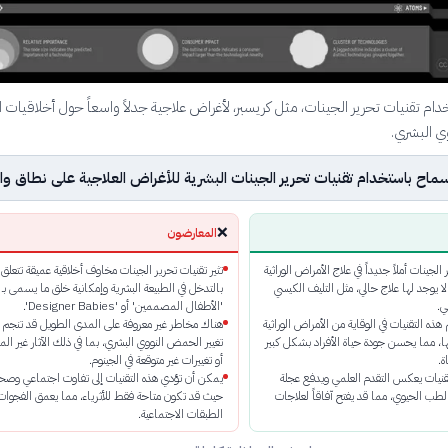
خدام تقنيات تحرير الجينات، مثل كريسبر، لأغراض علاجية جدلاً واسعاً حول أخلاقيات 
ي البشري.
اح باستخدام تقنيات تحرير الجينات البشرية للأغراض العلاجية على نطاق و
❌
المعارضون
الجينات أملاً جديداً في علاج الأمراض الوراثية
تثير تقنيات تحرير الجينات مخاوف أخلاقية عميقة تتعلق
ا يوجد لها علاج حالي، مثل التليف الكيسي
بالتدخل في الطبيعة البشرية وإمكانية خلق ما يسمى بـ
ي.
'الأطفال المصممين' أو 'Designer Babies'.
ه التقنيات في الوقاية من الأمراض الوراثية
هناك مخاطر غير معروفة على المدى الطويل قد تنجم 
ا، مما يحسن جودة حياة الأفراد بشكل كبير
تغيير الحمض النووي البشري، بما في ذلك الآثار غير ال
ة.
أو تغييرات غير متوقعة في الجينوم.
تقنيات يعكس التقدم العلمي ويدفع عجلة
يمكن أن تؤدي هذه التقنيات إلى تفاوت اجتماعي وصح
طب الحيوي، مما قد يفتح آفاقاً لعلاجات
حيث قد تكون متاحة فقط للأثرياء، مما يعمق الفجوات
الطبقات الاجتماعية.