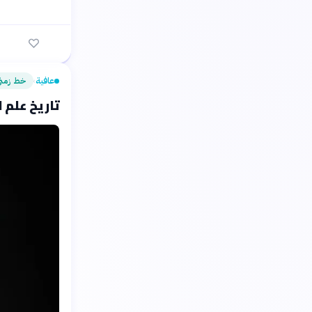
عافية
خط زمن
›
تاريخ علم ا