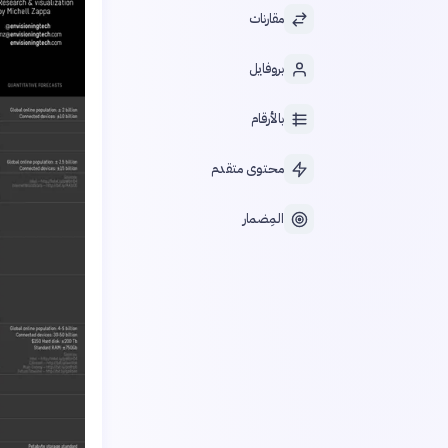
مقارنات
بروفايل
بالأرقام
محتوى متقدم
المِضمار