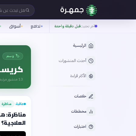
هل تبحث عن 
تدافع
أسواق
آخر تحديث
قبل دقيقة واحدة
الرئيسية
🏷️ وسم
أحدث المنشورات
كريسب
الأكثر قراءة
13
منشور مرتبط
خلاصات
عافية
مناظرة
›
مخططات
مناظرة: هل
العلاجية؟
اختبارات