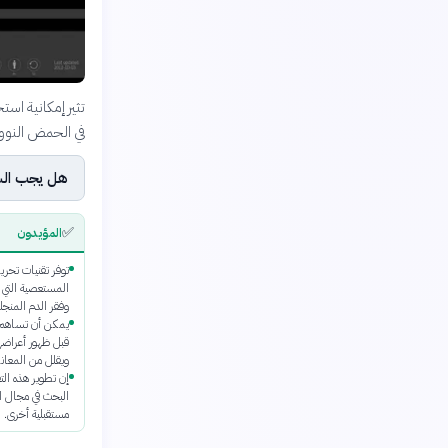
تثير إمكانية است
في الحمض النوو
هل يجب السم
✅
المؤيدون
توفر تقنيات تحرير 
المستعصية التي ل
وفقر الدم المنجل
يمكن أن تساهم هذ
قبل ظهور أعراضه
ويقلل من المعانا
إن تطوير هذه ال
البحث في مجال ال
مستقبلية أخرى.