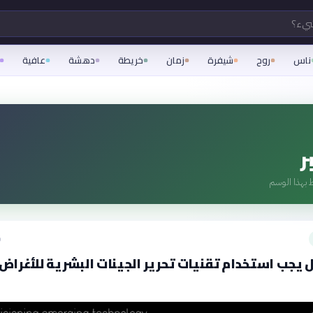
شيء؟
ناس
روح
شيفرة
زمان
خريطة
دهشة
عافية
ر
 بهذا الوسم
ق
 يجب استخدام تقنيات تحرير الجينات البشرية للأغراض