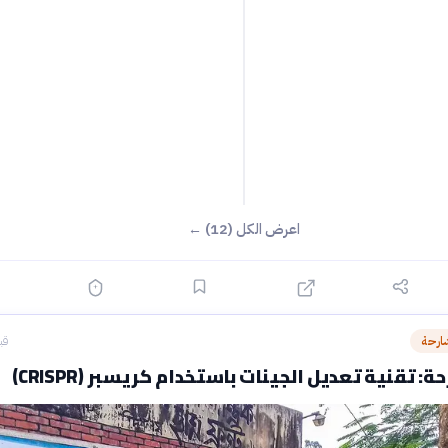
اعرض الكل (12) ←
ارحة
قبل 0
: تقنية تعديل الجينات باستخدام كريسبر (CRISPR)