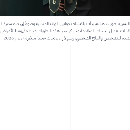
البشرية تطورات هائلة، بدأت باكتشاف قوانين الوراثة المندلية وصولاً إلى فك شفرة ا
قنيات تعديل الجينات المتقدمة مثل كريسبر. هذه التطورات غيرت مفهومنا للأمراض ال
دة للتشخيص والعلاج الشخصي، وصولاً إلى علاجات جينية مبتكرة في عام 2026.