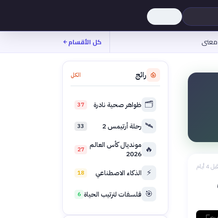
معنى
كل الأقسام
رائج
الكل
🗂️
ظواهر صحية نادرة
37
🛰️
رحلة أرتيمس 2
33
مونديال كأس العالم
🔥
27
2026
بل 4 أيام
⚡
الذكاء الاصطناعي
18
🎯
فلسفات لترتيب الحياة
6