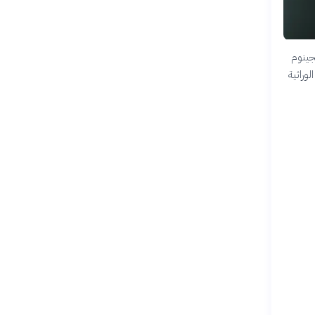
لجينوم
وراثية