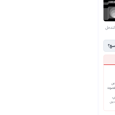
التدخل
اسع؟
عن
مقصودة
ي،
 بين