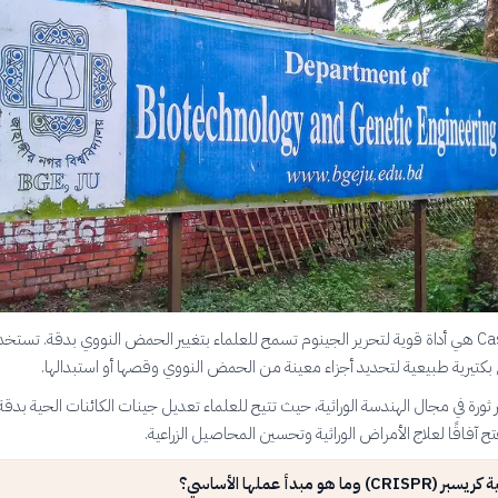
تقنية كريسبر-Cas9 هي أداة قوية لتحرير الجينوم تسمح للعلماء بتغيير الحمض النووي بدقة. تس
اع بكتيرية طبيعية لتحديد أجزاء معينة من الحمض النووي وقصها أو استبدالها.
 ثورة في مجال الهندسة الوراثية، حيث تتيح للعلماء تعديل جينات الكائنات الحية بدقة 
 آفاقًا لعلاج الأمراض الوراثية وتحسين المحاصيل الزراعية.
 وما هو مبدأ عملها الأساسي؟