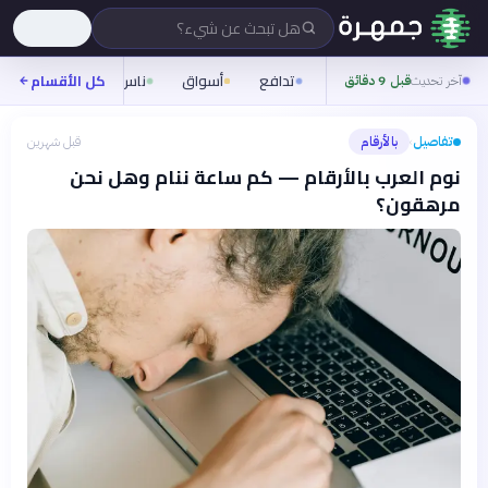
هل تبحث عن شيء؟
تدافع
أسواق
ناس
روح
كل الأقسام
شيفر
آخر تحديث
قبل 9 دقائق
تفاصيل
بالأرقام
قبل شهرين
›
نوم العرب بالأرقام — كم ساعة ننام وهل نحن
مرهقون؟