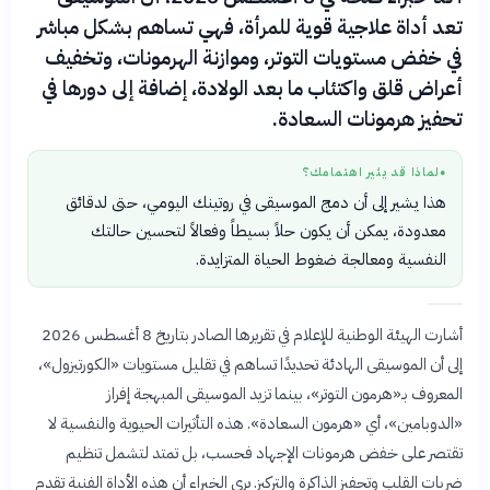
تعد أداة علاجية قوية للمرأة، فهي تساهم بشكل مباشر
في خفض مستويات التوتر، وموازنة الهرمونات، وتخفيف
أعراض قلق واكتئاب ما بعد الولادة، إضافة إلى دورها في
تحفيز هرمونات السعادة.
لماذا قد يثير اهتمامك؟
●
هذا يشير إلى أن دمج الموسيقى في روتينك اليومي، حتى لدقائق
معدودة، يمكن أن يكون حلاً بسيطاً وفعالاً لتحسين حالتك
النفسية ومعالجة ضغوط الحياة المتزايدة.
أشارت الهيئة الوطنية للإعلام في تقريرها الصادر بتاريخ 8 أغسطس 2026
إلى أن الموسيقى الهادئة تحديدًا تساهم في تقليل مستويات «الكورتيزول»،
المعروف بـ«هرمون التوتر»، بينما تزيد الموسيقى المبهجة إفراز
«الدوبامين»، أي «هرمون السعادة». هذه التأثيرات الحيوية والنفسية لا
تقتصر على خفض هرمونات الإجهاد فحسب، بل تمتد لتشمل تنظيم
ضربات القلب وتحفيز الذاكرة والتركيز. يرى الخبراء أن هذه الأداة الفنية تقدم