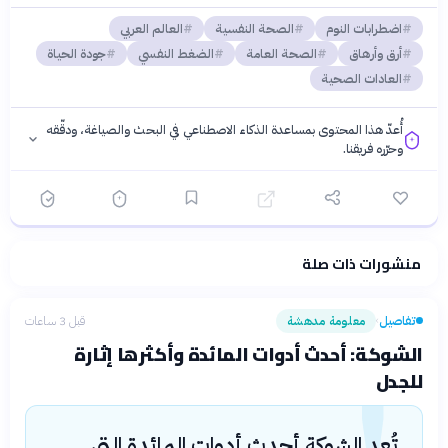
اضطرابات النوم
الصحة النفسية
العالم العربي
أرق وأرهاق
الصحة العامة
الضغط النفسي
جودة الحياة
العادات الصحية
أُعدّ هذا المحتوى بمساعدة الذكاء الاصطناعي في البحث والصياغة، ودقّقه
وحرّره فريقنا.
منشورات ذات صلة
فلسفتنا المعرفية
·
سياسة الذكاء الاصطناعي
تفاصيل
معلومة مدهشة
قبل 3 ساعات
›
!
الشوكة: أحدث أدوات المائدة وأكثرها إثارة
للجدل
تُعد الشوكة أحدث أدوات المائدة التي