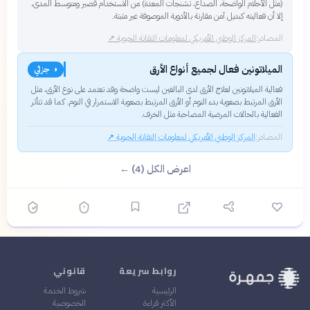
(مثل الأحلام الواضحة، الصداع، تشنجات المعدة) من الاستخدام قصير ومتوسط ​​المدى،
إلا أن فعاليته كبديل آمن مقارنة بالأدوية الموصوفة غير مثبتة.
المصادر:
المركز الوطني الأمريكي لمعلومات التقانة الحيوية
↗
الميلاتونين فعال لجميع أنواع الأرق
◑ جزئي
فعالية الميلاتونين لعلاج الأرق لدى البالغين ليست واضحة وقد تعتمد على نوع الأرق، مثل
الأرق المرتبط بصعوبة بدء النوم أو الأرق المرتبط بصعوبة الاستمرار في النوم. كما قد تتأثر
الفعالية بالحالات المرضية المصاحبة مثل الخرف.
المصادر:
المركز الوطني الأمريكي لمعلومات التقانة الحيوية
↗
اعرض الكل (4) ←
روابط سريعة
قانوني
الرئيسية
شروط الخدمة
الأكثر قراءة
الخصوصية