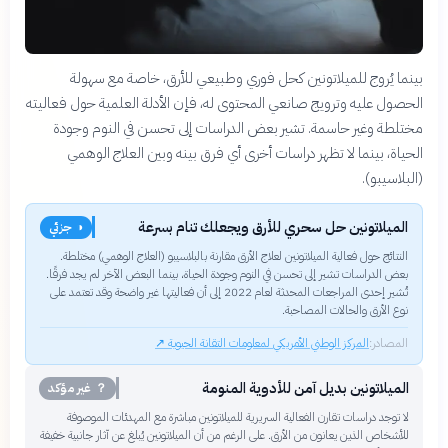
بينما يُروج للميلاتونين كحل فوري وطبيعي للأرق، خاصة مع سهولة
الحصول عليه وترويج صانعي المحتوى له، فإن الأدلة العلمية حول فعاليته
مختلطة وغير حاسمة. تشير بعض الدراسات إلى تحسن في النوم وجودة
الحياة، بينما لا تظهر دراسات أخرى أي فرق بينه وبين العلاج الوهمي
(البلاسيبو).
الميلاتونين حل سحري للأرق ويجعلك تنام بسرعة
◑ جزئي
النتائج حول فعالية الميلاتونين لعلاج الأرق مقارنة بالبلاسيبو (العلاج الوهمي) مختلطة.
بعض الدراسات تشير إلى تحسن في النوم وجودة الحياة، بينما البعض الآخر لم يجد فرقًا.
تُشير إحدى المراجعات المحدثة لعام 2022 إلى أن فعاليتها غير واضحة وقد تعتمد على
نوع الأرق والحالات المصاحبة.
المصادر:
المركز الوطني الأمريكي لمعلومات التقانة الحيوية
↗
الميلاتونين بديل آمن للأدوية المنومة
？ غير مؤكد
لا توجد دراسات تقارن الفعالية السريرية للميلاتونين مباشرة مع المهدئات الموصوفة
للأشخاص الذين يعانون من الأرق. على الرغم من أن الميلاتونين يُبلغ عن آثار جانبية خفيفة