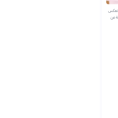
. تعكس
حة عن