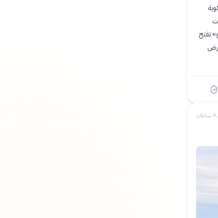
وية
ات
وفو» تفتح
عرض
ات