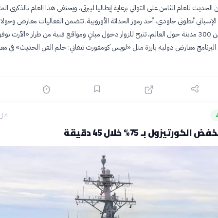
 الحديث للعام الثامن على التوالي برعاية إيطاليا ليبرتي، ويحتفي هذا العام بالذكرى المئ
الإسباني أنطوني جاودي، أحد رموز الحداثة الأوروبية. تتضمن الفعاليات معارض وجول
إرشادية في أكثر من 300 مدينة حول العالم، تتيح للزوار دخول مبانٍ ومواقع فنية من طراز «الآرت ن
ل البرنامج معارض دولية بارزة مثل «لويس كومفورت تيفاني: حلم الفن الحديث» في م
قبل 9 ساع
كورتيزول بـ 75% خلال 45 دقيقة