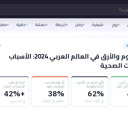
شيء؟
روح
شيفرة
زمان
خريطة
دهشة
عافية
معن
ق
جودة النوم والأرق في العالم العربي 2024: الأسباب
ات الصحية
 الذين
الأرق الناجم عن الأجهزة
تأثر الإنتاجية بسبب
الزيادة في طلب
كل النوم
الذكية والإضاءة
اضطرابات النوم
الاستشارات الطبية
+42%
38%
62%
بين الفئات الشابة
انخفاض في الكفاءة
في آخر سنتين