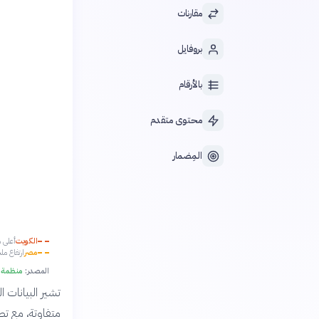
مقارنات
بروفايل
بالأرقام
محتوى متقدم
المِضمار
الكويت
أعلى م
مصر
ارتفاع ملح
المصدر:
منظمة ال
متفاوتة، مع تص