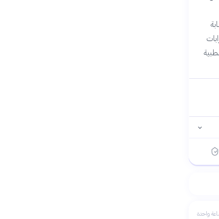
بة
بة 58%. تؤثر اضطرابات
طبية
عة واحدة