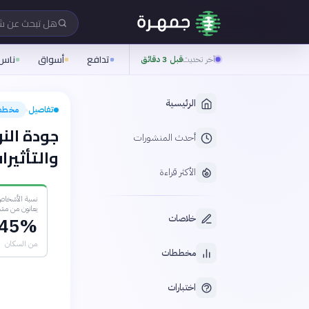
هل تبحث عن 
تدافع
أسواق
ناس
آخر تحديث
قبل 3 دقائق
الرئيسية
تفاصيل
مخطط
›
أحدث المنشورات
والتأثير
الأكثر قراءة
نسبة الأشخاص
يعانون من مشا
خلاصات
45%
من السكان
مخططات
اختبارات