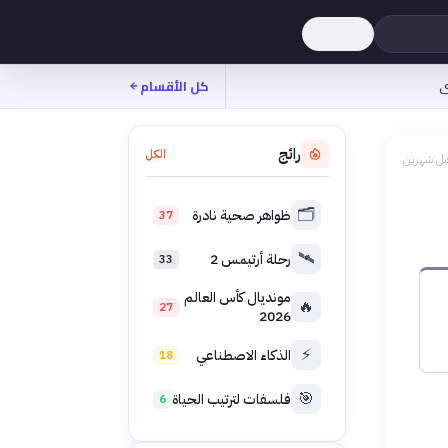
ى
كل الأقسام
رائج
الكل
بل شهرين
🗂️
ظواهر صحية نادرة
37
🛰️
رحلة أرتيمس 2
33
مونديال كأس العالم
🔥
27
2026
⚡
الذكاء الاصطناعي
18
🎯
فلسفات لترتيب الحياة
6