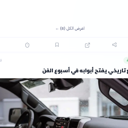
اعرض الكل (8) ←
قب