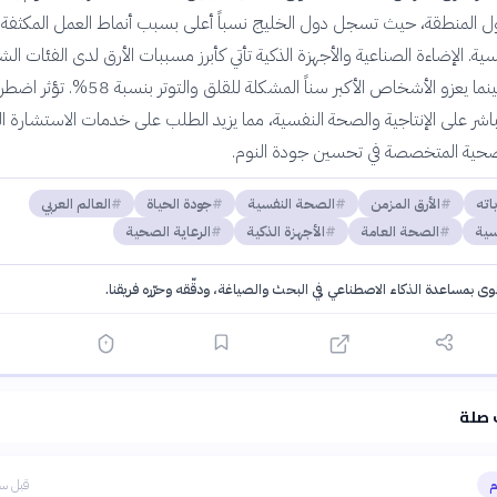
 المنطقة، حيث تسجل دول الخليج نسباً أعلى بسبب أنماط العمل المكثفة
. الإضاءة الصناعية والأجهزة الذكية تأتي كأبرز مسببات الأرق لدى الفئات الشا
بنسبة 62%، بينما يعزو الأشخاص الأكبر سناً المشكلة للقلق والتوتر بنس
شر على الإنتاجية والصحة النفسية، مما يزيد الطلب على خدمات الاستشارة ال
صحية المتخصصة في تحسين جودة النوم.
اته
الأرق المزمن
الصحة النفسية
جودة الحياة
العالم العربي
سية
الصحة العامة
الأجهزة الذكية
الرعاية الصحية
توى بمساعدة الذكاء الاصطناعي في البحث والصياغة، ودقّقه وحرّره فريقنا.
·
سياسة الذكاء الاصطناعي
 صلة
م
قبل سا