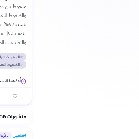
ملحوظ بين دول
والضغوط النفسية
النوم بشكل مبا
والتطبيقات ال
النوم واضطراب
الضغوط النف
أُعدّ هذا المح
فلسفتنا المعرفية
منشورات ذات
تفاصيل
بالأرقا
›