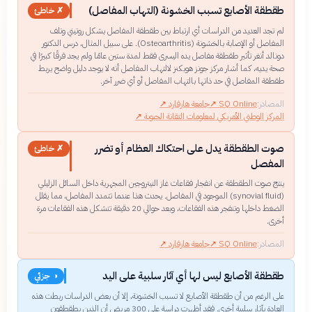
طقطقة الأصابع تسبب الخشونة (التهاب المفاصل)
✗ خاطئ
لم تجد العديد من الدراسات أي ارتباط بين طقطقة المفاصل بشكل روتيني وتلف
المفاصل أو الإصابة بالخشونة (Osteoarthritis). على سبيل المثال، درس الدكتور
دونالد أنغر تأثير طقطقة مفاصل يده اليسرى فقط لمدة ستين عامًا ولم يجد فرقًا كبيرًا في
صحة يديه، كما أشار مركز جونز هوبكنز لالتهاب المفاصل أنه لا يوجد دليل واضح يربط
طقطقة المفاصل في حد ذاتها بالتهاب المفاصل أو أي ضرر آخر.
المصادر:
SQ Online
↗
جامعة هارفارد
↗
المركز الوطني الأمريكي لمعلومات التقانة الحيوية
↗
صوت الطقطقة يدل على احتكاك العظام أو تضرر
✗ خاطئ
المفصل
ينتج صوت الطقطقة عن انفجار فقاعات غاز النيتروجين المجهرية داخل السائل الزليلي
(synovial fluid) الموجود في المفاصل. يحدث هذا عندما تتمدد المفاصل، مما يقلل
الضغط داخلها وتنفجر هذه الفقاعات، وبعد حوالي 20 دقيقة تتشكل هذه الفقاعات مرة
أخرى.
المصادر:
SQ Online
↗
جامعة هارفارد
↗
طقطقة الأصابع ليس لها أي آثار سلبية على اليد
◑ جزئي
على الرغم من أن طقطقة الأصابع لا تسبب الخشونة، إلا أن بعض الدراسات ربطت هذه
العادة بآثار سلبية أخرى. فقد أظهرت دراسة على 300 مريض أن الذين يطقطقون