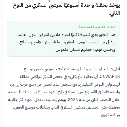
يؤخذ بحقنة واحدة أسبوعيًا لمرضى السكري من النوع
الثاني.
لماذا قد يثير اهتمامك؟
●
هذا التطور يعني تبسيطًا كبيرًا لحياة ملايين المرضى حول العالم،
ويقلل من العبء اليومي للحقن، مما قد يعزز التزامهم بالعلاج
ويحسن نوعية حياتهم بشكل ملموس.
أظهرت التجارب السريرية، التي شملت آلاف المرضى ضمن برنامج
ONWARDS، أن فعالية «أويكلي» في خفض السكر التراكمي مماثلة
للإنسولين اليومي التقليدي، مع تقليص عدد الحقن من سبع مرات إلى مرة
واحدة فقط في الأسبوع. من المتوقع طرح الدواء تجاريًا في الولايات المتحدة
خلال النصف الثاني من عام 2026. ورغم إيجابيته، يحمل الدواء آثارًا جانبية
محتملة مثل انخفاض مستوى السكر في الدم، وتفاعلات موضع الحقن،
وزيادة الوزن.