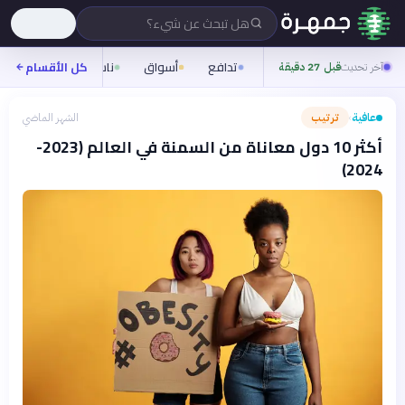
هل تبحث عن شيء؟
تدافع
أسواق
ناس
روح
كل الأقسام
شيف
آخر تحديث
قبل 27 دقيقة
عافية
ترتيب
الشهر الماضي
›
أكثر 10 دول معاناة من السمنة في العالم (2023-
2024)