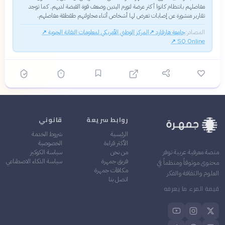
مفاصلهم بانتظام كانوا أكثر عرضة لتورم اليدين وضعف قوة القبضة لديهم. كما توجد
تقارير منشورة عن إصابات تعرض لها أشخاص أثناء محاولتهم طقطقة مفاصلهم.
المصادر:
جامعة هارفارد
↗
المركز الوطني الأمريكي لمعلومات التقانة الحيوية
↗
↗
SQ Online
روابط سريعة
قانوني
الرئيسية
شروط الخدمة
الأكثر قراءة
الخصوصية
من نحن
سياسة الكوكيز
منصة معرفية عربية توفر
فريق جمهرة
سياسة الذكاء الاصطناعي
محتوى موثوقاً ومنظماً في
مكافآت جمهرة
العلوم والثقافة والفكر
اتصل بنا
قيمة المرء ما يعرفه