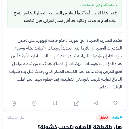
لماذا قد يثير اهتمامك؟
●
يُقدم هذا التطور أملاً كبيراً للملايين المعرضين لخطر الزهايمر، بفتح
الباب أمام تدخلات وقائية قد تُغير مسار المرض قبل تفاقمه.
تعتمد المقاربة الجديدة التي طورها باحثو جامعة نيويورك على تحليل
المؤشرات الحيوية في بلازما الدم، تحديداً بروتينات «أميلايد بيتا» و«تاو»،
بالإضافة إلى مؤشرات التهابية أخرى. وقد أظهرت الدراسة ارتباطاً وثيقاً بين
هذه المؤشرات وترسبات البروتينات في الدماغ، وتمكنت من تحديد مراحل
تطور المرض بدقة عالية. هذا الكشف المبكر، الذي يحدث قبل بدء تلفيات
الدماغ القابلة للرصد بالوسائل التقليدية، يُعد خطوة مهمة نحو الطب
الوقائي والدقيق.
عافية
تحقق
قبل 14 ساعة
›
هل طقطقة الأصابع بتجيب خشونة؟