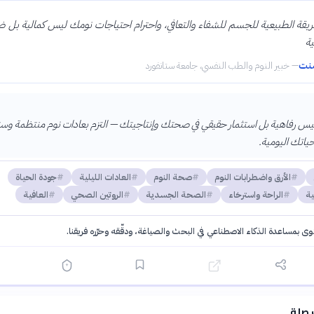
ريقة الطبيعية للجسم للشفاء والتعافي، واحترام احتياجات نومك ليس كمالية بل ض
ة
منت
—
خبير النوم والطب النفسي، جامعة ستانفورد
ليس رفاهية بل استثمار حقيقي في صحتك وإنتاجيتك — التزم بعادات نوم منتظمة وس
حياتك اليومية.
الأرق واضطرابات النوم
صحة النوم
العادات الليلية
جودة الحياة
ية
الراحة واسترخاء
الصحة الجسدية
الروتين الصحي
العافية
توى بمساعدة الذكاء الاصطناعي في البحث والصياغة، ودقّقه وحرّره فريقنا.
·
سياسة الذكاء الاصطناعي
 صلة