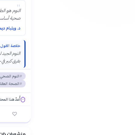
"
النوم هو الط
صحية أساسي
د. ويليام دي
خلاصة القول
النوم الجيد 
بفرق كبير في 
النوم الصحي
الصحة العقل
أُعدّ هذا المح
فلسفتنا المعرفية
منشورات ذات