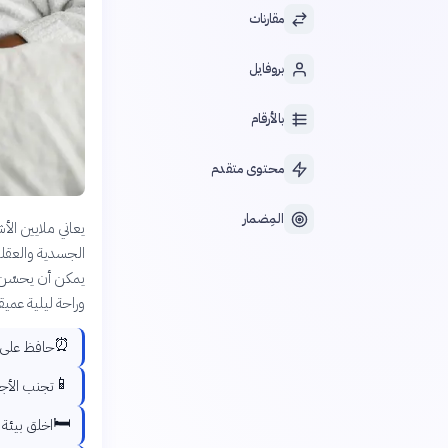
مقارنات
بروفايل
بالأرقام
محتوى متقدم
المِضمار
يعاني ملايين ال
الجسدية والعقلي
يمكن أن يحسّن ج
وراحة ليلية عميق
⏰
حافظ على م
📱
تجنب الأجهزة الإلكتر
🛏️
اخلق بيئة 