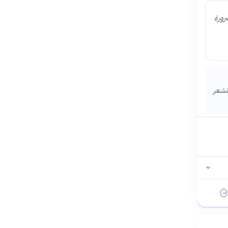
رورة
تشعر