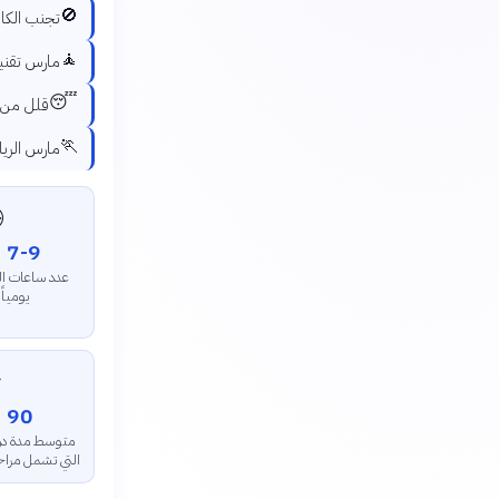
🚫
اعات على الأقل
🧘
هاب للفراش
😴
عة الثالثة عصراً
🏃
 لضمان نوم عميق

7-9 ساعات
م الموصى بها
بالغين

90 دقيقة
النوم الواحدة
النوم المختلفة