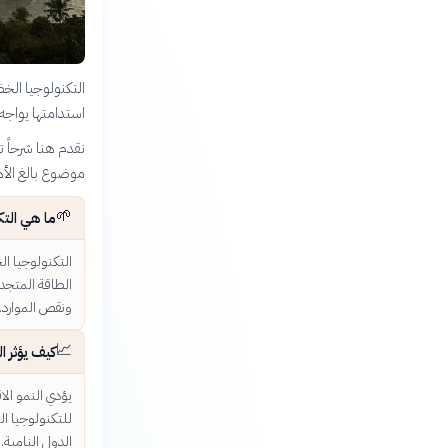
التكنولوجيا الخض
استدامتها يواجه
نقدم هنا شرحاً 
موضوع بالغ الأ
🌱
ما هي التك
التكنولوجيا ال
الطاقة المتجدد
ونقص الموارد.
📈
كيف يؤثر ا
يؤدي النمو الا
للتكنولوجيا ال
الدول النامية.