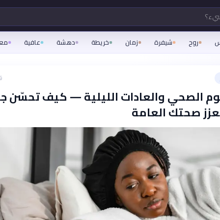
شيء؟
س
روح
شيفرة
زمان
خريطة
دهشة
عافية
مع
ق
نوم الصحي والعادات الليلية — كيف تحسّن ج
زز صحتك العامة