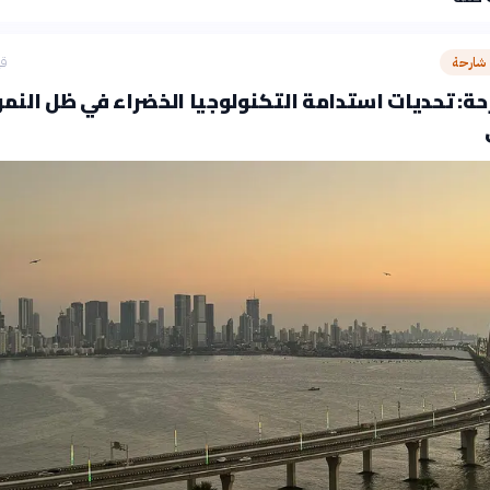
 شارحة
قب
ة: تحديات استدامة التكنولوجيا الخضراء في ظل النمو