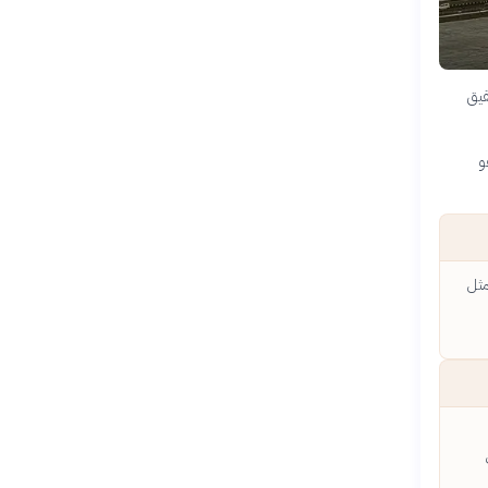
قيق
و
مثل