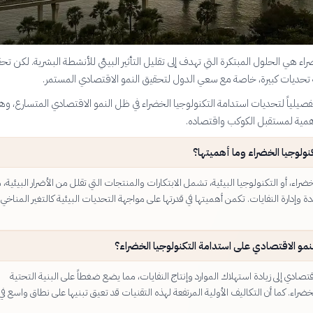
راء هي الحلول المبتكرة التي تهدف إلى تقليل التأثير البيئي للأنشطة البشرية. لكن تح
 تحديات كبيرة، خاصة مع سعي الدول لتحقيق النمو الاقتصادي المستمر.
تفصيلياً لتحديات استدامة التكنولوجيا الخضراء في ظل النمو الاقتصادي المتسارع، وه
همية لمستقبل الكوكب واقتصاده.
نولوجيا الخضراء وما أهميتها؟
خضراء، أو التكنولوجيا البيئية، تشمل الابتكارات والمنتجات التي تقلل من الأضرار البيئية، 
ة وإدارة النفايات. تكمن أهميتها في قدرتها على مواجهة التحديات البيئية كالتغير المناخي
لنمو الاقتصادي على استدامة التكنولوجيا الخضراء؟
قتصادي إلى زيادة استهلاك الموارد وإنتاج النفايات، مما يضع ضغطاً على البنية التحتية
خضراء. كما أن التكاليف الأولية المرتفعة لهذه التقنيات قد تعيق تبنيها على نطاق واسع في