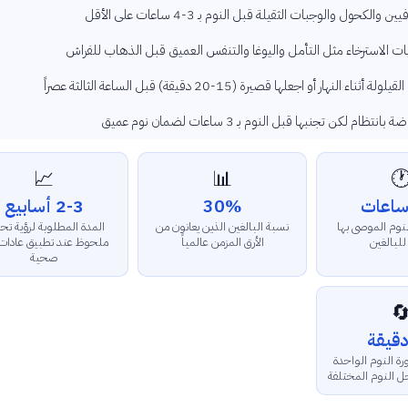
تجنب الكافيين والكحول والوجبات الثقيلة قبل النوم بـ 3-4 س
مارس تقنيات الاسترخاء مثل التأمل واليوغا والتنفس العميق قبل الذ
قلل من القيلولة أثناء النهار أو اجعلها قصيرة (15-20 دقيقة) قبل السا
مارس الرياضة بانتظام لكن تجنبها قبل النوم بـ 3 ساعات
📈
📊

2-3 أسابيع
30%
دة المطلوبة لرؤية تحسن
نسبة البالغين الذين يعانون من
عدد ساعات النو
وظ عند تطبيق عادات نوم
الأرق المزمن عالمياً
يومياً لل
صحية

متوسط مدة دورة 
التي تشمل مراحل 