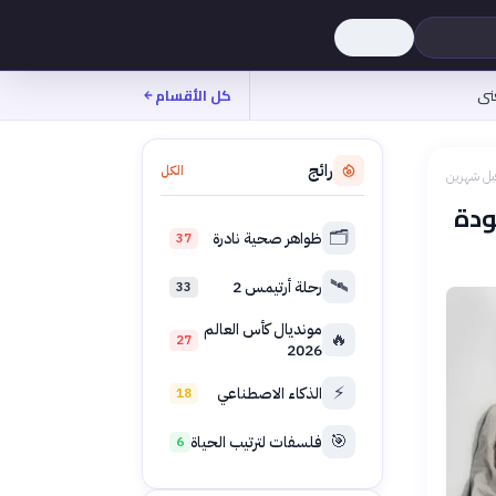
نى
كل الأقسام
رائج
الكل
بل شهرين
ودة
🗂️
ظواهر صحية نادرة
37
🛰️
رحلة أرتيمس 2
33
مونديال كأس العالم
🔥
27
2026
⚡
الذكاء الاصطناعي
18
🎯
فلسفات لترتيب الحياة
6