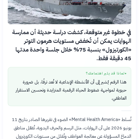
في خطوة غير متوقعة، كشفت دراسة حديثة أن ممارسة
الهوايات يمكن أن تُخفض مستويات هرمون التوتر
«الكورتيزول» بنسبة 75% خلال جلسة واحدة مدتها
45 دقيقة فقط.
لماذا قد يثير اهتمامك؟
●
هذا الرقم يُشير إلى أن الأنشطة الإبداعية لا تُعد ترفًا، بل ضرورة
حيوية لمواجهة ضغوط الحياة الرقمية المتزايدة وتحسين الاستقرار
العاطفي.
تُسلط «Mental Health America» الضوء في تقريرها الصادر بتاريخ 11
يونيو 2026 على أن الهوايات، مثل الرسم والحرف اليدوية، تُفعّل مناطق
الدماغ المسؤولة عن معالجة العواطف وتُقلل من مستويات الكورتيزول