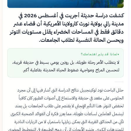
كشفت دراسة حديثة أجريت في أغسطس 2026 في
مدينة رالي بولاية نورث كارولاينا الأمريكية أن قضاء عشر
دقائق فقط في المساحات الخضراء يقلل مستويات التوتر
ويحسن الحالة النفسية لطلاب الجامعات.
لماذا قد يثير اهتمامك؟
●
لا يتطلب الأمر رحلة طويلة، بل روتين يومي بسيط في حديقة قريبة،
لتحسين المزاج ومواجهة ضغوط الحياة الحديثة بفاعلية أكبر.
حلل الباحث تود لوكينجبيل نتائج الدراسة التي أشار فيها إلى أن مجرد
الجلوس على مقعد في حديقة والاستماع إلى أصوات الطيور كان كافياً
لخفض التوتر. هذا التأثير الإيجابي لا يقتصر على طلاب الجامعات بل يمتد
ليشمل العاملين لساعات طويلة، مما يعزز فكرة أن الفوائد الصحية الكبرى
تأتي من الحدائق القريبة التي يمكن زيارتها باستمرار، لا من الزيارات النادرة
للمتنزهات الكبرى. وتشير الأبحاث إلى أن دمج الطبيعة في التخطيط الحضري